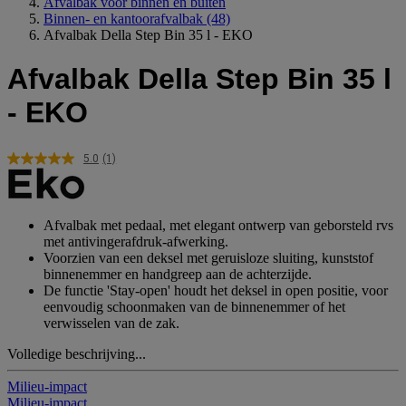
Afvalbak voor binnen en buiten
Binnen- en kantoorafvalbak
(48)
Afvalbak Della Step Bin 35 l - EKO
Afvalbak Della Step Bin 35 l
- EKO
5.0
(1)
Lees
1
beoordeling.
Dezelfde
paginalink.
Afvalbak met pedaal, met elegant ontwerp van geborsteld rvs
met antivingerafdruk-afwerking.
Voorzien van een deksel met geruisloze sluiting, kunststof
binnenemmer en handgreep aan de achterzijde.
De functie 'Stay-open' houdt het deksel in open positie, voor
eenvoudig schoonmaken van de binnenemmer of het
verwisselen van de zak.
Volledige beschrijving...
Milieu-impact
Milieu-impact