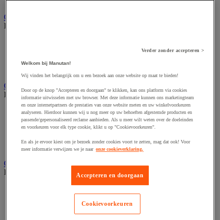
Nonwoven en textiel doeken
Onderdelen voor sanitair, douche en badkamer
Bekijk de hele productgroep
Douche apparatuur
Onderdelen voor badkamer
Verder zonder accepteren >
Sanitaire scheidingswand en cabine
Welkom bij Manutan!
Sanitaire uitrusting
Wij vinden het belangrijk om u een bezoek aan onze website op maat te bieden!
Onderhoudsproduct
Door op de knop "Accepteren en doorgaan" te klikken, kan ons platform via cookies
Bekijk de hele productgroep
informatie uitwisselen met uw browser. Met deze informatie kunnen ons marketingteam
en onze internetpartners de prestaties van onze website meten en uw winkelvoorkeuren
Luchtverfrisser
analyseren. Hierdoor kunnen wij u nog meer op uw behoeften afgestemde producten en
Sanitair schoonmaakmiddel
passende/gepersonaliseerd reclame aanbieden. Als u meer wilt weten over de doeleinden
en voorkeuren voor elk type cookie, klikt u op "Cookievoorkeuren".
Vaatwasmiddel
Vloer- en allesreiniger
En als je ervoor kiest om je bezoek zonder cookies voort te zetten, mag dat ook! Voor
Wasmiddel en -verzachter
meer informatie verwijzen we je naar
onze cookieverklaring.
Ongediertebestrijding
Bekijk de hele productgroep
Accepteren en doorgaan
Insectenverdelger en vernietiger
Insecticide voor kruipende insecten
Cookievoorkeuren
Insecticide voor vliegende insecten