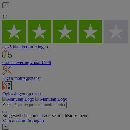
×
{ }
4,1/5 klantbeoordelingen
Gratis levering vanaf €200
Eigen montagedienst
Oplossingen op maat
Zoek
Suggested site content and search history menu
Mijn account
Inloggen
×