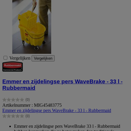
Vergelijken
Vergelijken
Emmer en zijdelingse pers WaveBrake - 33 l -
Rubbermaid
(0)
0.0
Artikelnummer : MIG45483775
van
Emmer en zijdelingse pers WaveBrake - 33 l - Rubbermaid
de
(0)
5
0.0
sterren.
van
Emmer en zijdelingse pers WaveBrake 33 l - Rubbermaid
de