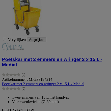
Vergelijken
Vergelijken
Poetskar met 2 emmers en wringer 2 x 15 L -
Medial
(0)
0.0
Artikelnummer : MIG38194214
van
Poetskar met 2 emmers en wringer 2 x 15 L - Medial
de
(0)
5
0.0
sterren.
van
Twee emmers van 15 L met handvat.
de
Vier zwenkwielen (Ø 80 mm).
5
sterren.
€ 143,25
excl. BTW