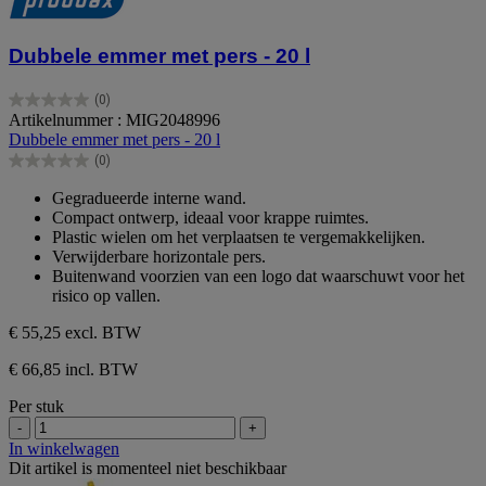
Dubbele emmer met pers - 20 l
(0)
0.0
Artikelnummer : MIG2048996
van
Dubbele emmer met pers - 20 l
de
(0)
5
0.0
sterren.
van
Gegradueerde interne wand.
de
Compact ontwerp, ideaal voor krappe ruimtes.
5
Plastic wielen om het verplaatsen te vergemakkelijken.
sterren.
Verwijderbare horizontale pers.
Buitenwand voorzien van een logo dat waarschuwt voor het
risico op vallen.
€ 55,25
excl. BTW
€ 66,85 incl. BTW
Per stuk
-
+
In winkelwagen
Dit artikel is momenteel niet beschikbaar