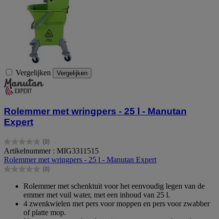
Vergelijken
Vergelijken
Rolemmer met wringpers - 25 l - Manutan
Expert
(0)
0.0
Artikelnummer : MIG3311515
van
Rolemmer met wringpers - 25 l - Manutan Expert
de
(0)
5
0.0
sterren.
van
Rolemmer met schenktuit voor het eenvoudig legen van de
de
emmer met vuil water, met een inhoud van 25 l.
5
4 zwenkwielen met pers voor moppen en pers voor zwabber
sterren.
of platte mop.