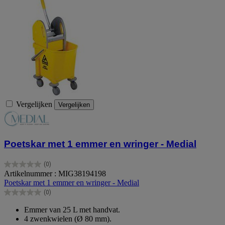
Vergelijken
Vergelijken
Poetskar met 1 emmer en wringer - Medial
(0)
0.0
Artikelnummer : MIG38194198
van
Poetskar met 1 emmer en wringer - Medial
de
(0)
5
0.0
sterren.
van
Emmer van 25 L met handvat.
de
4 zwenkwielen (Ø 80 mm).
5