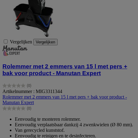
Vergelijken
Vergelijken
Rolemmer met 2 emmers van 15 l met pers +
bak voor product - Manutan Expert
(0)
0.0
Artikelnummer : MIG3311344
van
Rolemmer met 2 emmers van 15 l met pers + bak voor product -
de
Manutan Expert
5
(0)
sterren.
0.0
van
Eenvoudig te monteren rolemmer.
de
Eenvoudig verplaatsbaar dankzij 4 zwenkwielen (Ø 80 mm).
5
Van gerecycled kunststof.
sterren.
Eenvoudig te reinigen en te desinfecteren.