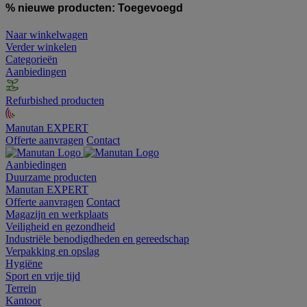
% nieuwe producten:
Toegevoegd
Naar winkelwagen
Verder winkelen
Categorieën
Aanbiedingen
Refurbished producten
Manutan EXPERT
Offerte aanvragen
Contact
Aanbiedingen
Duurzame producten
Manutan EXPERT
Offerte aanvragen
Contact
Magazijn en werkplaats
Veiligheid en gezondheid
Industriële benodigdheden en gereedschap
Verpakking en opslag
Hygiëne
Sport en vrije tijd
Terrein
Kantoor