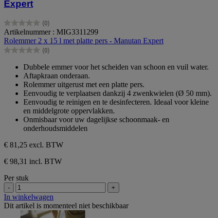
Expert
(0)
0.0
Artikelnummer : MIG3311299
van
Rolemmer 2 x 15 l met platte pers - Manutan Expert
de
(0)
5
0.0
sterren.
van
Dubbele emmer voor het scheiden van schoon en vuil water.
de
Aftapkraan onderaan.
5
Rolemmer uitgerust met een platte pers.
sterren.
Eenvoudig te verplaatsen dankzij 4 zwenkwielen (Ø 50 mm).
Eenvoudig te reinigen en te desinfecteren. Ideaal voor kleine
en middelgrote oppervlakken.
Onmisbaar voor uw dagelijkse schoonmaak- en
onderhoudsmiddelen
€ 81,25
excl. BTW
€ 98,31 incl. BTW
Per stuk
-
+
In winkelwagen
Dit artikel is momenteel niet beschikbaar