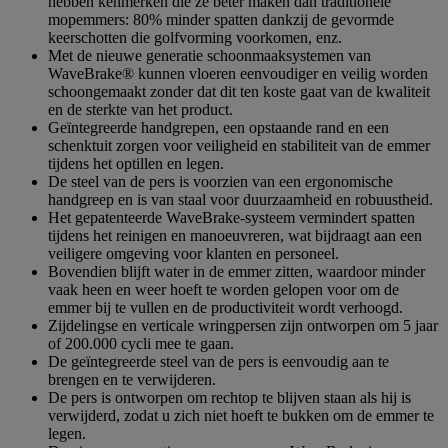
hebben kenmerken die ze beter maken dan traditionele
5
mopemmers: 80% minder spatten dankzij de gevormde
sterren.
keerschotten die golfvorming voorkomen, enz.
Met de nieuwe generatie schoonmaaksystemen van
WaveBrake® kunnen vloeren eenvoudiger en veilig worden
schoongemaakt zonder dat dit ten koste gaat van de kwaliteit
en de sterkte van het product.
Geïntegreerde handgrepen, een opstaande rand en een
schenktuit zorgen voor veiligheid en stabiliteit van de emmer
tijdens het optillen en legen.
De steel van de pers is voorzien van een ergonomische
handgreep en is van staal voor duurzaamheid en robuustheid.
Het gepatenteerde WaveBrake-systeem vermindert spatten
tijdens het reinigen en manoeuvreren, wat bijdraagt aan een
veiligere omgeving voor klanten en personeel.
Bovendien blijft water in de emmer zitten, waardoor minder
vaak heen en weer hoeft te worden gelopen voor om de
emmer bij te vullen en de productiviteit wordt verhoogd.
Zijdelingse en verticale wringpersen zijn ontworpen om 5 jaar
of 200.000 cycli mee te gaan.
De geïntegreerde steel van de pers is eenvoudig aan te
brengen en te verwijderen.
De pers is ontworpen om rechtop te blijven staan als hij is
verwijderd, zodat u zich niet hoeft te bukken om de emmer te
legen.