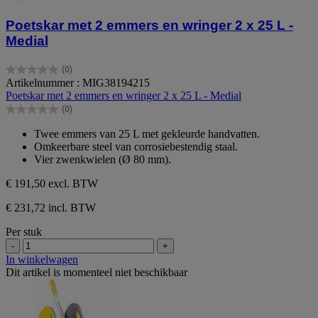
Poetskar met 2 emmers en wringer 2 x 25 L -
Medial
(0)
0.0
Artikelnummer : MIG38194215
van
Poetskar met 2 emmers en wringer 2 x 25 L - Medial
de
(0)
5
0.0
sterren.
van
Twee emmers van 25 L met gekleurde handvatten.
de
Omkeerbare steel van corrosiebestendig staal.
5
Vier zwenkwielen (Ø 80 mm).
sterren.
€ 191,50
excl. BTW
€ 231,72 incl. BTW
Per stuk
-
+
In winkelwagen
Dit artikel is momenteel niet beschikbaar