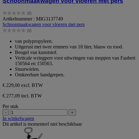
Schoonmaakwagen voor vloeren met pers
(0)
0.0
Artikelnummer : MIG3137749
van
Schoonmaakwagen voor vloeren met pers
de
(0)
5
0.0
sterren.
van
van polypropyleen.
de
Uitgerust met twee emmers van 18 liter, blauw en rood.
5
Beugel van kunststof.
sterren.
Verticale wringpers voor uitwringen van moppen van Faubert
150564 en 150563.
Stuurwielen.
Omkeerbare handgrepen.
€ 229,00
excl. BTW
€ 277,09 incl. BTW
Per stuk
-
+
In winkelwagen
Dit artikel is momenteel niet beschikbaar