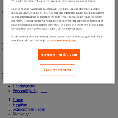
Wij vinden het belangrijk om u een bezoek aan onze website op maat te bieden!
Toiletpapier en tissues
Door op de knop "Accepteren en doorgaan" te klikken, kan ons platform via cookies
Bekijk de hele productgroep
informatie uitwisselen met uw browser. Met deze informatie kunnen ons marketingteam
en onze internetpartners de prestaties van onze website meten en uw winkelvoorkeuren
analyseren. Hierdoor kunnen wij u nog meer op uw behoeften afgestemde producten en
Doos tissues
passende/gepersonaliseerd reclame aanbieden. Als u meer wilt weten over de doeleinden
Jumbo toiletpapier
en voorkeuren voor elk type cookie, klikt u op "Cookievoorkeuren".
Toiletpapier
Toiletpapierdispenser
En als je ervoor kiest om je bezoek zonder cookies voort te zetten, mag dat ook! Voor
meer informatie verwijzen we je naar
onze cookieverklaring.
Wasgoedwagen en linnenkast
Bekijk de hele productgroep
Accepteren en doorgaan
Wasgoedwagen
Waszak en accessoires
Cookievoorkeuren
Zeep en persoonlijke hygiëne
Bekijk de hele productgroep
Handhygiëne
Persoonlijke hygiëne
Home
Hygiëne
Schoonmaakwagen
Mopwagen