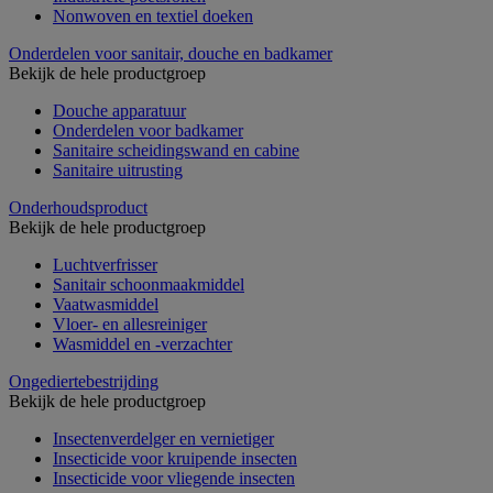
Nonwoven en textiel doeken
Onderdelen voor sanitair, douche en badkamer
Bekijk de hele productgroep
Douche apparatuur
Onderdelen voor badkamer
Sanitaire scheidingswand en cabine
Sanitaire uitrusting
Onderhoudsproduct
Bekijk de hele productgroep
Luchtverfrisser
Sanitair schoonmaakmiddel
Vaatwasmiddel
Vloer- en allesreiniger
Wasmiddel en -verzachter
Ongediertebestrijding
Bekijk de hele productgroep
Insectenverdelger en vernietiger
Insecticide voor kruipende insecten
Insecticide voor vliegende insecten