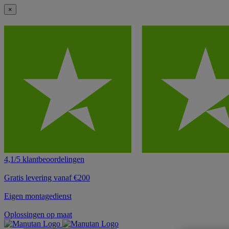
×
4,1/5 klantbeoordelingen
Gratis levering vanaf €200
Eigen montagedienst
Oplossingen op maat