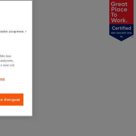
onder accepteren >
NOV 2025-NOV 2026
NL
 Met deze
analyseren.
 u meer wilt
onze
en doorgaan