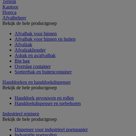
Terrein
Kantoor
Horeca
Afvalbeheer
Bekijk de hele productgroep
Afvalbak voor binnen
Afvalbak voor binnen en buiten
Afvalzak
Afvalzakhouder
Asbak en as/afvalbak
Big bag
Overslag container
Sorteerbak en buitencontainer
Handdoeken en handdoekdispenser
Bekijk de hele productgroep
Handdoek gevouwen en rollen
Handdoekdispenser en toebehoren
Industrieel reinigen
Bekijk de hele productgroep
Dispenser voor industrieel poetspapier
Industriële poetsrollen