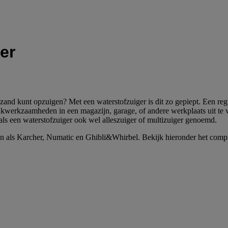
er
zand kunt opzuigen? Met een waterstofzuiger is dit zo gepiept. Een regul
werkzaamheden in een magazijn, garage, of andere werkplaats uit te 
oals een waterstofzuiger ook wel alleszuiger of multizuiger genoemd.
n als Karcher, Numatic en Ghibli&Whirbel. Bekijk hieronder het comple