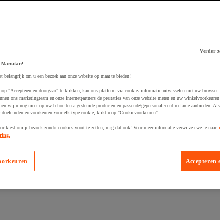
Verder z
 winkelwagen
 Manutan!
et belangrijk om u een bezoek aan onze website op maat te bieden!
nop "Accepteren en doorgaan" te klikken, kan ons platform via cookies informatie uitwisselen met uw browser.
nnen ons marketingteam en onze internetpartners de prestaties van onze website meten en uw winkelvoorkeuren 
nen wij u nog meer op uw behoeften afgestemde producten en passende/gepersonaliseerd reclame aanbieden. Als
 doeleinden en voorkeuren voor elk type cookie, klikt u op "Cookievoorkeuren".
oor kiest om je bezoek zonder cookies voort te zetten, mag dat ook! Voor meer informatie verwijzen we je naar
ring.
oorkeuren
Accepteren 