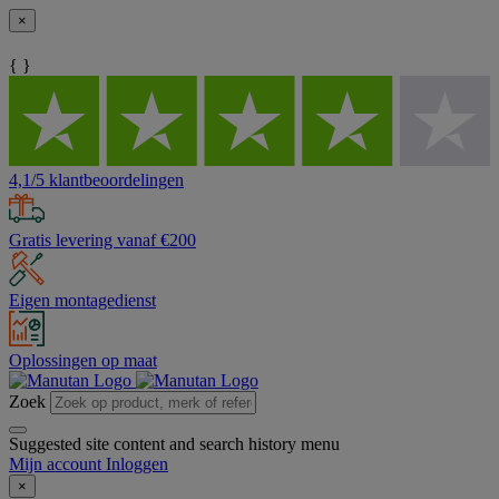
×
{ }
4,1/5 klantbeoordelingen
Gratis levering vanaf €200
Eigen montagedienst
Oplossingen op maat
Zoek
Suggested site content and search history menu
Mijn account
Inloggen
×