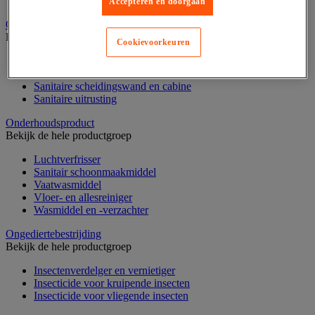
Nonwoven en textiel doeken
Accepteren en doorgaan
Onderdelen voor sanitair, douche en badkamer
Bekijk de hele productgroep
Cookievoorkeuren
Douche apparatuur
Onderdelen voor badkamer
Sanitaire scheidingswand en cabine
Sanitaire uitrusting
Onderhoudsproduct
Bekijk de hele productgroep
Luchtverfrisser
Sanitair schoonmaakmiddel
Vaatwasmiddel
Vloer- en allesreiniger
Wasmiddel en -verzachter
Ongediertebestrijding
Bekijk de hele productgroep
Insectenverdelger en vernietiger
Insecticide voor kruipende insecten
Insecticide voor vliegende insecten