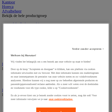
Kantoor
Horeca
Afvalbeheer
Bekijk de hele productgroep
Afvalbak voor binnen
Afvalbak voor binnen en buiten
Afvalzak
Afvalzakhouder
Asbak en as/afvalbak
Big bag
Verder zonder accepteren >
Overslag container
Sorteerbak en buitencontainer
Welkom bij Manutan!
Wij vinden het belangrijk om u een bezoek aan onze website op maat te bieden!
Handdoeken en handdoekdispenser
Bekijk de hele productgroep
Door op de knop "Accepteren en doorgaan" te klikken, kan ons platform via cookies
informatie uitwisselen met uw browser. Met deze informatie kunnen ons marketingteam
Handdoek gevouwen en rollen
en onze internetpartners de prestaties van onze website meten en uw winkelvoorkeuren
analyseren. Hierdoor kunnen wij u nog meer op uw behoeften afgestemde producten en
Handdoekdispenser en toebehoren
passende/gepersonaliseerd reclame aanbieden. Als u meer wilt weten over de doeleinden
en voorkeuren voor elk type cookie, klikt u op "Cookievoorkeuren".
Industrieel reinigen
Bekijk de hele productgroep
En als je ervoor kiest om je bezoek zonder cookies voort te zetten, mag dat ook! Voor
meer informatie verwijzen we je naar
onze cookieverklaring.
Dispenser voor industrieel poetspapier
Industriële poetsrollen