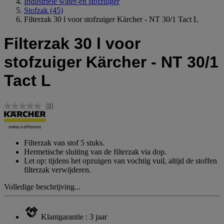
Industriele water-en stofzuiger
Stofzak
(45)
Filterzak 30 l voor stofzuiger Kärcher - NT 30/1 Tact L
Filterzak 30 l voor
stofzuiger Kärcher - NT 30/1
Tact L
(0)
Geen
scorewaarde.
Dezelfde
paginalink.
Filterzak van stof 5 stuks.
Hermetische sluiting van de filterzak via dop.
Let op: tijdens het opzuigen van vochtig vuil, altijd de stoffen
filterzak verwijderen.
Volledige beschrijving...
Klantgarantie : 3 jaar