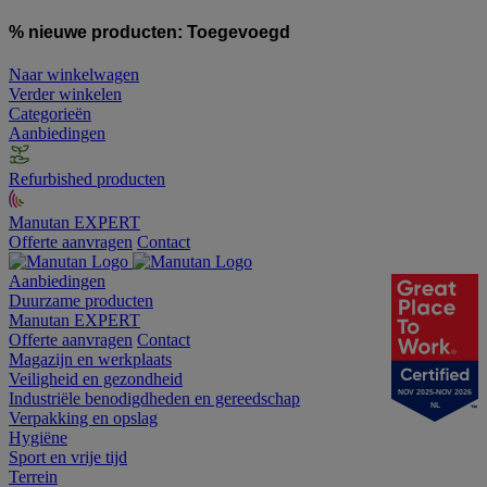
% nieuwe producten:
Toegevoegd
Naar winkelwagen
Verder winkelen
Categorieën
Aanbiedingen
Refurbished producten
Manutan EXPERT
Offerte aanvragen
Contact
Aanbiedingen
Duurzame producten
Manutan EXPERT
Offerte aanvragen
Contact
Magazijn en werkplaats
Veiligheid en gezondheid
NOV 2025-NOV 2026
Industriële benodigdheden en gereedschap
NL
Verpakking en opslag
Hygiëne
Sport en vrije tijd
Terrein