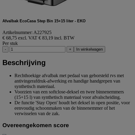
Afvalbak EcoCasa Step Bin 15+15 liter - EKO
Artikelnummer: A227925
€ 68,75 excl. VAT
€ 83,19 incl. BTW
Per stuk
-
+
In winkelwagen
Beschrijving
Rechthoekige afvalbak met pedaal van geborsteld rvs met
antivingerafdruk-afwerking en handige handgrepen van
synthetisch materiaal.
Voorzien van een softclose-deksel en twee binnenemmers
(15+15 l) van synthetisch materiaal voor afvalscheiding.
De functie 'Stay Open' houdt het deksel in open positie, voor
eenvoudig schoonmaken van de binnenemmer of het
verwisselen van de zak.
Overeengekomen score