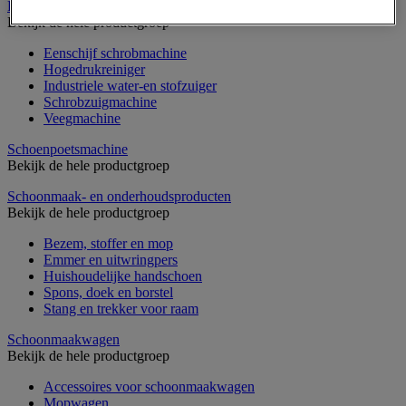
Reinigingsmachine
Bekijk de hele productgroep
Eenschijf schrobmachine
Hogedrukreiniger
Industriele water-en stofzuiger
Schrobzuigmachine
Veegmachine
Schoenpoetsmachine
Bekijk de hele productgroep
Schoonmaak- en onderhoudsproducten
Bekijk de hele productgroep
Bezem, stoffer en mop
Emmer en uitwringpers
Huishoudelijke handschoen
Spons, doek en borstel
Stang en trekker voor raam
Schoonmaakwagen
Bekijk de hele productgroep
Accessoires voor schoonmaakwagen
Mopwagen