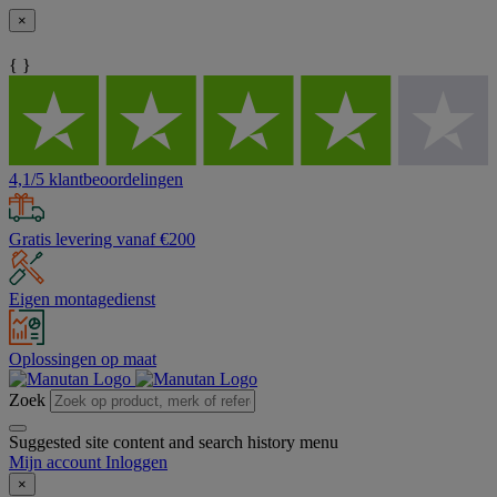
×
{ }
4,1/5 klantbeoordelingen
Gratis levering vanaf €200
Eigen montagedienst
Oplossingen op maat
Zoek
Suggested site content and search history menu
Mijn account
Inloggen
×