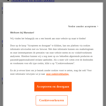
Nonwoven en textiel doeken
Onderdelen voor sanitair, douche en badkamer
Bekijk de hele productgroep
Douche apparatuur
Onderdelen voor badkamer
Verder zonder accepteren >
Sanitaire scheidingswand en cabine
Sanitaire uitrusting
Welkom bij Manutan!
Wij vinden het belangrijk om u een bezoek aan onze website op maat te bieden!
Onderhoudsproduct
Bekijk de hele productgroep
Door op de knop "Accepteren en doorgaan" te klikken, kan ons platform via cookies
informatie uitwisselen met uw browser. Met deze informatie kunnen ons marketingteam
en onze internetpartners de prestaties van onze website meten en uw winkelvoorkeuren
Luchtverfrisser
analyseren. Hierdoor kunnen wij u nog meer op uw behoeften afgestemde producten en
Sanitair schoonmaakmiddel
passende/gepersonaliseerd reclame aanbieden. Als u meer wilt weten over de doeleinden
Vaatwasmiddel
en voorkeuren voor elk type cookie, klikt u op "Cookievoorkeuren".
Vloer- en allesreiniger
Wasmiddel en -verzachter
En als je ervoor kiest om je bezoek zonder cookies voort te zetten, mag dat ook! Voor
meer informatie verwijzen we je naar
onze cookieverklaring.
Ongediertebestrijding
Bekijk de hele productgroep
Accepteren en doorgaan
Insectenverdelger en vernietiger
Insecticide voor kruipende insecten
Insecticide voor vliegende insecten
Cookievoorkeuren