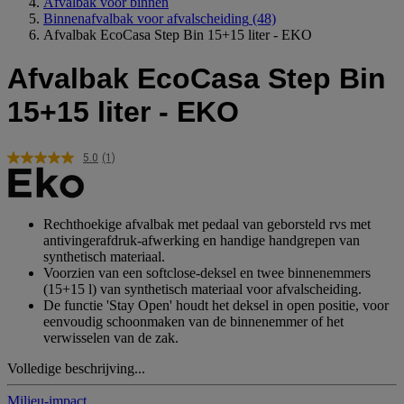
Afvalbak voor binnen
Binnenafvalbak voor afvalscheiding
(48)
Afvalbak EcoCasa Step Bin 15+15 liter - EKO
Afvalbak EcoCasa Step Bin
15+15 liter - EKO
5.0
(1)
Lees
1
beoordeling.
Dezelfde
paginalink.
Rechthoekige afvalbak met pedaal van geborsteld rvs met
antivingerafdruk-afwerking en handige handgrepen van
synthetisch materiaal.
Voorzien van een softclose-deksel en twee binnenemmers
(15+15 l) van synthetisch materiaal voor afvalscheiding.
De functie 'Stay Open' houdt het deksel in open positie, voor
eenvoudig schoonmaken van de binnenemmer of het
verwisselen van de zak.
Volledige beschrijving...
Milieu-impact