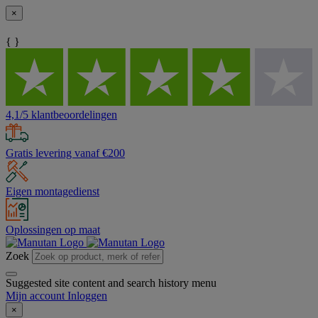
×
{ }
4,1/5 klantbeoordelingen
Gratis levering vanaf €200
Eigen montagedienst
Oplossingen op maat
Zoek
Suggested site content and search history menu
Mijn account
Inloggen
×