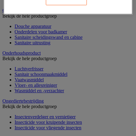
Nonwoven en textiel doeken
Onderdelen voor sanitair, douche en badkamer
Bekijk de hele productgroep
Douche apparatuur
Onderdelen voor badkamer
Sanitaire scheidingswand en cabine
Sanitaire uitrusting
Onderhoudsproduct
Bekijk de hele productgroep
Luchtverfrisser
Sanitair schoonmaakmiddel
Vaatwasmiddel
Vloer- en allesreiniger
Wasmiddel en -verzachter
Ongediertebestrijding
Bekijk de hele productgroep
Insectenverdelger en vernietiger
Insecticide voor kruipende insecten
Insecticide voor vliegende insecten