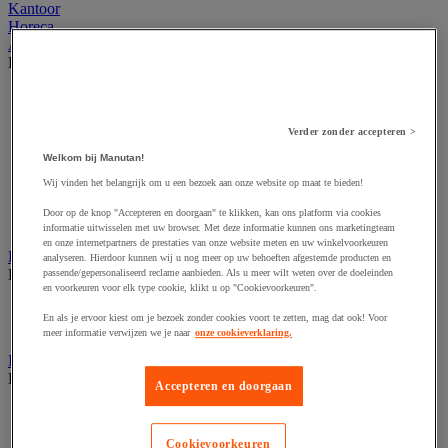
Kantoor
Horeca
Afvalbeheer
Bekijk de hele productgroep
Afvalbak voor binnen
Afvalbak voor binnen en buiten
Afvalzak
Verder zonder accepteren >
Afvalzakhouder
Welkom bij Manutan!
Asbak en as/afvalbak
Wij vinden het belangrijk om u een bezoek aan onze website op maat te bieden!
Big bag
Overslag container
Door op de knop "Accepteren en doorgaan" te klikken, kan ons platform via cookies
Sorteerbak en buitencontainer
informatie uitwisselen met uw browser. Met deze informatie kunnen ons marketingteam
en onze internetpartners de prestaties van onze website meten en uw winkelvoorkeuren
Handdoeken en handdoekdispenser
analyseren. Hierdoor kunnen wij u nog meer op uw behoeften afgestemde producten en
Bekijk de hele productgroep
passende/gepersonaliseerd reclame aanbieden. Als u meer wilt weten over de doeleinden
en voorkeuren voor elk type cookie, klikt u op "Cookievoorkeuren".
Handdoek gevouwen en rollen
En als je ervoor kiest om je bezoek zonder cookies voort te zetten, mag dat ook! Voor
Handdoekdispenser en toebehoren
meer informatie verwijzen we je naar
onze cookieverklaring.
Industrieel reinigen
Bekijk de hele productgroep
Accepteren en doorgaan
Dispenser voor industrieel poetspapier
Industriële poetsrollen
Cookievoorkeuren