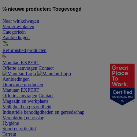
% nieuwe producten:
Toegevoegd
Naar winkelwagen
Verder winkelen
Categorieën
Aanbiedingen
Refurbished producten
Manutan EXPERT
Offerte aanvragen
Contact
Aanbiedingen
Duurzame producten
Manutan EXPERT
Offerte aanvragen
Contact
NOV 2025-NOV 2026
Magazijn en werkplaats
NL
Veiligheid en gezondheid
Industriële benodigdheden en gereedschap
Verpakking en opslag
Hygiëne
Sport en vrije tijd
Terrein