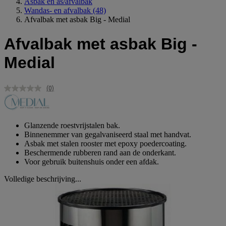
Asbak en as/afvalbak
Wandas- en afvalbak
(48)
Afvalbak met asbak Big - Medial
Afvalbak met asbak Big -
Medial
(0)
Geen
scorewaarde.
Dezelfde
paginalink.
Glanzende roestvrijstalen bak.
Binnenemmer van gegalvaniseerd staal met handvat.
Asbak met stalen rooster met epoxy poedercoating.
Beschermende rubberen rand aan de onderkant.
Voor gebruik buitenshuis onder een afdak.
Volledige beschrijving...