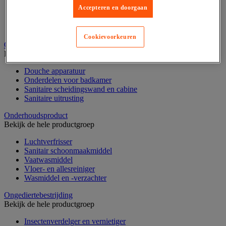
Accepteren en doorgaan
Dispenser voor industrieel poetspapier
Industriële poetsrollen
Nonwoven en textiel doeken
Cookievoorkeuren
Onderdelen voor sanitair, douche en badkamer
Bekijk de hele productgroep
Douche apparatuur
Onderdelen voor badkamer
Sanitaire scheidingswand en cabine
Sanitaire uitrusting
Onderhoudsproduct
Bekijk de hele productgroep
Luchtverfrisser
Sanitair schoonmaakmiddel
Vaatwasmiddel
Vloer- en allesreiniger
Wasmiddel en -verzachter
Ongediertebestrijding
Bekijk de hele productgroep
Insectenverdelger en vernietiger