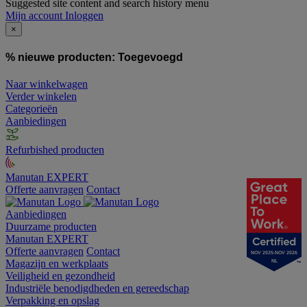
Suggested site content and search history menu
Mijn account
Inloggen
×
% nieuwe producten:
Toegevoegd
Naar winkelwagen
Verder winkelen
Categorieën
Aanbiedingen
Refurbished producten
Manutan EXPERT
Offerte aanvragen
Contact
Aanbiedingen
Duurzame producten
Manutan EXPERT
Offerte aanvragen
Contact
NOV 2025-NOV 2026
Magazijn en werkplaats
NL
Veiligheid en gezondheid
Industriële benodigdheden en gereedschap
Verpakking en opslag