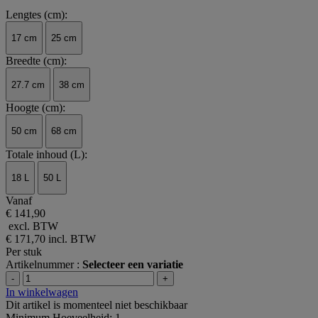
Lengtes (cm):
17 cm
25 cm
Breedte (cm):
27.7 cm
38 cm
Hoogte (cm):
50 cm
68 cm
Totale inhoud (L):
18 L
50 L
Vanaf
€ 141,90
excl. BTW
€ 171,70
incl. BTW
Per stuk
Artikelnummer :
Selecteer een variatie
-
+
In winkelwagen
Dit artikel is momenteel niet beschikbaar
Minimum Hoeveelheid: 1