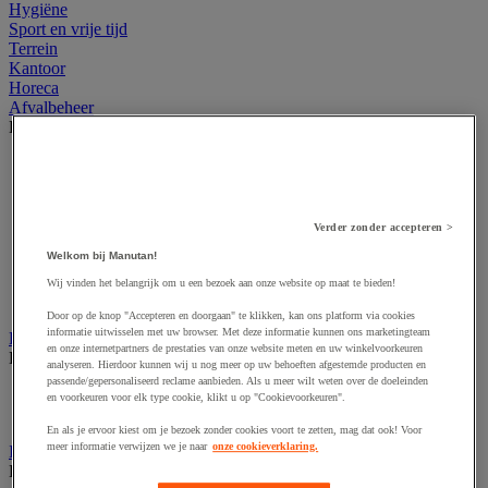
Hygiëne
Sport en vrije tijd
Terrein
Kantoor
Horeca
Afvalbeheer
Bekijk de hele productgroep
Afvalbak voor binnen
Afvalbak voor binnen en buiten
Afvalzak
Afvalzakhouder
Verder zonder accepteren >
Asbak en as/afvalbak
Welkom bij Manutan!
Big bag
Overslag container
Wij vinden het belangrijk om u een bezoek aan onze website op maat te bieden!
Sorteerbak en buitencontainer
Door op de knop "Accepteren en doorgaan" te klikken, kan ons platform via cookies
informatie uitwisselen met uw browser. Met deze informatie kunnen ons marketingteam
Handdoeken en handdoekdispenser
en onze internetpartners de prestaties van onze website meten en uw winkelvoorkeuren
Bekijk de hele productgroep
analyseren. Hierdoor kunnen wij u nog meer op uw behoeften afgestemde producten en
passende/gepersonaliseerd reclame aanbieden. Als u meer wilt weten over de doeleinden
Handdoek gevouwen en rollen
en voorkeuren voor elk type cookie, klikt u op "Cookievoorkeuren".
Handdoekdispenser en toebehoren
En als je ervoor kiest om je bezoek zonder cookies voort te zetten, mag dat ook! Voor
meer informatie verwijzen we je naar
onze cookieverklaring.
Industrieel reinigen
Bekijk de hele productgroep