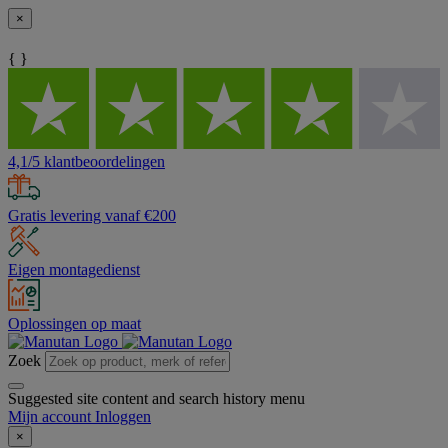
×
{ }
4,1/5 klantbeoordelingen
Gratis levering vanaf €200
Eigen montagedienst
Oplossingen op maat
Zoek
Suggested site content and search history menu
Mijn account
Inloggen
×