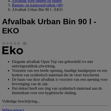
Afvalbak voor binnen en buiten
Binnen- en kantoorafvalbak
(48)
Afvalbak Urban Bin 90 l - EKO
Afvalbak Urban Bin 90 l -
EKO
(0)
Geen
scorewaarde.
Dezelfde
paginalink.
Elegante afvalbak Open Top van geborsteld rvs met
antivingerafdruk-afwerking.
Voorzien van een brede opening, handige handgrepen en een
bodem van synthetisch materiaal die de vloer beschermt.
De basis van deze afvalbak is voorzien van een opening voor
bevestiging van de zak.
Het deksel heeft een ring van synthetisch materiaal aan de
binnenkant voor een hygiënische sluiting.
Volledige beschrijving...
Milieu-impact