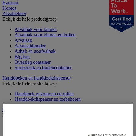
Kantoor
Horeca
Afvalbeheer
Bekijk de hele productgroep
NOV 2025-NOV 2026
NL
Afvalbak voor binnen
Afvalbak voor binnen en buiten
Afvalzak
Afvalzakhouder
Asbak en as/afvalbak
Big bag
Overslag container
Sorteerbak en buitencontainer
Handdoeken en handdoekdispenser
Bekijk de hele productgroep
Handdoek gevouwen en rollen
Handdoekdispenser en toebehoren
Industrieel reinigen
Bekijk de hele productgroep
Dispenser voor industrieel poetspapier
Industriële poetsrollen
Verder zonder accepteren >