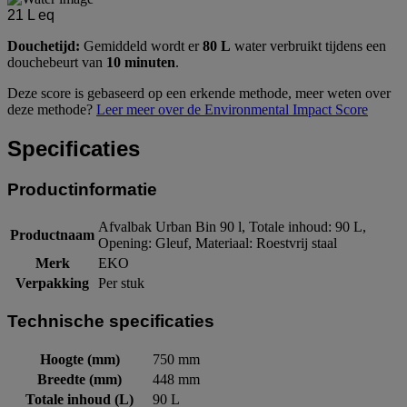
21
L eq
Douchetijd:
Gemiddeld wordt er
80 L
water verbruikt tijdens een
douchebeurt van
10 minuten
.
Deze score is gebaseerd op een erkende methode, meer weten over
deze methode?
Leer meer over de Environmental Impact Score
Specificaties
Productinformatie
Afvalbak Urban Bin 90 l, Totale inhoud: 90 L,
Productnaam
Opening: Gleuf, Materiaal: Roestvrij staal
Merk
EKO
Verpakking
Per stuk
Technische specificaties
Hoogte (mm)
750 mm
Breedte (mm)
448 mm
Totale inhoud (L)
90 L