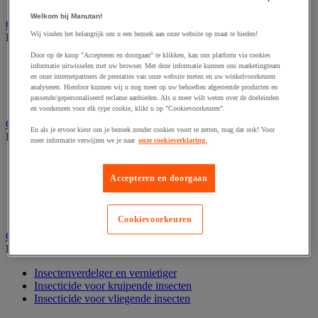
Nonwoven en textiel doeken
Welkom bij Manutan!
Onderdelen voor sanitair, douche en badkamer
Wij vinden het belangrijk om u een bezoek aan onze website op maat te bieden!
Bekijk de hele productgroep
Door op de knop "Accepteren en doorgaan" te klikken, kan ons platform via cookies
Douche apparatuur
informatie uitwisselen met uw browser. Met deze informatie kunnen ons marketingteam
Onderdelen voor badkamer
en onze internetpartners de prestaties van onze website meten en uw winkelvoorkeuren
Sanitaire scheidingswand en cabine
analyseren. Hierdoor kunnen wij u nog meer op uw behoeften afgestemde producten en
Sanitaire uitrusting
passende/gepersonaliseerd reclame aanbieden. Als u meer wilt weten over de doeleinden
en voorkeuren voor elk type cookie, klikt u op "Cookievoorkeuren".
Onderhoudsproduct
En als je ervoor kiest om je bezoek zonder cookies voort te zetten, mag dat ook! Voor
Bekijk de hele productgroep
meer informatie verwijzen we je naar
onze cookieverklaring.
Luchtverfrisser
Sanitair schoonmaakmiddel
Accepteren en doorgaan
Vaatwasmiddel
Vloer- en allesreiniger
Wasmiddel en -verzachter
Cookievoorkeuren
Ongediertebestrijding
Bekijk de hele productgroep
Insectenverdelger en vernietiger
Insecticide voor kruipende insecten
Insecticide voor vliegende insecten