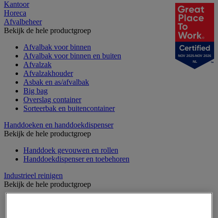
Kantoor
Horeca
Afvalbeheer
Bekijk de hele productgroep
Afvalbak voor binnen
Afvalbak voor binnen en buiten
NOV 2025-NOV 2026
NL
Afvalzak
Afvalzakhouder
Asbak en as/afvalbak
Big bag
Overslag container
Sorteerbak en buitencontainer
Handdoeken en handdoekdispenser
Bekijk de hele productgroep
Handdoek gevouwen en rollen
Handdoekdispenser en toebehoren
Industrieel reinigen
Bekijk de hele productgroep
Dispenser voor industrieel poetspapier
Industriële poetsrollen