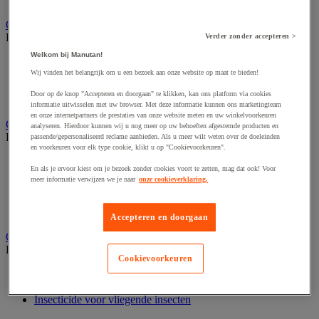
Nonwoven en textiel doeken
Onderdelen voor sanitair, douche en badkamer
Bekijk de hele productgroep
Verder zonder accepteren >
Welkom bij Manutan!
Douche apparatuur
Onderdelen voor badkamer
Wij vinden het belangrijk om u een bezoek aan onze website op maat te bieden!
Sanitaire scheidingswand en cabine
Door op de knop "Accepteren en doorgaan" te klikken, kan ons platform via cookies
Sanitaire uitrusting
informatie uitwisselen met uw browser. Met deze informatie kunnen ons marketingteam
en onze internetpartners de prestaties van onze website meten en uw winkelvoorkeuren
Onderhoudsproduct
analyseren. Hierdoor kunnen wij u nog meer op uw behoeften afgestemde producten en
Bekijk de hele productgroep
passende/gepersonaliseerd reclame aanbieden. Als u meer wilt weten over de doeleinden
en voorkeuren voor elk type cookie, klikt u op "Cookievoorkeuren".
Luchtverfrisser
En als je ervoor kiest om je bezoek zonder cookies voort te zetten, mag dat ook! Voor
Sanitair schoonmaakmiddel
meer informatie verwijzen we je naar
onze cookieverklaring.
Vaatwasmiddel
Vloer- en allesreiniger
Wasmiddel en -verzachter
Accepteren en doorgaan
Ongediertebestrijding
Bekijk de hele productgroep
Cookievoorkeuren
Insectenverdelger en vernietiger
Insecticide voor kruipende insecten
Insecticide voor vliegende insecten