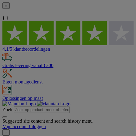
×
{ }
4,1/5 klantbeoordelingen
Gratis levering vanaf €200
Eigen montagedienst
Oplossingen op maat
Zoek
Suggested site content and search history menu
Mijn account
Inloggen
×