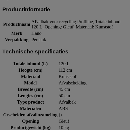
Productinformatie
Afvalbak voor recycling Profiline, Totale inhoud:
Productnaam
120 L, Opening: Gleuf, Materiaal: Kunststof
Merk
Hailo
Verpakking
Per stuk
Technische specificaties
Totale inhoud (L)
120 L
Hoogte (cm)
112 cm
Materiaal
Kunststof
Model
Afvalscheiding
Breedte (cm)
45 cm
Lengtes (cm)
50 cm
Type product
Afvalbak
Materialen
ABS
Gescheiden afvalinzameling
ja
Opening
Gleuf
Productgewicht (kg)
10 kg