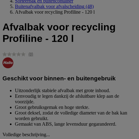
Sorteerbak en buitencontainer
Buitenafvalbak voor afvalscheiding
(48)
Afvalbak voor recycling Profiline - 120 l
Afvalbak voor recycling
Profiline - 120 l
(0)
Geen
scorewaarde.
Dezelfde
paginalink.
Geschikt voor binnen- en buitengebruik
Uitzonderlijk stabiele afvalbak met grote inhoud.
Eenvoudig te legen dankzij de afsluitbare klep aan de
voorzijde.
Groot gebruiksgemak en hoge sterkte.
Groot deksel, zodat de volledige diameter van de bak kan
worden gebruikt.
Gemaakt van ABS, lange levensduur gegarandeerd.
Volledige beschrijving...