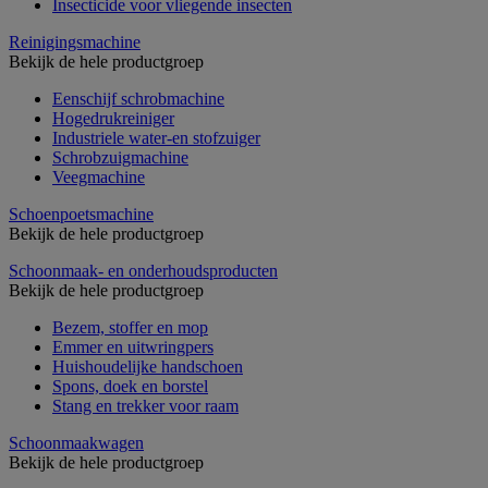
Insecticide voor vliegende insecten
Reinigingsmachine
Bekijk de hele productgroep
Eenschijf schrobmachine
Hogedrukreiniger
Industriele water-en stofzuiger
Schrobzuigmachine
Veegmachine
Schoenpoetsmachine
Bekijk de hele productgroep
Schoonmaak- en onderhoudsproducten
Bekijk de hele productgroep
Bezem, stoffer en mop
Emmer en uitwringpers
Huishoudelijke handschoen
Spons, doek en borstel
Stang en trekker voor raam
Schoonmaakwagen
Bekijk de hele productgroep