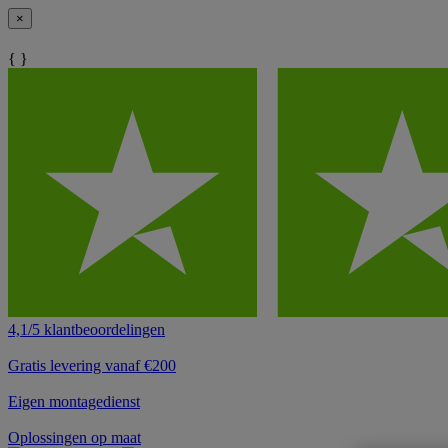
×
{ }
4,1/5 klantbeoordelingen
Gratis levering vanaf €200
Eigen montagedienst
Oplossingen op maat