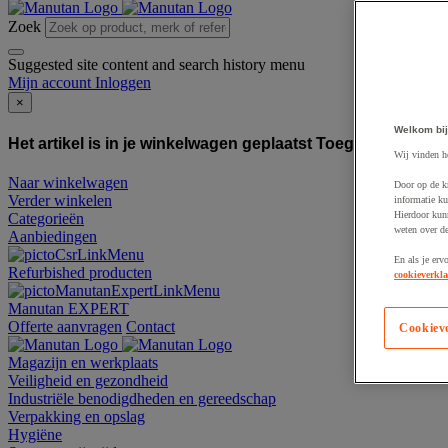
Zoek
Suggested site content and search history menu
Mijn account
Inloggen
×
Welkom bij
Het artikel is in je winkelwagen geplaatst
Toegevoegd aan
Wij vinden h
Naar winkelwagen
Door op de k
Verder winkelen
informatie ku
Hierdoor kun
Categorieën
weten over de
Aanbiedingen
En als je erv
Refurbished producten
cookieverkla
Manutan EXPERT
Offerte aanvragen
Contact
Cookiev
Magazijn en werkplaats
Veiligheid en gezondheid
Industriële benodigdheden en gereedschap
Verpakking en opslag
Hygiëne