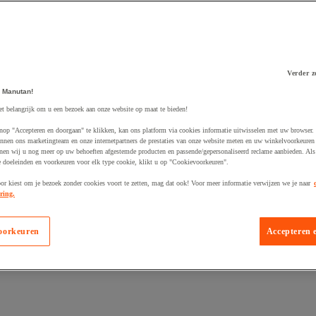
Verder z
 Manutan!
 winkelwagen
et belangrijk om u een bezoek aan onze website op maat te bieden!
nop "Accepteren en doorgaan" te klikken, kan ons platform via cookies informatie uitwisselen met uw browser.
nnen ons marketingteam en onze internetpartners de prestaties van onze website meten en uw winkelvoorkeuren 
nen wij u nog meer op uw behoeften afgestemde producten en passende/gepersonaliseerd reclame aanbieden. Als
 doeleinden en voorkeuren voor elk type cookie, klikt u op "Cookievoorkeuren".
oor kiest om je bezoek zonder cookies voort te zetten, mag dat ook! Voor meer informatie verwijzen we je naar
ring.
oorkeuren
Accepteren 