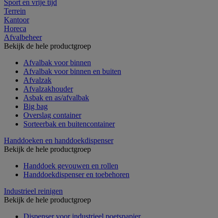
Sport en vrije tijd
Terrein
Kantoor
Horeca
Afvalbeheer
Bekijk de hele productgroep
Afvalbak voor binnen
Afvalbak voor binnen en buiten
Afvalzak
Afvalzakhouder
Asbak en as/afvalbak
Big bag
Overslag container
Sorteerbak en buitencontainer
Handdoeken en handdoekdispenser
Bekijk de hele productgroep
Handdoek gevouwen en rollen
Handdoekdispenser en toebehoren
Industrieel reinigen
Bekijk de hele productgroep
Dispenser voor industrieel poetspapier