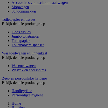
Accessoires voor schoonmaakwagen
Mopwagen
Schoonmaakkar
Toiletpapier en tissues
Bekijk de hele productgroep
Doos tissues
Jumbo toiletpapier
Toiletpapier
Toiletpapierdispenser
Wasgoedwagen en linnenkast
Bekijk de hele productgroep
Wasgoedwagen
Waszak en accessoires
Zeep en persoonlijke hygiëne
Bekijk de hele productgroep
Handhygiëne
Persoonlijke hygiëne
Home
Hygiëne