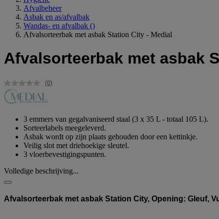
Afvalbeheer
Asbak en as/afvalbak
Wandas- en afvalbak
()
Afvalsorteerbak met asbak Station City - Medial
Afvalsorteerbak met asbak St
(0)
Geen
scorewaarde.
Dezelfde
paginalink.
3 emmers van gegalvaniseerd staal (3 x 35 L - totaal 105 L).
Sorteerlabels meegeleverd.
Asbak wordt op zijn plaats gehouden door een kettinkje.
Veilig slot met driehoekige sleutel.
3 vloerbevestigingspunten.
Volledige beschrijving...
Afvalsorteerbak met asbak Station City, Opening: Gleuf, Vu