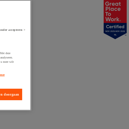
onder accepteren >
NOV 2025-NOV 2026
NL
 Met deze
analyseren.
 u meer wilt
onze
en doorgaan