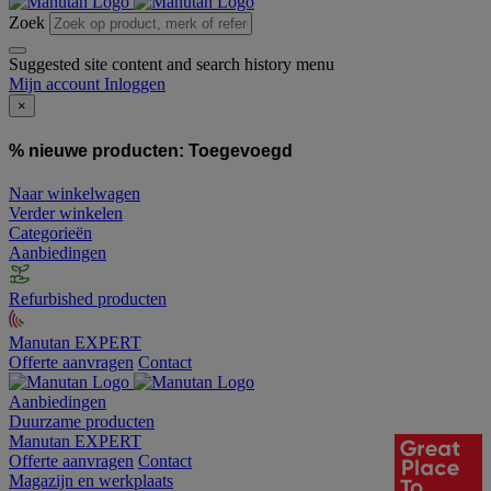
Zoek
Suggested site content and search history menu
Mijn account
Inloggen
×
% nieuwe producten:
Toegevoegd
Naar winkelwagen
Verder winkelen
Categorieën
Aanbiedingen
Refurbished producten
Manutan EXPERT
Offerte aanvragen
Contact
Aanbiedingen
Duurzame producten
Manutan EXPERT
Offerte aanvragen
Contact
Magazijn en werkplaats