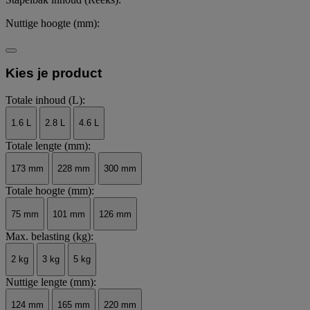
Nuttige hoogte (mm):
Kies je product
Totale inhoud (L):
1.6 L
2.8 L
4.6 L
Totale lengte (mm):
173 mm
228 mm
300 mm
Totale hoogte (mm):
75 mm
101 mm
126 mm
Max. belasting (kg):
2 kg
3 kg
5 kg
Nuttige lengte (mm):
124 mm
165 mm
220 mm