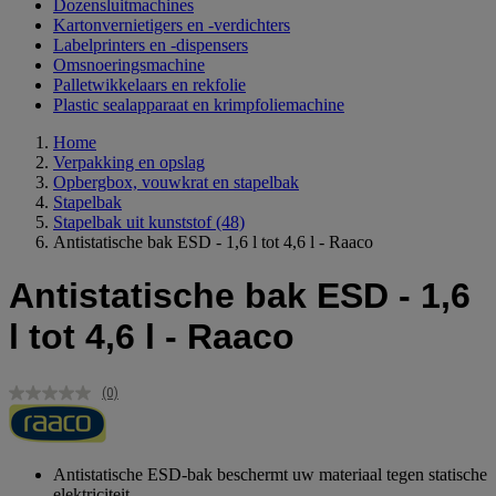
Dozensluitmachines
Kartonvernietigers en -verdichters
Labelprinters en -dispensers
Omsnoeringsmachine
Palletwikkelaars en rekfolie
Plastic sealapparaat en krimpfoliemachine
Home
Verpakking en opslag
Opbergbox, vouwkrat en stapelbak
Stapelbak
Stapelbak uit kunststof
(48)
Antistatische bak ESD - 1,6 l tot 4,6 l - Raaco
Antistatische bak ESD - 1,6
l tot 4,6 l - Raaco
(0)
Geen
scorewaarde.
Dezelfde
paginalink.
Antistatische ESD-bak beschermt uw materiaal tegen statische
elektriciteit.