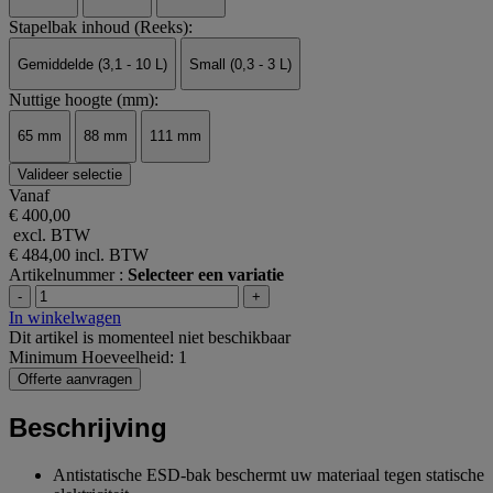
Stapelbak inhoud (Reeks):
Gemiddelde (3,1 - 10 L)
Small (0,3 - 3 L)
Nuttige hoogte (mm):
65 mm
88 mm
111 mm
Valideer selectie
Vanaf
€ 400,00
excl. BTW
€ 484,00
incl. BTW
Artikelnummer :
Selecteer een variatie
-
+
In winkelwagen
Dit artikel is momenteel niet beschikbaar
Minimum Hoeveelheid: 1
Offerte aanvragen
Beschrijving
Antistatische ESD-bak beschermt uw materiaal tegen statische