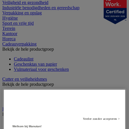
Veiligheid en gezondheid
Industriële benodigdheden en gereedschap
Verpakking en opslag
NOV 2025-NOV 2026
Hygiëne
NL
Sport en vrije tijd
Terrein
Kantoor
Horeca
Cadeauverpakking
Bekijk de hele productgroep
Cadeaulint
Geschenktas van papier
Vulmateriaal voor geschenken
Cutter en veiligheidsmes
Bekijk de hele productgroep
Accessoires voor veiligheids- en multifunctioneel mes
Veiligheidsmes & multifunctioneel mes
Dozen, enveloppen en postpakketten
Bekijk de hele productgroep
Verder zonder accepteren >
Envelop en verzendhoes
Welkom bij Manutan!