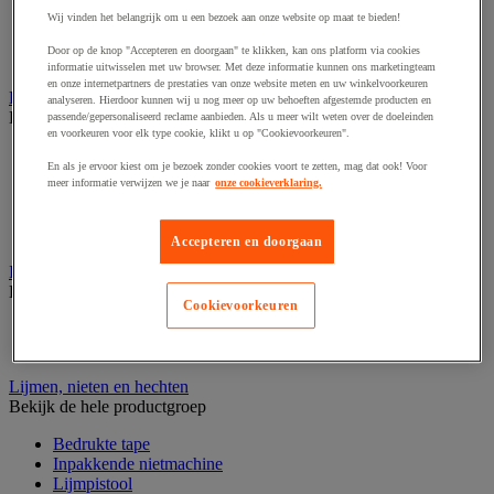
Golfsdoos
Wij vinden het belangrijk om u een bezoek aan onze website op maat te bieden!
Houten kist
Kartonnen palletdozen
Door op de knop "Accepteren en doorgaan" te klikken, kan ons platform via cookies
Verzenddoos en -koker
informatie uitwisselen met uw browser. Met deze informatie kunnen ons marketingteam
en onze internetpartners de prestaties van onze website meten en uw winkelvoorkeuren
Etiketten en markering
analyseren. Hierdoor kunnen wij u nog meer op uw behoeften afgestemde producten en
Bekijk de hele productgroep
passende/gepersonaliseerd reclame aanbieden. Als u meer wilt weten over de doeleinden
en voorkeuren voor elk type cookie, klikt u op "Cookievoorkeuren".
Codeertang
En als je ervoor kiest om je bezoek zonder cookies voort te zetten, mag dat ook! Voor
Documentenhoes
meer informatie verwijzen we je naar
onze cookieverklaring.
Markeeretiketten en -pistool
Sjabloon
Verzendetiketten en dispensers
Accepteren en doorgaan
Inpaktafel met afroller
Bekijk de hele productgroep
Cookievoorkeuren
Inpaktafel
Snij-apparaat
Lijmen, nieten en hechten
Bekijk de hele productgroep
Bedrukte tape
Inpakkende nietmachine
Lijmpistool