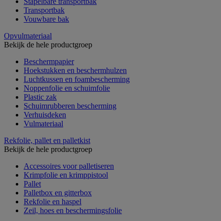
Stapelbare transportbak
Transportbak
Vouwbare bak
Opvulmateriaal
Bekijk de hele productgroep
Beschermpapier
Hoekstukken en beschermhulzen
Luchtkussen en foambescherming
Noppenfolie en schuimfolie
Plastic zak
Schuimrubberen bescherming
Verhuisdeken
Vulmateriaal
Rekfolie, pallet en palletkist
Bekijk de hele productgroep
Accessoires voor palletiseren
Krimpfolie en krimppistool
Pallet
Palletbox en gitterbox
Rekfolie en haspel
Zeil, hoes en beschermingsfolie