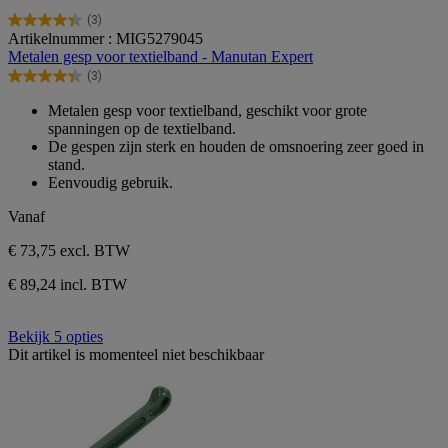
(3)
4.3
Artikelnummer : MIG5279045
van
Metalen gesp voor textielband - Manutan Expert
de
(3)
5
4.3
sterren.
van
Metalen gesp voor textielband, geschikt voor grote
3
de
spanningen op de textielband.
beoordelingen
5
De gespen zijn sterk en houden de omsnoering zeer goed in
sterren.
stand.
3
Eenvoudig gebruik.
beoordelingen
Vanaf
€ 73,75
excl. BTW
€ 89,24 incl. BTW
Bekijk 5 opties
Dit artikel is momenteel niet beschikbaar