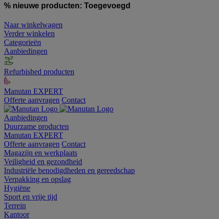
% nieuwe producten:
Toegevoegd
Naar winkelwagen
Verder winkelen
Categorieën
Aanbiedingen
Refurbished producten
Manutan EXPERT
Offerte aanvragen
Contact
Aanbiedingen
Duurzame producten
Manutan EXPERT
Offerte aanvragen
Contact
Magazijn en werkplaats
Veiligheid en gezondheid
Industriële benodigdheden en gereedschap
Verpakking en opslag
Hygiëne
Sport en vrije tijd
Terrein
Kantoor