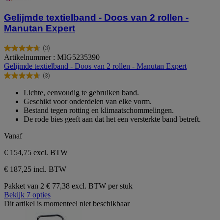
Gelijmde textielband - Doos van 2 rollen -
Manutan Expert
(3)
4.7
Artikelnummer : MIG5235390
van
Gelijmde textielband - Doos van 2 rollen - Manutan Expert
de
(3)
5
4.7
sterren.
van
Lichte, eenvoudig te gebruiken band.
3
de
Geschikt voor onderdelen van elke vorm.
beoordelingen
5
Bestand tegen rotting en klimaatschommelingen.
sterren.
De rode bies geeft aan dat het een versterkte band betreft.
3
beoordelingen
Vanaf
€ 154,75
excl. BTW
€ 187,25 incl. BTW
Pakket van 2
€ 77,38 excl. BTW per stuk
Bekijk 7 opties
Dit artikel is momenteel niet beschikbaar