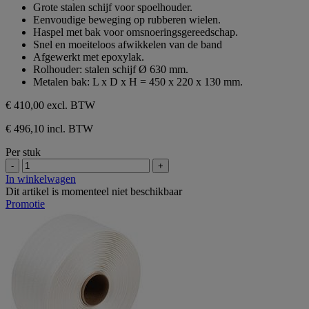
beoordelingen
5
Grote stalen schijf voor spoelhouder.
sterren.
Eenvoudige beweging op rubberen wielen.
2
Haspel met bak voor omsnoeringsgereedschap.
beoordelingen
Snel en moeiteloos afwikkelen van de band
Afgewerkt met epoxylak.
Rolhouder: stalen schijf Ø 630 mm.
Metalen bak: L x D x H = 450 x 220 x 130 mm.
€ 410,00
excl. BTW
€ 496,10 incl. BTW
Per stuk
-
+
In winkelwagen
Dit artikel is momenteel niet beschikbaar
Promotie