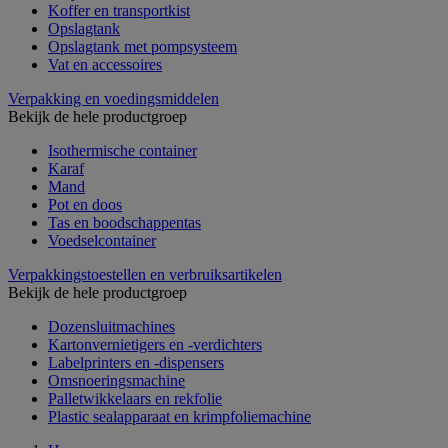
Koffer en transportkist
Opslagtank
Opslagtank met pompsysteem
Vat en accessoires
Verpakking en voedingsmiddelen
Bekijk de hele productgroep
Isothermische container
Karaf
Mand
Pot en doos
Tas en boodschappentas
Voedselcontainer
Verpakkingstoestellen en verbruiksartikelen
Bekijk de hele productgroep
Dozensluitmachines
Kartonvernietigers en -verdichters
Labelprinters en -dispensers
Omsnoeringsmachine
Palletwikkelaars en rekfolie
Plastic sealapparaat en krimpfoliemachine