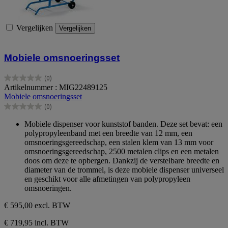
Vergelijken
Vergelijken
Mobiele omsnoeringsset
(0)
0.0
Artikelnummer : MIG22489125
van
Mobiele omsnoeringsset
de
(0)
5
0.0
sterren.
van
Mobiele dispenser voor kunststof banden. Deze set bevat: een
de
polypropyleenband met een breedte van 12 mm, een
5
omsnoeringsgereedschap, een stalen klem van 13 mm voor
sterren.
omsnoeringsgereedschap, 2500 metalen clips en een metalen
doos om deze te opbergen. Dankzij de verstelbare breedte en
diameter van de trommel, is deze mobiele dispenser universeel
en geschikt voor alle afmetingen van polypropyleen
omsnoeringen.
€ 595,00
excl. BTW
€ 719,95 incl. BTW