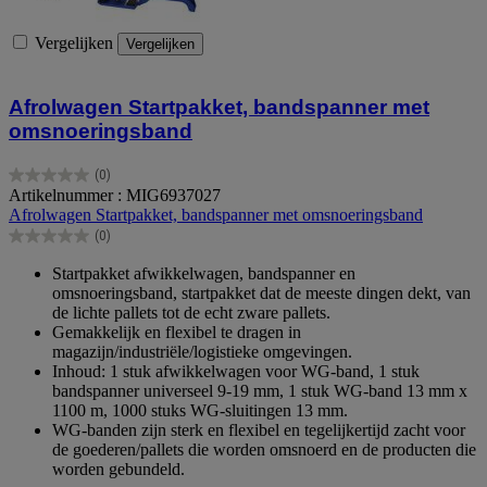
Vergelijken
Vergelijken
Afrolwagen Startpakket, bandspanner met
omsnoeringsband
(0)
0.0
Artikelnummer : MIG6937027
van
Afrolwagen Startpakket, bandspanner met omsnoeringsband
de
(0)
5
0.0
sterren.
van
Startpakket afwikkelwagen, bandspanner en
de
omsnoeringsband, startpakket dat de meeste dingen dekt, van
5
de lichte pallets tot de echt zware pallets.
sterren.
Gemakkelijk en flexibel te dragen in
magazijn/industriële/logistieke omgevingen.
Inhoud: 1 stuk afwikkelwagen voor WG-band, 1 stuk
bandspanner universeel 9-19 mm, 1 stuk WG-band 13 mm x
1100 m, 1000 stuks WG-sluitingen 13 mm.
WG-banden zijn sterk en flexibel en tegelijkertijd zacht voor
de goederen/pallets die worden omsnoerd en de producten die
worden gebundeld.