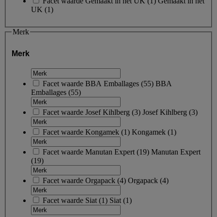
Facet waarde
Gemaakt in het UK
(
1
)
Gemaakt in het
UK
(1)
Merk
Merk
Facet waarde
BBA Emballages
(
55
)
BBA
Emballages
(55)
Facet waarde
Josef Kihlberg
(
3
)
Josef Kihlberg
(3)
Facet waarde
Kongamek
(
1
)
Kongamek
(1)
Facet waarde
Manutan Expert
(
19
)
Manutan Expert
(19)
Facet waarde
Orgapack
(
4
)
Orgapack
(4)
Facet waarde
Siat
(
1
)
Siat
(1)