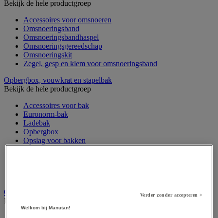
Bekijk de hele productgroep
Accessoires voor omsnoeren
Omsnoeringsband
Omsnoeringsbandhaspel
Omsnoeringsgereedschap
Omsnoeringskit
Zegel, gesp en klem voor omsnoeringsband
Opbergbox, vouwkrat en stapelbak
Bekijk de hele productgroep
Accessoires voor bak
Euronorm-bak
Ladebak
Opbergbox
Opslag voor bakken
Stapelbak
Stapelbare transportbak
Transportbak
Vouwbare bak
Opvulmateriaal
Verder zonder accepteren >
Bekijk de hele productgroep
Welkom bij Manutan!
Beschermpapier