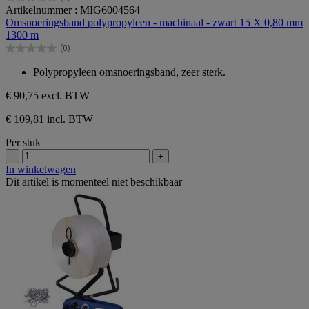
0.0
Artikelnummer : MIG6004564
van
Omsnoeringsband polypropyleen - machinaal - zwart 15 X 0,80 mm
de
1300 m
5
(0)
sterren.
0.0
van
Polypropyleen omsnoeringsband, zeer sterk.
de
5
€ 90,75
excl. BTW
sterren.
€ 109,81 incl. BTW
Per stuk
-
+
In winkelwagen
Dit artikel is momenteel niet beschikbaar