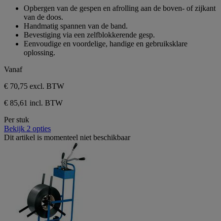
sterren.
van
Opbergen van de gespen en afrolling aan de boven- of zijkant
1
de
van de doos.
beoordeling
5
Handmatig spannen van de band.
sterren.
Bevestiging via een zelfblokkerende gesp.
1
Eenvoudige en voordelige, handige en gebruiksklare
beoordeling
oplossing.
Vanaf
€ 70,75
excl. BTW
€ 85,61 incl. BTW
Per stuk
Bekijk 2 opties
Dit artikel is momenteel niet beschikbaar