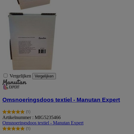
Vergelijken
Vergelijken
Omsnoeringsdoos textiel - Manutan Expert
(1)
5.0
Artikelnummer : MIG5235466
van
Omsnoeringsdoos textiel - Manutan Expert
de
(1)
5
5.0