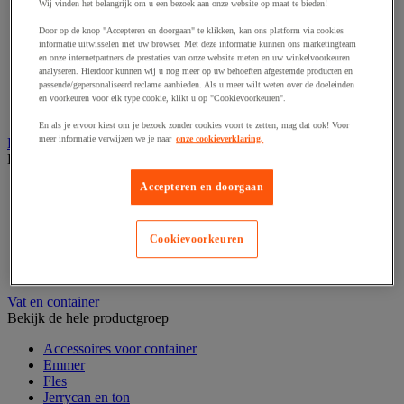
Wij vinden het belangrijk om u een bezoek aan onze website op maat te bieden!
Hoekstukken en beschermhulzen
Luchtkussen en foambescherming
Door op de knop "Accepteren en doorgaan" te klikken, kan ons platform via cookies
informatie uitwisselen met uw browser. Met deze informatie kunnen ons marketingteam
Noppenfolie en schuimfolie
en onze internetpartners de prestaties van onze website meten en uw winkelvoorkeuren
Plastic zak
analyseren. Hierdoor kunnen wij u nog meer op uw behoeften afgestemde producten en
Schuimrubberen bescherming
passende/gepersonaliseerd reclame aanbieden. Als u meer wilt weten over de doeleinden
Verhuisdeken
en voorkeuren voor elk type cookie, klikt u op "Cookievoorkeuren".
Vulmateriaal
En als je ervoor kiest om je bezoek zonder cookies voort te zetten, mag dat ook! Voor
meer informatie verwijzen we je naar
onze cookieverklaring.
Rekfolie, pallet en palletkist
Bekijk de hele productgroep
Accepteren en doorgaan
Accessoires voor palletiseren
Krimpfolie en krimppistool
Pallet
Palletbox en gitterbox
Cookievoorkeuren
Rekfolie en haspel
Zeil, hoes en beschermingsfolie
Vat en container
Bekijk de hele productgroep
Accessoires voor container
Emmer
Fles
Jerrycan en ton