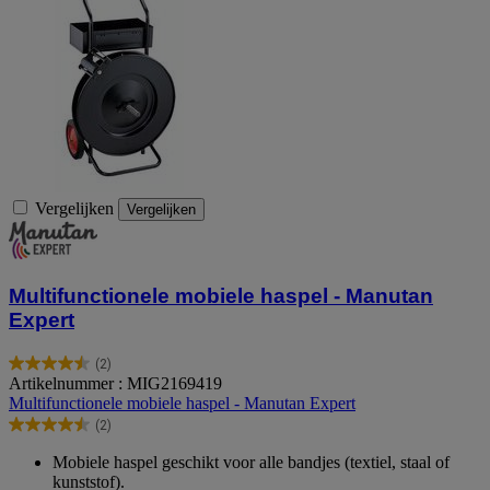
Vergelijken
Vergelijken
Multifunctionele mobiele haspel - Manutan
Expert
(2)
4.5
Artikelnummer : MIG2169419
van
Multifunctionele mobiele haspel - Manutan Expert
de
(2)
5
4.5
sterren.
van
Mobiele haspel geschikt voor alle bandjes (textiel, staal of
2
de
kunststof).