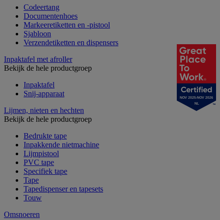
Codeertang
Documentenhoes
Markeeretiketten en -pistool
Sjabloon
Verzendetiketten en dispensers
Inpaktafel met afroller
Bekijk de hele productgroep
Inpaktafel
Snij-apparaat
NOV 2025-NOV 2026
NL
Lijmen, nieten en hechten
Bekijk de hele productgroep
Bedrukte tape
Inpakkende nietmachine
Lijmpistool
PVC tape
Specifiek tape
Tape
Tapedispenser en tapesets
Touw
Omsnoeren