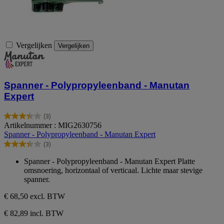
Vergelijken
Vergelijken
Spanner - Polypropyleenband - Manutan
Expert
(3)
3.3
Artikelnummer : MIG2630756
van
Spanner - Polypropyleenband - Manutan Expert
de
(3)
5
3.3
sterren.
van
Spanner - Polypropyleenband - Manutan Expert Platte
3
de
omsnoering, horizontaal of verticaal. Lichte maar stevige
beoordelingen
5
spanner.
sterren.
3
€ 68,50
excl. BTW
beoordelingen
€ 82,89 incl. BTW