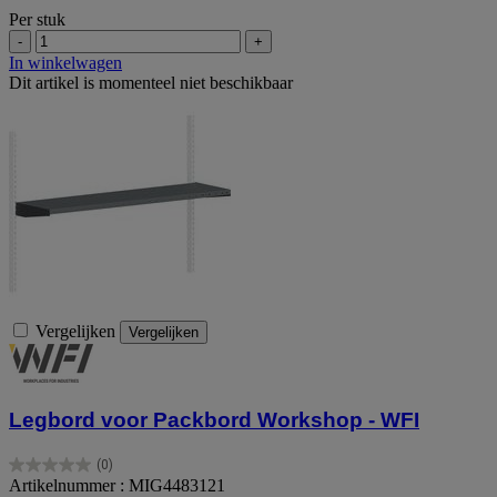
Per stuk
-
+
In winkelwagen
Dit artikel is momenteel niet beschikbaar
Vergelijken
Vergelijken
Legbord voor Packbord Workshop - WFI
(0)
0.0
Artikelnummer : MIG4483121
van