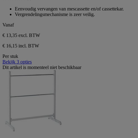
0.0
sterren.
van
Eenvoudig vervangen van mescassette en/of cassettekar.
de
Vergrendelingsmechanisme is zeer veilig.
5
sterren.
Vanaf
€ 13,35
excl. BTW
€ 16,15 incl. BTW
Per stuk
Bekijk 3 opties
Dit artikel is momenteel niet beschikbaar