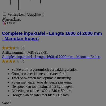
Vergelijken
Vergelijken
Complete inpaktafel - Lengte 1600 of 2000 mm
- Manutan Expert
(3)
3.7
Artikelnummer : MIG3228781
van
Complete inpaktafel - Lengte 1600 of 2000 mm - Manutan Expert
de
(3)
5
3.7
sterren.
van
Solide ultra-ergonomisch verpakkingsstation.
3
de
Compact: zeer kleine vloervoetafdruk.
beoordelingen
5
Tafel ontworpen met optimale uitrusting.
sterren.
Poten met vijzel voor de ideale pasvorm.
3
De spoel kan tot maximaal 15 kg dragen.
beoordelingen
Afmetingen tablet: 1400 x 240 x 50 mm.
Hoogte van de tafel met blad: 867 mm.
Vanaf