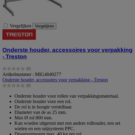
Vergelijken
Vergelijken
Onderste houder, accessoires voor verpakking
- Treston
(0)
0.0
Artikelnummer : MIG4040277
van
Onderste houder, accessoires voor verpakking - Treston
de
(0)
5
0.0
sterren.
van
Onderste houder voor rollen van verpakkingsmateriaal.
de
Onderste houder voor een rol.
5
De rol is in hoogte verstelbaar.
sterren.
Diameter van de as 25 mm.
Max Ø rol 800 mm.
Kan worden uitgerust met een andere rolhouder, een set
wielen en een snijsysteem PPC.
Draagvermogen max. 40 kg per rol