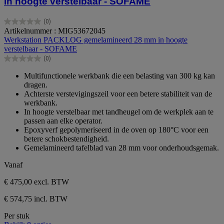
in hoogte verstelbaar - SOFAME
(0)
0.0
Artikelnummer : MIG53672045
van
Werkstation PACKLOG gemelamineerd 28 mm in hoogte
de
verstelbaar - SOFAME
5
(0)
sterren.
0.0
van
Multifunctionele werkbank die een belasting van 300 kg kan
de
dragen.
5
Achterste verstevigingszeil voor een betere stabiliteit van de
sterren.
werkbank.
In hoogte verstelbaar met tandheugel om de werkplek aan te
passen aan elke operator.
Epoxyverf gepolymeriseerd in de oven op 180°C voor een
betere schokbestendigheid.
Gemelamineerd tafelblad van 28 mm voor onderhoudsgemak.
Vanaf
€ 475,00
excl. BTW
€ 574,75 incl. BTW
Per stuk