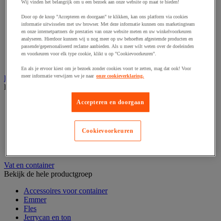
Wij vinden het belangrijk om u een bezoek aan onze website op maat te bieden!
Hoekstukken en beschermhulzen
Luchtkussen en foambescherming
Door op de knop "Accepteren en doorgaan" te klikken, kan ons platform via cookies
informatie uitwisselen met uw browser. Met deze informatie kunnen ons marketingteam
Noppenfolie en schuimfolie
en onze internetpartners de prestaties van onze website meten en uw winkelvoorkeuren
Plastic zak
analyseren. Hierdoor kunnen wij u nog meer op uw behoeften afgestemde producten en
Schuimrubberen bescherming
passende/gepersonaliseerd reclame aanbieden. Als u meer wilt weten over de doeleinden
Verhuisdeken
en voorkeuren voor elk type cookie, klikt u op "Cookievoorkeuren".
Vulmateriaal
En als je ervoor kiest om je bezoek zonder cookies voort te zetten, mag dat ook! Voor
meer informatie verwijzen we je naar
onze cookieverklaring.
Rekfolie, pallet en palletkist
Bekijk de hele productgroep
Accepteren en doorgaan
Accessoires voor palletiseren
Krimpfolie en krimppistool
Pallet
Palletbox en gitterbox
Cookievoorkeuren
Rekfolie en haspel
Zeil, hoes en beschermingsfolie
Vat en container
Bekijk de hele productgroep
Accessoires voor container
Emmer
Fles
Jerrycan en ton