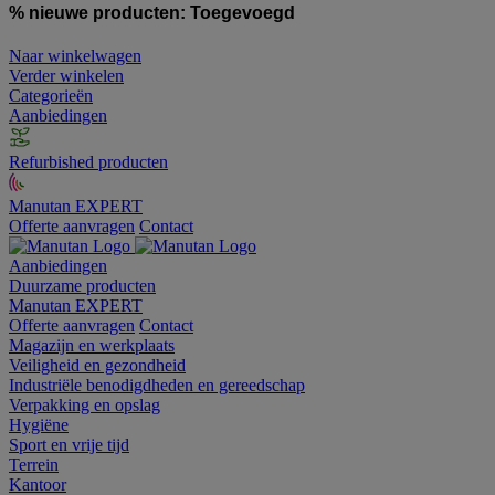
% nieuwe producten:
Toegevoegd
Naar winkelwagen
Verder winkelen
Categorieën
Aanbiedingen
Refurbished producten
Manutan EXPERT
Offerte aanvragen
Contact
Aanbiedingen
Duurzame producten
Manutan EXPERT
Offerte aanvragen
Contact
Magazijn en werkplaats
Veiligheid en gezondheid
Industriële benodigdheden en gereedschap
Verpakking en opslag
Hygiëne
Sport en vrije tijd
Terrein
Kantoor