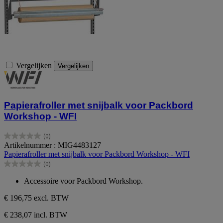
Vergelijken
Vergelijken
Papierafroller met snijbalk voor Packbord
Workshop - WFI
(0)
0.0
Artikelnummer : MIG4483127
van
Papierafroller met snijbalk voor Packbord Workshop - WFI
de
(0)
5
0.0
sterren.
van
Accessoire voor Packbord Workshop.
de
5
€ 196,75
excl. BTW
sterren.
€ 238,07 incl. BTW