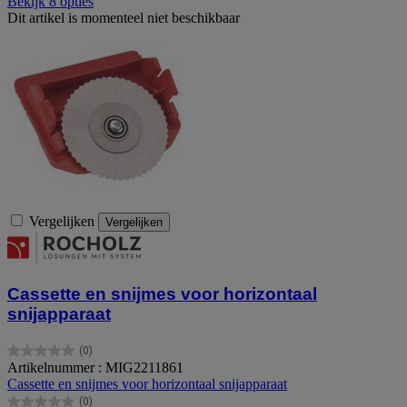
Bekijk 8 opties
Dit artikel is momenteel niet beschikbaar
Vergelijken
Vergelijken
Cassette en snijmes voor horizontaal
snijapparaat
(0)
0.0
Artikelnummer : MIG2211861
van
Cassette en snijmes voor horizontaal snijapparaat
de
(0)
5