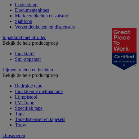
Codeertang
Documentenhoes
Markeeretiketten en -pistool
Sjabloon
Verzendetiketten en dispensers
Inpaktafel met afroller
Bekijk de hele productgroep
Inpaktafel
Snij-apparaat
NOV 2025-NOV 2026
NL
Lijmen, nieten en hechten
Bekijk de hele productgroep
Bedrukte tape
Inpakkende nietmachine
Lijmpistool
PVC tape
Specifiek tape
Tape
Tapedispenser en tapesets
Touw
Omsnoeren