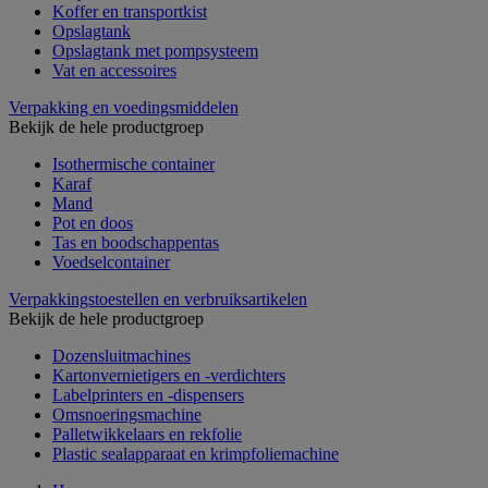
Koffer en transportkist
Opslagtank
Opslagtank met pompsysteem
Vat en accessoires
Verpakking en voedingsmiddelen
Bekijk de hele productgroep
Isothermische container
Karaf
Mand
Pot en doos
Tas en boodschappentas
Voedselcontainer
Verpakkingstoestellen en verbruiksartikelen
Bekijk de hele productgroep
Dozensluitmachines
Kartonvernietigers en -verdichters
Labelprinters en -dispensers
Omsnoeringsmachine
Palletwikkelaars en rekfolie
Plastic sealapparaat en krimpfoliemachine