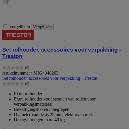
Vergelijken
Vergelijken
Set rolhouder, accessoires voor verpakking -
Treston
(0)
0.0
Artikelnummer : MIG4040263
van
Set rolhouder, accessoires voor verpakking - Treston
de
(0)
5
0.0
sterren.
van
Extra rolhouder
de
Extra rolhouder voor steunen van rollen voor
5
verpakkingsmateriaal.
sterren.
Bevestigingshaken inbegrepen.
Diameter van de as 25 mm, elektroverzinkt.
Draagvermogen max. 40 kg.