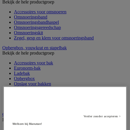
Bekijk de hele productgroep
Accessoires voor omsnoeren
Omsnoeringsband
Omsnoeringsbandhaspel
Omsnoeringsgereedschap
Omsnoeringskit
Zegel, gesp en klem voor omsnoeringsband
Opbergbox, vouwkrat en stapelbak
Bekijk de hele productgroep
Accessoires voor bak
Euronorm-bak
Ladebak
Opbergbox
Opslag voor bakken
Stapelbak
Stapelbare transportbak
Transportbak
Vouwbare bak
Opvulmateriaal
Verder zonder accepteren >
Bekijk de hele productgroep
Welkom bij Manutan!
Beschermpapier