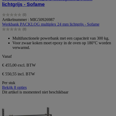
lichtgrijs - Sofame
(0)
0.0
Artikelnummer : MIG50926987
van
Werkbank PACKLOG multiplex 24 mm lichtgrijs - Sofame
de
(0)
5
0.0
sterren.
van
Multifunctionele powerbank met een capaciteit van 300 kg.
de
Voor zwaar koken moet epoxy in de oven op 180°C worden
5
verwarmd.
sterren.
Vanaf
€ 455,00
excl. BTW
€ 550,55 incl. BTW
Per stuk
Bekijk 8 opties
Dit artikel is momenteel niet beschikbaar