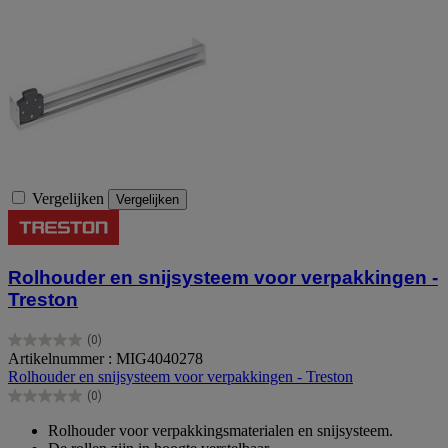
Vergelijken
Vergelijken
Rolhouder en snijsysteem voor verpakkingen -
Treston
(0)
0.0
Artikelnummer : MIG4040278
van
Rolhouder en snijsysteem voor verpakkingen - Treston
de
(0)
5
0.0
sterren.
van
Rolhouder voor verpakkingsmaterialen en snijsysteem.
de