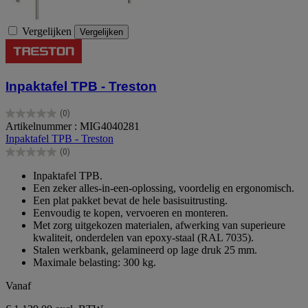
Vergelijken
Vergelijken
Inpaktafel TPB - Treston
(0)
0.0
Artikelnummer : MIG4040281
van
Inpaktafel TPB - Treston
de
(0)
5
0.0
sterren.
van
Inpaktafel TPB.
de
Een zeker alles-in-een-oplossing, voordelig en ergonomisch.
5
Een plat pakket bevat de hele basisuitrusting.
sterren.
Eenvoudig te kopen, vervoeren en monteren.
Met zorg uitgekozen materialen, afwerking van superieure
kwaliteit, onderdelen van epoxy-staal (RAL 7035).
Stalen werkbank, gelamineerd op lage druk 25 mm.
Maximale belasting: 300 kg.
Vanaf