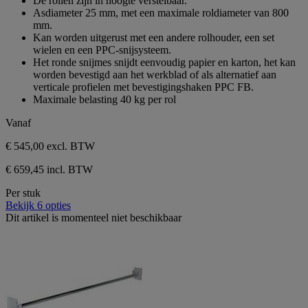
De rollen zijn in hoogte verstelbaar.
5
Asdiameter 25 mm, met een maximale roldiameter van 800
sterren.
mm.
Kan worden uitgerust met een andere rolhouder, een set
wielen en een PPC-snijsysteem.
Het ronde snijmes snijdt eenvoudig papier en karton, het kan
worden bevestigd aan het werkblad of als alternatief aan
verticale profielen met bevestigingshaken PPC FB.
Maximale belasting 40 kg per rol
Vanaf
€ 545,00
excl. BTW
€ 659,45 incl. BTW
Per stuk
Bekijk 6 opties
Dit artikel is momenteel niet beschikbaar