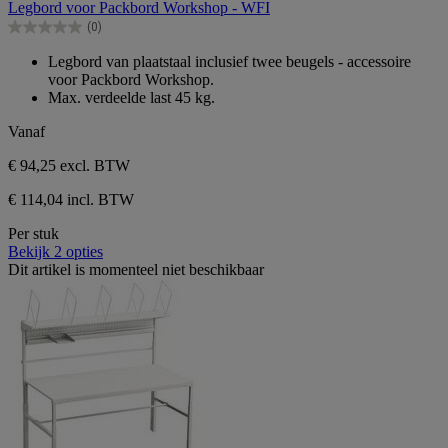
Legbord voor Packbord Workshop - WFI
de
(0)
5
0.0
sterren.
van
Legbord van plaatstaal inclusief twee beugels - accessoire
de
voor Packbord Workshop.
5
Max. verdeelde last 45 kg.
sterren.
Vanaf
€ 94,25
excl. BTW
€ 114,04 incl. BTW
Per stuk
Bekijk 2 opties
Dit artikel is momenteel niet beschikbaar