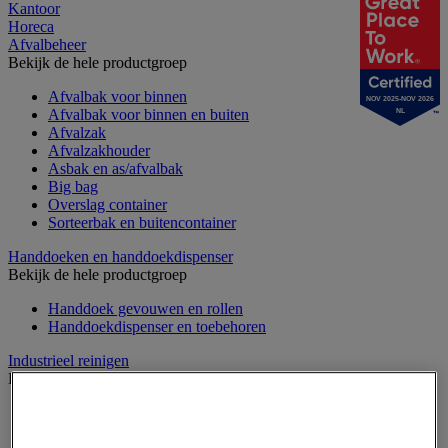
Kantoor
Horeca
Afvalbeheer
Bekijk de hele productgroep
Afvalbak voor binnen
NOV 2025-NOV 2026
Afvalbak voor binnen en buiten
NL
Afvalzak
Afvalzakhouder
Asbak en as/afvalbak
Big bag
Overslag container
Sorteerbak en buitencontainer
Handdoeken en handdoekdispenser
Bekijk de hele productgroep
Handdoek gevouwen en rollen
Handdoekdispenser en toebehoren
Industrieel reinigen
Bekijk de hele productgroep
Dispenser voor industrieel poetspapier
Industriële poetsrollen