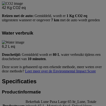
42
Kg CO2 eq
Reizen met de auto:
Gemiddeld, wordt er
1 Kg CO2 eq
uitgestoten wanneer er ongeveer
7 km
met de auto wordt gereden
Water verbruik
6,2
L eq
Douchetijd:
Gemiddeld wordt er
80 L
water verbruikt tijdens een
douchebeurt van
10 minuten
.
Deze score is gebaseerd op een erkende methode, meer weten over
deze methode?
Leer meer over de Environmental Impact Score
Specificaties
Productinformatie
Bekerbak Lune Paxa Large 65 ltr_Lune, Totale
Productnaam
inhoud: 65 L, Materiaal: Staal, Deksel kleur: