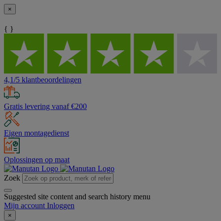
×
{ }
4,1/5 klantbeoordelingen
Gratis levering vanaf €200
Eigen montagedienst
Oplossingen op maat
Zoek
Suggested site content and search history menu
Mijn account
Inloggen
×