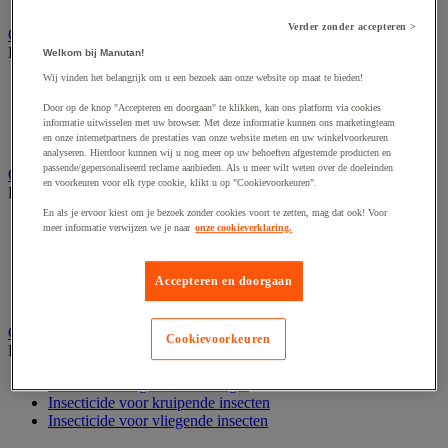
Nonwoven en textiel doeken
Verder zonder accepteren >
Onderdelen voor sanitair, douche en badkamer
Bekijk de hele productgroep
Welkom bij Manutan!
Wij vinden het belangrijk om u een bezoek aan onze website op maat te bieden!
Douche apparatuur
Onderdelen voor badkamer
Door op de knop "Accepteren en doorgaan" te klikken, kan ons platform via cookies
Sanitaire scheidingswand en cabine
informatie uitwisselen met uw browser. Met deze informatie kunnen ons marketingteam
Sanitaire uitrusting
en onze internetpartners de prestaties van onze website meten en uw winkelvoorkeuren
analyseren. Hierdoor kunnen wij u nog meer op uw behoeften afgestemde producten en
passende/gepersonaliseerd reclame aanbieden. Als u meer wilt weten over de doeleinden
Onderhoudsproduct
en voorkeuren voor elk type cookie, klikt u op "Cookievoorkeuren".
Bekijk de hele productgroep
En als je ervoor kiest om je bezoek zonder cookies voort te zetten, mag dat ook! Voor
Luchtverfrisser
meer informatie verwijzen we je naar
onze cookieverklaring.
Sanitair schoonmaakmiddel
Vaatwasmiddel
Vloer- en allesreiniger
Accepteren en doorgaan
Wasmiddel en -verzachter
Ongediertebestrijding
Cookievoorkeuren
Bekijk de hele productgroep
Insectenverdelger en vernietiger
Insecticide voor kruipende insecten
Insecticide voor vliegende insecten