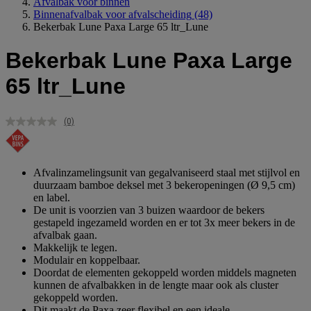
Afvalbak voor binnen
Binnenafvalbak voor afvalscheiding
(48)
Bekerbak Lune Paxa Large 65 ltr_Lune
Bekerbak Lune Paxa Large
65 ltr_Lune
(0)
Geen
scorewaarde.
Dezelfde
paginalink.
Afvalinzamelingsunit van gegalvaniseerd staal met stijlvol en
duurzaam bamboe deksel met 3 bekeropeningen (Ø 9,5 cm)
en label.
De unit is voorzien van 3 buizen waardoor de bekers
gestapeld ingezameld worden en er tot 3x meer bekers in de
afvalbak gaan.
Makkelijk te legen.
Modulair en koppelbaar.
Doordat de elementen gekoppeld worden middels magneten
kunnen de afvalbakken in de lengte maar ook als cluster
gekoppeld worden.
Dit maakt de Paxa zeer flexibel en een ideale