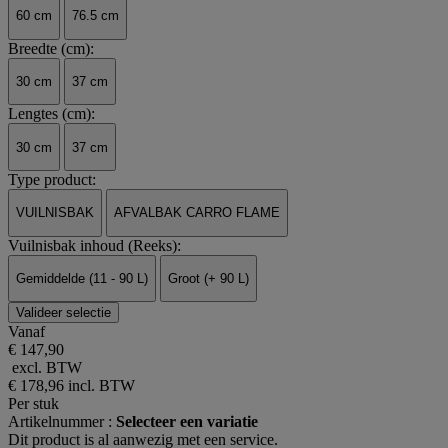
60 cm
76.5 cm
Breedte (cm):
30 cm
37 cm
Lengtes (cm):
30 cm
37 cm
Type product:
VUILNISBAK
AFVALBAK CARRO FLAME
Vuilnisbak inhoud (Reeks):
Gemiddelde (11 - 90 L)
Groot (+ 90 L)
Valideer selectie
Vanaf
€ 147,90
excl. BTW
€ 178,96
incl. BTW
Per stuk
Artikelnummer :
Selecteer een variatie
Dit product is al aanwezig met een service.