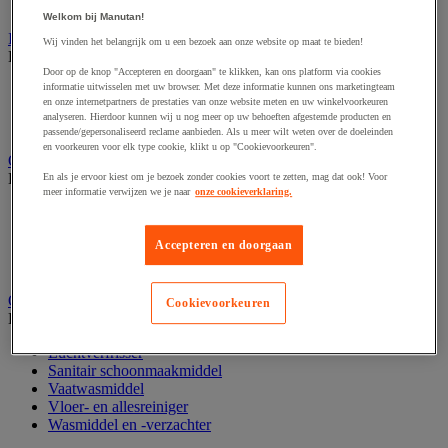
Handdoekdispenser en toebehoren
Welkom bij Manutan!
Industrieel reinigen
Wij vinden het belangrijk om u een bezoek aan onze website op maat te bieden!
Bekijk de hele productgroep
Door op de knop "Accepteren en doorgaan" te klikken, kan ons platform via cookies
informatie uitwisselen met uw browser. Met deze informatie kunnen ons marketingteam
Dispenser voor industrieel poetspapier
en onze internetpartners de prestaties van onze website meten en uw winkelvoorkeuren
Industriële poetsrollen
analyseren. Hierdoor kunnen wij u nog meer op uw behoeften afgestemde producten en
Nonwoven en textiel doeken
passende/gepersonaliseerd reclame aanbieden. Als u meer wilt weten over de doeleinden
en voorkeuren voor elk type cookie, klikt u op "Cookievoorkeuren".
Onderdelen voor sanitair, douche en badkamer
Bekijk de hele productgroep
En als je ervoor kiest om je bezoek zonder cookies voort te zetten, mag dat ook! Voor
meer informatie verwijzen we je naar
onze cookieverklaring.
Douche apparatuur
Onderdelen voor badkamer
Accepteren en doorgaan
Sanitaire scheidingswand en cabine
Sanitaire uitrusting
Onderhoudsproduct
Cookievoorkeuren
Bekijk de hele productgroep
Luchtverfrisser
Sanitair schoonmaakmiddel
Vaatwasmiddel
Vloer- en allesreiniger
Wasmiddel en -verzachter