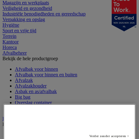
Magazijn en werkplaats
Veiligheid en gezondheid
Industriële benodigdheden en gereedschap
Verpakking en opslag
NOV 2025-NOV 2026
Hygiëne
NL
Sport en vrije tijd
Terrein
Kantoor
Horeca
Afvalbeheer
Bekijk de hele productgroep
Afvalbak voor binnen
Afvalbak voor binnen en buiten
Afvalzak
Afvalzakhouder
Asbak en as/afvalbak
Big bag
Overslag container
Sorteerbak en buitencontainer
Handdoeken en handdoekdispenser
Bekijk de hele productgroep
Handdoek gevouwen en rollen
Verder zonder accepteren >