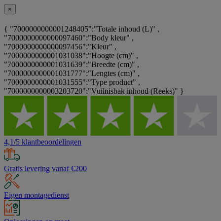
×
{ "7000000000001248405":"Totale inhoud (L)" ,
"7000000000000097460":"Body kleur" ,
"7000000000000097456":"Kleur" ,
"7000000000001031038":"Hoogte (cm)" ,
"7000000000001031639":"Breedte (cm)" ,
"7000000000001031777":"Lengtes (cm)" ,
"7000000000001031555":"Type product" ,
"7000000000003203720":"Vuilnisbak inhoud (Reeks)" }
4,1/5 klantbeoordelingen
Gratis levering vanaf €200
Eigen montagedienst