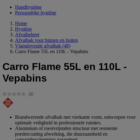
Handhygiëne
Persoonlijke hygiëne
Home
Hygiëne
Afvalbeheer
Afvalbak voor binnen en buiten
Vlamdovende afvalbak
(48)
Carro Flame 55L en 110L - Vepabins
Carro Flame 55L en 110L -
Vepabins
(0)
Geen
scorewaarde.
Dezelfde
paginalink.
Brandwerende afvalbak met vierkante vorm, ontworpen voor
optimale veiligheid in professionele ruimtes.
Aluminium of roestvrijstalen structuur met resistente
poedercoating afwerking, die duurzaamheid en
corrosiebescherming garandeert.