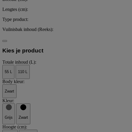
Lengtes (cm):
Type product:
Vuilnisbak inhoud (Reeks):
Kies je product
Totale inhoud (L):
55 L
110 L
Body kleur:
Zwart
Kleur:
Grijs
Zwart
Hoogte (cm):