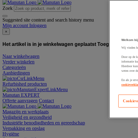
Zoek
Suggested site content and search history menu
Mijn account
Inloggen
×
Welkom bij
Het artikel is in je winkelwagen geplaatst
Toegevoegd aan
Wij vinden h
Naar winkelwagen
Door op de k
Verder winkelen
informatie ku
Hierdoor kun
Categorieën
weten over de
Aanbiedingen
En als je erv
Refurbished producten
cookieverkla
Manutan EXPERT
Offerte aanvragen
Contact
Cookiev
Magazijn en werkplaats
Veiligheid en gezondheid
Industriële benodigdheden en gereedschap
Verpakking en opslag
Hygiëne