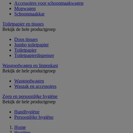
Accessoires voor schoonmaakwagen
Mopwagen
Schoonmaakkar
Toiletpapier en tissues
Bekijk de hele productgroep
Doos tissues
Jumbo toiletpapier
Toiletpapier
Toiletpapierdispenser
Wasgoedwagen en linnenkast
Bekijk de hele productgroep
Wasgoedwagen
Waszak en accessoires
Zeep en persoonlijke hygiëne
Bekijk de hele productgroep
Handhygiëne
Persoonlijke hygiëne
Home
Hygiëne