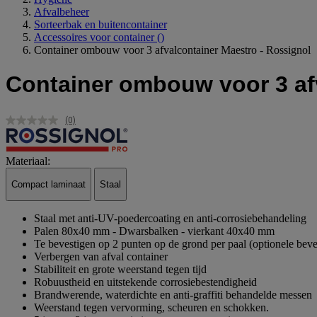
Afvalbeheer
Sorteerbak en buitencontainer
Accessoires voor container
()
Container ombouw voor 3 afvalcontainer Maestro - Rossignol
Container ombouw voor 3 af
(0)
Geen
scorewaarde.
Dezelfde
paginalink.
Materiaal:
Compact laminaat
Staal
Staal met anti-UV-poedercoating en anti-corrosiebehandeling
Palen 80x40 mm - Dwarsbalken - vierkant 40x40 mm
Te bevestigen op 2 punten op de grond per paal (optionele bev
Verbergen van afval container
Stabiliteit en grote weerstand tegen tijd
Robuustheid en uitstekende corrosiebestendigheid
Brandwerende, waterdichte en anti-graffiti behandelde messen
Weerstand tegen vervorming, scheuren en schokken.