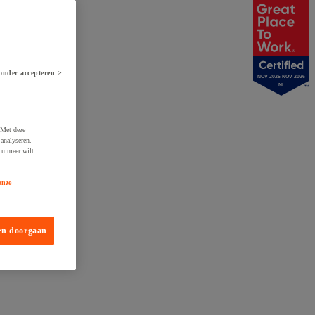
onder accepteren >
NOV 2025-NOV 2026
NL
 Met deze
analyseren.
 u meer wilt
onze
en doorgaan