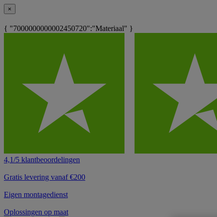
×
{ "7000000000002450720":"Materiaal" }
4,1/5 klantbeoordelingen
Gratis levering vanaf €200
Eigen montagedienst
Oplossingen op maat