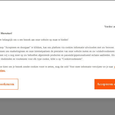
Verder z
 Manutan!
 winkelwagen
et belangrijk om u een bezoek aan onze website op maat te bieden!
nop "Accepteren en doorgaan" te klikken, kan ons platform via cookies informatie uitwisselen met uw browser.
nnen ons marketingteam en onze internetpartners de prestaties van onze website meten en uw winkelvoorkeuren 
nen wij u nog meer op uw behoeften afgestemde producten en passende/gepersonaliseerd reclame aanbieden. Als
 doeleinden en voorkeuren voor elk type cookie, klikt u op "Cookievoorkeuren".
oor kiest om je bezoek zonder cookies voort te zetten, mag dat ook! Voor meer informatie verwijzen we je naar
ring.
oorkeuren
Accepteren 