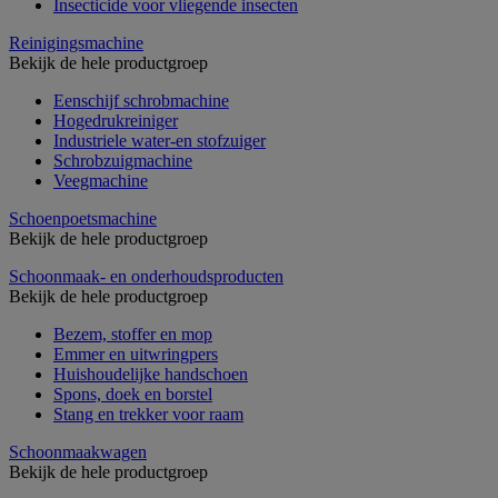
Insecticide voor vliegende insecten
Reinigingsmachine
Bekijk de hele productgroep
Eenschijf schrobmachine
Hogedrukreiniger
Industriele water-en stofzuiger
Schrobzuigmachine
Veegmachine
Schoenpoetsmachine
Bekijk de hele productgroep
Schoonmaak- en onderhoudsproducten
Bekijk de hele productgroep
Bezem, stoffer en mop
Emmer en uitwringpers
Huishoudelijke handschoen
Spons, doek en borstel
Stang en trekker voor raam
Schoonmaakwagen
Bekijk de hele productgroep