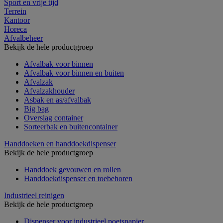
Sport en vrije tijd
Terrein
Kantoor
Horeca
Afvalbeheer
Bekijk de hele productgroep
Afvalbak voor binnen
Afvalbak voor binnen en buiten
Afvalzak
Afvalzakhouder
Asbak en as/afvalbak
Big bag
Overslag container
Sorteerbak en buitencontainer
Handdoeken en handdoekdispenser
Bekijk de hele productgroep
Handdoek gevouwen en rollen
Handdoekdispenser en toebehoren
Industrieel reinigen
Bekijk de hele productgroep
Dispenser voor industrieel poetspapier