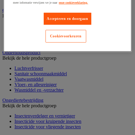
Nonwoven en textiel doeken
meer informatie verwijzen we je naar
onze cookieverklaring.
Onderdelen voor sanitair, douche en badkamer
Bekijk de hele productgroep
Accepteren en doorgaan
Douche apparatuur
Onderdelen voor badkamer
Cookievoorkeuren
Sanitaire scheidingswand en cabine
Sanitaire uitrusting
Onderhoudsproduct
Bekijk de hele productgroep
Luchtverfrisser
Sanitair schoonmaakmiddel
Vaatwasmiddel
Vloer- en allesreiniger
Wasmiddel en -verzachter
Ongediertebestrijding
Bekijk de hele productgroep
Insectenverdelger en vernietiger
Insecticide voor kruipende insecten
Insecticide voor vliegende insecten