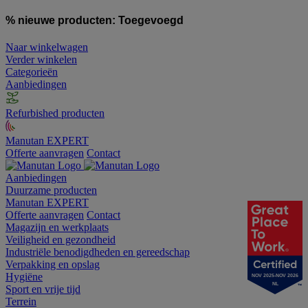
% nieuwe producten:
Toegevoegd
Naar winkelwagen
Verder winkelen
Categorieën
Aanbiedingen
Refurbished producten
Manutan EXPERT
Offerte aanvragen
Contact
Aanbiedingen
Duurzame producten
Manutan EXPERT
Offerte aanvragen
Contact
Magazijn en werkplaats
Veiligheid en gezondheid
Industriële benodigdheden en gereedschap
Verpakking en opslag
Hygiëne
NOV 2025-NOV 2026
NL
Sport en vrije tijd
Terrein