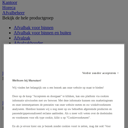
Kantoor
Horeca
Afvalbeheer
Bekijk de hele productgroep
Afvalbak voor binnen
Afvalbak voor binnen en buiten
Afvalzak
Afvalzakhouder
Asbak en as/afvalbak
Big bag
Overslag container
Sorteerbak en buitencontainer
Handdoeken en handdoekdispenser
Verder zonder accepteren >
Bekijk de hele productgroep
Welkom bij Manutan!
Handdoek gevouwen en rollen
Wij vinden het belangrijk om u een bezoek aan onze website op maat te bieden!
Handdoekdispenser en toebehoren
Door op de knop "Accepteren en doorgaan" te klikken, kan ons platform via cookies
informatie uitwisselen met uw browser. Met deze informatie kunnen ons marketingteam
Industrieel reinigen
en onze internetpartners de prestaties van onze website meten en uw winkelvoorkeuren
Bekijk de hele productgroep
analyseren. Hierdoor kunnen wij u nog meer op uw behoeften afgestemde producten en
passende/gepersonaliseerd reclame aanbieden. Als u meer wilt weten over de doeleinden
Dispenser voor industrieel poetspapier
en voorkeuren voor elk type cookie, klikt u op "Cookievoorkeuren".
Industriële poetsrollen
En als je ervoor kiest om je bezoek zonder cookies voort te zetten, mag dat ook! Voor