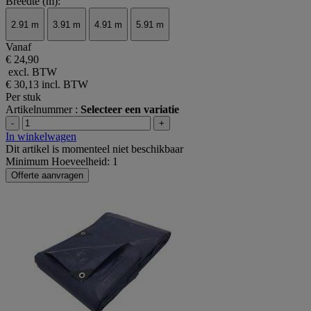
Breedte (m):
2.91 m
3.91 m
4.91 m
5.91 m
Vanaf
€ 24,90
excl. BTW
€ 30,13
incl. BTW
Per stuk
Artikelnummer :
Selecteer een variatie
-
+
In winkelwagen
Dit artikel is momenteel niet beschikbaar
Minimum Hoeveelheid: 1
Offerte aanvragen