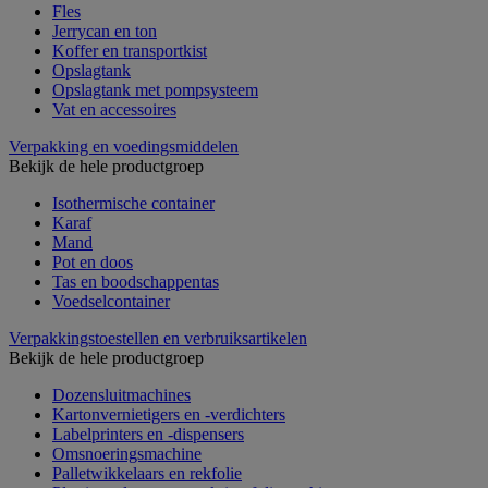
Fles
Jerrycan en ton
Koffer en transportkist
Opslagtank
Opslagtank met pompsysteem
Vat en accessoires
Verpakking en voedingsmiddelen
Bekijk de hele productgroep
Isothermische container
Karaf
Mand
Pot en doos
Tas en boodschappentas
Voedselcontainer
Verpakkingstoestellen en verbruiksartikelen
Bekijk de hele productgroep
Dozensluitmachines
Kartonvernietigers en -verdichters
Labelprinters en -dispensers
Omsnoeringsmachine
Palletwikkelaars en rekfolie