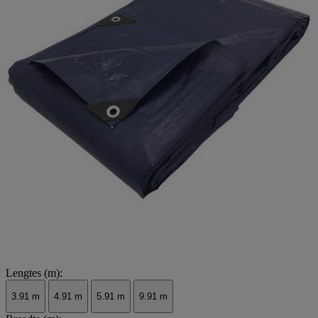
Lengtes (m):
3.91 m
4.91 m
5.91 m
9.91 m