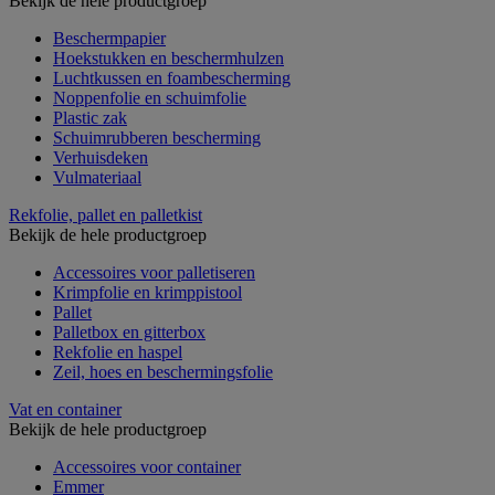
Bekijk de hele productgroep
Beschermpapier
Hoekstukken en beschermhulzen
Luchtkussen en foambescherming
Noppenfolie en schuimfolie
Plastic zak
Schuimrubberen bescherming
Verhuisdeken
Vulmateriaal
Rekfolie, pallet en palletkist
Bekijk de hele productgroep
Accessoires voor palletiseren
Krimpfolie en krimppistool
Pallet
Palletbox en gitterbox
Rekfolie en haspel
Zeil, hoes en beschermingsfolie
Vat en container
Bekijk de hele productgroep
Accessoires voor container
Emmer