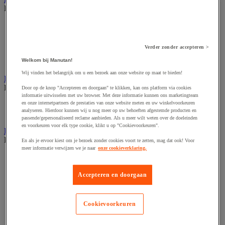
Bekijk de hele productgroep
Codeertang
Documentenhoes
Markeeretiketten en -pistool
Verder zonder accepteren >
Sjabloon
Verzendetiketten en dispensers
Welkom bij Manutan!
Wij vinden het belangrijk om u een bezoek aan onze website op maat te bieden!
Inpaktafel met afroller
Bekijk de hele productgroep
Door op de knop "Accepteren en doorgaan" te klikken, kan ons platform via cookies
informatie uitwisselen met uw browser. Met deze informatie kunnen ons marketingteam
en onze internetpartners de prestaties van onze website meten en uw winkelvoorkeuren
Inpaktafel
analyseren. Hierdoor kunnen wij u nog meer op uw behoeften afgestemde producten en
Snij-apparaat
passende/gepersonaliseerd reclame aanbieden. Als u meer wilt weten over de doeleinden
en voorkeuren voor elk type cookie, klikt u op "Cookievoorkeuren".
Lijmen, nieten en hechten
Bekijk de hele productgroep
En als je ervoor kiest om je bezoek zonder cookies voort te zetten, mag dat ook! Voor
meer informatie verwijzen we je naar
onze cookieverklaring.
Bedrukte tape
Inpakkende nietmachine
Lijmpistool
Accepteren en doorgaan
PVC tape
Specifiek tape
Tape
Cookievoorkeuren
Tapedispenser en tapesets
Touw