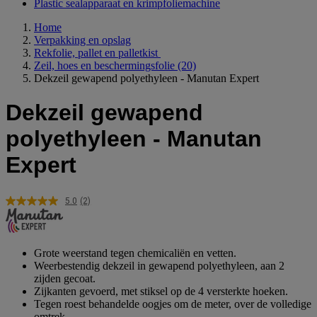
Plastic sealapparaat en krimpfoliemachine
Home
Verpakking en opslag
Rekfolie, pallet en palletkist
Zeil, hoes en beschermingsfolie
(20)
Dekzeil gewapend polyethyleen - Manutan Expert
Dekzeil gewapend
polyethyleen - Manutan
Expert
5.0
(2)
Lees
2
beoordelingen.
Dezelfde
paginalink.
Grote weerstand tegen chemicaliën en vetten.
Weerbestendig dekzeil in gewapend polyethyleen, aan 2
zijden gecoat.
Zijkanten gevoerd, met stiksel op de 4 versterkte hoeken.
Tegen roest behandelde oogjes om de meter, over de volledige
omtrek.