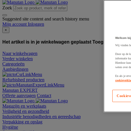
Zoek
Suggested site content and search history menu
Mijn account
Inloggen
×
Welkom bij
Het artikel is in je winkelwagen geplaatst
Toegevoegd aan
Wij vinden h
Naar winkelwagen
Door op de k
Verder winkelen
informatie ku
Hierdoor kun
Categorieën
weten over de
Aanbiedingen
En als je erv
Refurbished producten
cookieverkla
Manutan EXPERT
Offerte aanvragen
Contact
Cookiev
Magazijn en werkplaats
Veiligheid en gezondheid
Industriële benodigdheden en gereedschap
Verpakking en opslag
Hygiëne