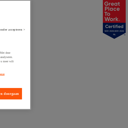
onder accepteren >
NOV 2025-NOV 2026
NL
 Met deze
analyseren.
 u meer wilt
onze
en doorgaan