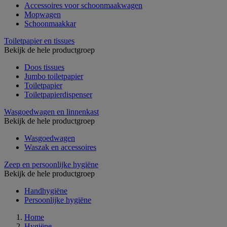
Accessoires voor schoonmaakwagen
Mopwagen
Schoonmaakkar
Toiletpapier en tissues
Bekijk de hele productgroep
Doos tissues
Jumbo toiletpapier
Toiletpapier
Toiletpapierdispenser
Wasgoedwagen en linnenkast
Bekijk de hele productgroep
Wasgoedwagen
Waszak en accessoires
Zeep en persoonlijke hygiëne
Bekijk de hele productgroep
Handhygiëne
Persoonlijke hygiëne
Home
Hygiëne