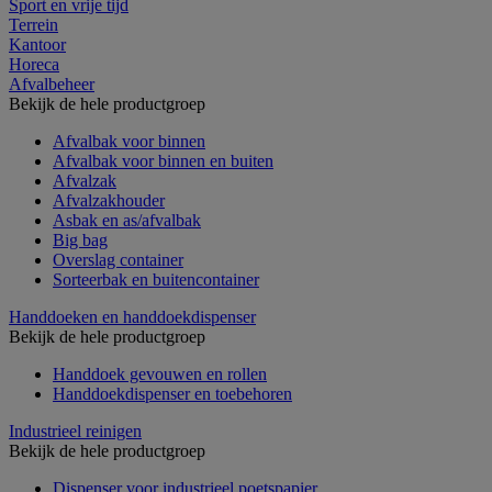
Sport en vrije tijd
Terrein
Kantoor
Horeca
Afvalbeheer
Bekijk de hele productgroep
Afvalbak voor binnen
Afvalbak voor binnen en buiten
Afvalzak
Afvalzakhouder
Asbak en as/afvalbak
Big bag
Overslag container
Sorteerbak en buitencontainer
Handdoeken en handdoekdispenser
Bekijk de hele productgroep
Handdoek gevouwen en rollen
Handdoekdispenser en toebehoren
Industrieel reinigen
Bekijk de hele productgroep
Dispenser voor industrieel poetspapier