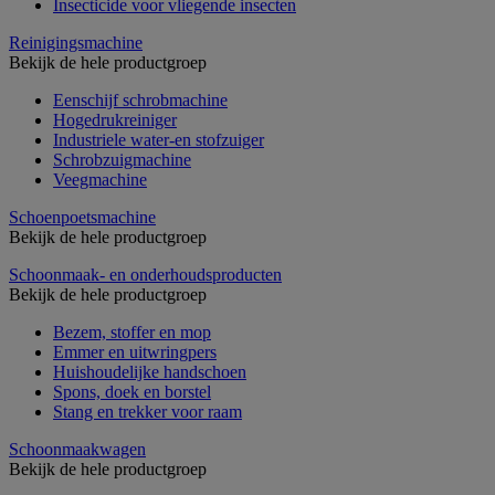
Insecticide voor vliegende insecten
Reinigingsmachine
Bekijk de hele productgroep
Eenschijf schrobmachine
Hogedrukreiniger
Industriele water-en stofzuiger
Schrobzuigmachine
Veegmachine
Schoenpoetsmachine
Bekijk de hele productgroep
Schoonmaak- en onderhoudsproducten
Bekijk de hele productgroep
Bezem, stoffer en mop
Emmer en uitwringpers
Huishoudelijke handschoen
Spons, doek en borstel
Stang en trekker voor raam
Schoonmaakwagen
Bekijk de hele productgroep