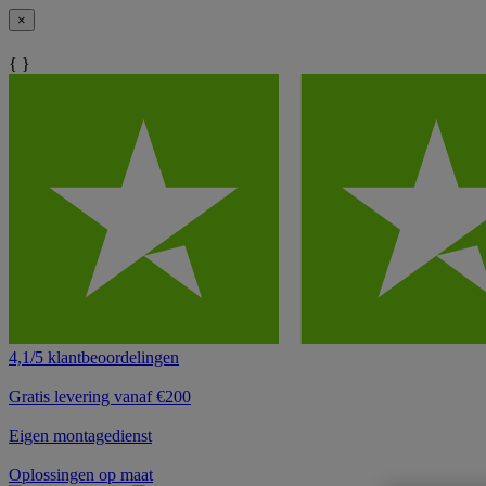
×
{ }
4,1/5 klantbeoordelingen
Gratis levering vanaf €200
Eigen montagedienst
Oplossingen op maat