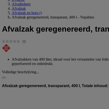
Afvalbeheer
Afvalzak
Afvalzak en hoes
()
Afvalzak geregenereerd, transparant, 400 l - Vepabins
Afvalzak geregenereerd, tran
(0)
Geen
scorewaarde.
Dezelfde
paginalink.
Afvalzakken van 400 liter, ideaal voor het verzamelen van fol
geperforeerd en onbedrukt.
Volledige beschrijving...
Afvalzak geregenereerd, transparant, 400 l, Totale inhoud