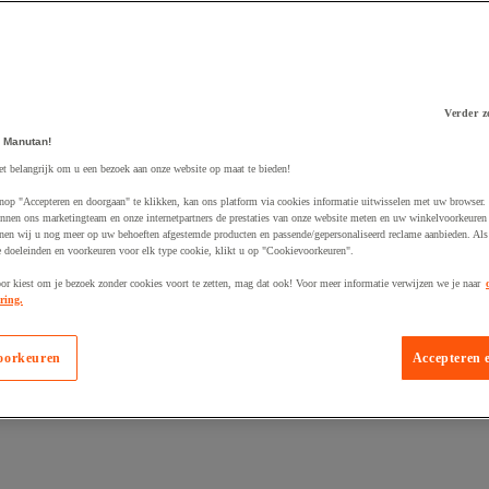
Verder z
 Manutan!
 winkelwagen
et belangrijk om u een bezoek aan onze website op maat te bieden!
nop "Accepteren en doorgaan" te klikken, kan ons platform via cookies informatie uitwisselen met uw browser.
nnen ons marketingteam en onze internetpartners de prestaties van onze website meten en uw winkelvoorkeuren 
nen wij u nog meer op uw behoeften afgestemde producten en passende/gepersonaliseerd reclame aanbieden. Als
 doeleinden en voorkeuren voor elk type cookie, klikt u op "Cookievoorkeuren".
oor kiest om je bezoek zonder cookies voort te zetten, mag dat ook! Voor meer informatie verwijzen we je naar
ring.
oorkeuren
Accepteren 