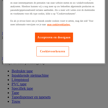
en onze internetpartners de prestaties van onze website meten en uw winkelvoorkeuren
analyseren. Hierdoor kunnen wij u nog meer op uw behoeften afgestemde producten en
Codeertang
passende/gepersonaliseerd reclame aanbieden. Als u meer wilt weten over de doeleinden
Documentenhoes
en voorkeuren voor elk type cookie, klikt u op "Cookievoorkeuren".
Markeeretiketten en -pistool
Sjabloon
En als je ervoor kiest om je bezoek zonder cookies voort te zetten, mag dat ook! Voor
Verzendetiketten en dispensers
meer informatie verwijzen we je naar
onze cookieverklaring.
Inpaktafel met afroller
Bekijk de hele productgroep
Accepteren en doorgaan
Inpaktafel
Snij-apparaat
Cookievoorkeuren
Lijmen, nieten en hechten
Bekijk de hele productgroep
Bedrukte tape
Inpakkende nietmachine
Lijmpistool
PVC tape
Specifiek tape
Tape
Tapedispenser en tapesets
Touw