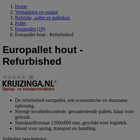
Home
Verpakking en opslag
Rekfolie, pallet en palletkist
Pallet
Houtpallet
(19)
Europallet hout - Refurbished
Europallet hout -
Refurbished
(0)
Geen
scorewaarde.
Dezelfde
paginalink.
De refurbished europallet, een economische en duurzame
oplossing.
Strenge kwaliteitscontrole: gecontroleerde pallets, klaar voor
gebruik.
Standaardformaat 1200x800 mm, geschikt voor logistiek.
Ideaal voor opslag, transport en handling.
Volledige beschrijving...