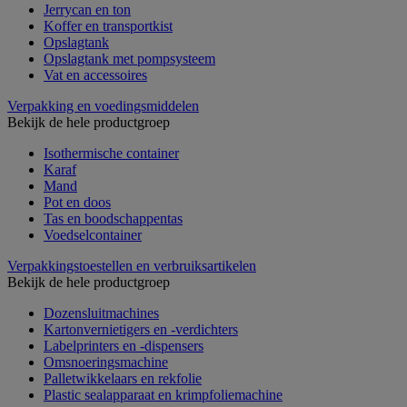
Jerrycan en ton
Koffer en transportkist
Opslagtank
Opslagtank met pompsysteem
Vat en accessoires
Verpakking en voedingsmiddelen
Bekijk de hele productgroep
Isothermische container
Karaf
Mand
Pot en doos
Tas en boodschappentas
Voedselcontainer
Verpakkingstoestellen en verbruiksartikelen
Bekijk de hele productgroep
Dozensluitmachines
Kartonvernietigers en -verdichters
Labelprinters en -dispensers
Omsnoeringsmachine
Palletwikkelaars en rekfolie
Plastic sealapparaat en krimpfoliemachine