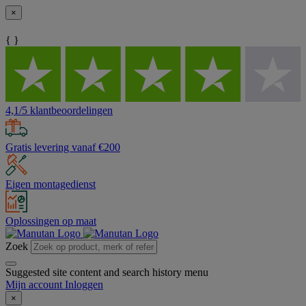
×
{ }
4,1/5 klantbeoordelingen
Gratis levering vanaf €200
Eigen montagedienst
Oplossingen op maat
Zoek
Suggested site content and search history menu
Mijn account
Inloggen
×