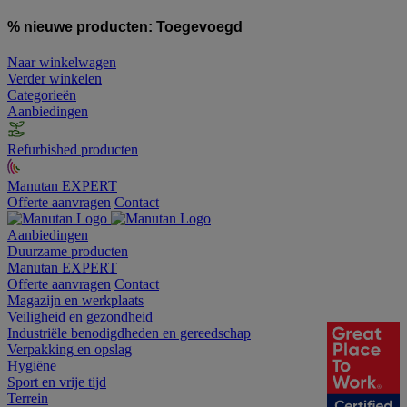
% nieuwe producten:
Toegevoegd
Naar winkelwagen
Verder winkelen
Categorieën
Aanbiedingen
Refurbished producten
Manutan EXPERT
Offerte aanvragen
Contact
Aanbiedingen
Duurzame producten
Manutan EXPERT
Offerte aanvragen
Contact
Magazijn en werkplaats
Veiligheid en gezondheid
Industriële benodigdheden en gereedschap
Verpakking en opslag
Hygiëne
Sport en vrije tijd
Terrein