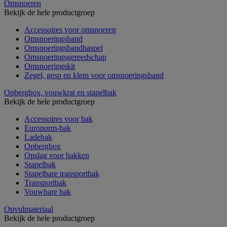
Omsnoeren
Bekijk de hele productgroep
Accessoires voor omsnoeren
Omsnoeringsband
Omsnoeringsbandhaspel
Omsnoeringsgereedschap
Omsnoeringskit
Zegel, gesp en klem voor omsnoeringsband
Opbergbox, vouwkrat en stapelbak
Bekijk de hele productgroep
Accessoires voor bak
Euronorm-bak
Ladebak
Opbergbox
Opslag voor bakken
Stapelbak
Stapelbare transportbak
Transportbak
Vouwbare bak
Opvulmateriaal
Bekijk de hele productgroep