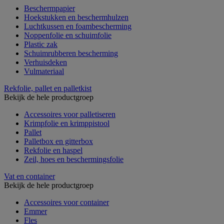
Beschermpapier
Hoekstukken en beschermhulzen
Luchtkussen en foambescherming
Noppenfolie en schuimfolie
Plastic zak
Schuimrubberen bescherming
Verhuisdeken
Vulmateriaal
Rekfolie, pallet en palletkist
Bekijk de hele productgroep
Accessoires voor palletiseren
Krimpfolie en krimppistool
Pallet
Palletbox en gitterbox
Rekfolie en haspel
Zeil, hoes en beschermingsfolie
Vat en container
Bekijk de hele productgroep
Accessoires voor container
Emmer
Fles