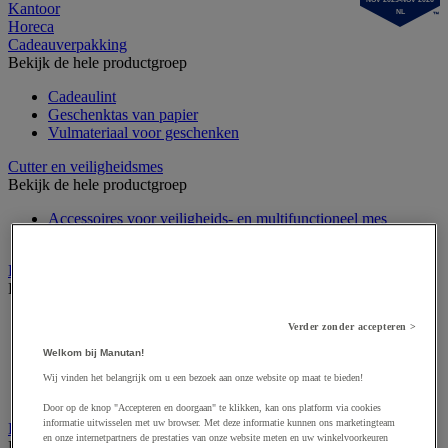
Kantoor
NL
Horeca
Cadeauverpakking
Bekijk de hele productgroep
Cadeaulint
Geschenktas van papier
Vulmateriaal voor geschenken
Cutter en veiligheidsmes
Bekijk de hele productgroep
Accessoires voor veiligheids- en multifunctioneel mes
Veiligheidsmes & multifunctioneel mes
Dozen, enveloppen en postpakketten
Bekijk de hele productgroep
Envelop en verzendhoes
Verder zonder accepteren >
Golfsdoos
Welkom bij Manutan!
Houten kist
Kartonnen palletdozen
Wij vinden het belangrijk om u een bezoek aan onze website op maat te bieden!
Verzenddoos en -koker
Door op de knop "Accepteren en doorgaan" te klikken, kan ons platform via cookies
informatie uitwisselen met uw browser. Met deze informatie kunnen ons marketingteam
Etiketten en markering
en onze internetpartners de prestaties van onze website meten en uw winkelvoorkeuren
Bekijk de hele productgroep