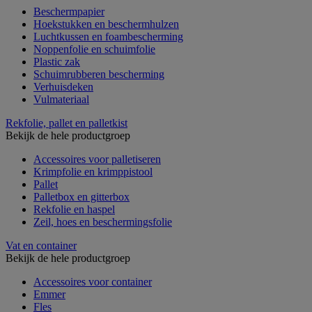
Beschermpapier
Hoekstukken en beschermhulzen
Luchtkussen en foambescherming
Noppenfolie en schuimfolie
Plastic zak
Schuimrubberen bescherming
Verhuisdeken
Vulmateriaal
Rekfolie, pallet en palletkist
Bekijk de hele productgroep
Accessoires voor palletiseren
Krimpfolie en krimppistool
Pallet
Palletbox en gitterbox
Rekfolie en haspel
Zeil, hoes en beschermingsfolie
Vat en container
Bekijk de hele productgroep
Accessoires voor container
Emmer
Fles