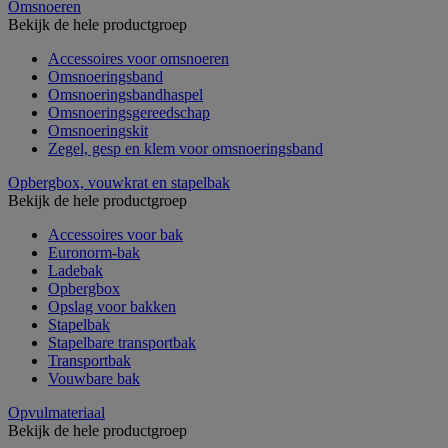
Omsnoeren
Bekijk de hele productgroep
Accessoires voor omsnoeren
Omsnoeringsband
Omsnoeringsbandhaspel
Omsnoeringsgereedschap
Omsnoeringskit
Zegel, gesp en klem voor omsnoeringsband
Opbergbox, vouwkrat en stapelbak
Bekijk de hele productgroep
Accessoires voor bak
Euronorm-bak
Ladebak
Opbergbox
Opslag voor bakken
Stapelbak
Stapelbare transportbak
Transportbak
Vouwbare bak
Opvulmateriaal
Bekijk de hele productgroep