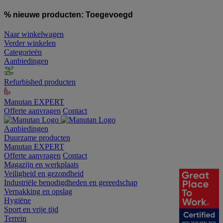
% nieuwe producten:
Toegevoegd
Naar winkelwagen
Verder winkelen
Categorieën
Aanbiedingen
Refurbished producten
Manutan EXPERT
Offerte aanvragen
Contact
Aanbiedingen
Duurzame producten
Manutan EXPERT
Offerte aanvragen
Contact
Magazijn en werkplaats
Veiligheid en gezondheid
Industriële benodigdheden en gereedschap
Verpakking en opslag
Hygiëne
Sport en vrije tijd
Terrein
NOV 2025-NOV 2026