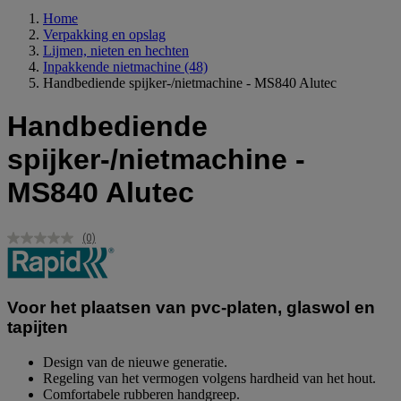
Home
Verpakking en opslag
Lijmen, nieten en hechten
Inpakkende nietmachine
(48)
Handbediende spijker-/nietmachine - MS840 Alutec
Handbediende
spijker-/nietmachine -
MS840 Alutec
(0)
Geen
scorewaarde.
Dezelfde
paginalink.
Voor het plaatsen van pvc-platen, glaswol en
tapijten
Design van de nieuwe generatie.
Regeling van het vermogen volgens hardheid van het hout.
Comfortabele rubberen handgreep.