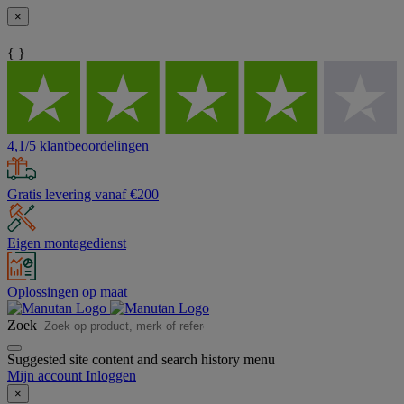
×
{ }
4,1/5 klantbeoordelingen
Gratis levering vanaf €200
Eigen montagedienst
Oplossingen op maat
Zoek
Suggested site content and search history menu
Mijn account
Inloggen
×