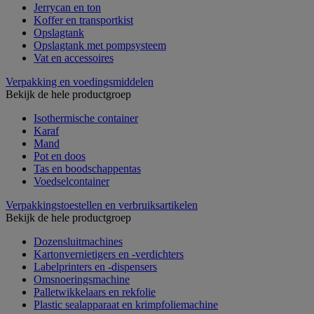
Jerrycan en ton
Koffer en transportkist
Opslagtank
Opslagtank met pompsysteem
Vat en accessoires
Verpakking en voedingsmiddelen
Bekijk de hele productgroep
Isothermische container
Karaf
Mand
Pot en doos
Tas en boodschappentas
Voedselcontainer
Verpakkingstoestellen en verbruiksartikelen
Bekijk de hele productgroep
Dozensluitmachines
Kartonvernietigers en -verdichters
Labelprinters en -dispensers
Omsnoeringsmachine
Palletwikkelaars en rekfolie
Plastic sealapparaat en krimpfoliemachine