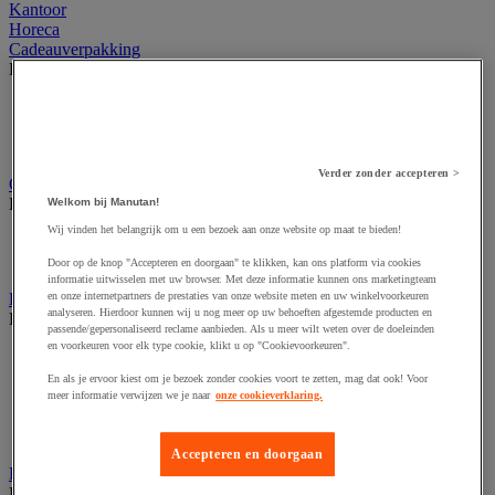
Kantoor
Horeca
Cadeauverpakking
Bekijk de hele productgroep
Cadeaulint
Geschenktas van papier
Vulmateriaal voor geschenken
Verder zonder accepteren >
Cutter en veiligheidsmes
Bekijk de hele productgroep
Welkom bij Manutan!
Wij vinden het belangrijk om u een bezoek aan onze website op maat te bieden!
Accessoires voor veiligheids- en multifunctioneel mes
Veiligheidsmes & multifunctioneel mes
Door op de knop "Accepteren en doorgaan" te klikken, kan ons platform via cookies
informatie uitwisselen met uw browser. Met deze informatie kunnen ons marketingteam
Dozen, enveloppen en postpakketten
en onze internetpartners de prestaties van onze website meten en uw winkelvoorkeuren
analyseren. Hierdoor kunnen wij u nog meer op uw behoeften afgestemde producten en
Bekijk de hele productgroep
passende/gepersonaliseerd reclame aanbieden. Als u meer wilt weten over de doeleinden
en voorkeuren voor elk type cookie, klikt u op "Cookievoorkeuren".
Envelop en verzendhoes
Golfsdoos
En als je ervoor kiest om je bezoek zonder cookies voort te zetten, mag dat ook! Voor
Houten kist
meer informatie verwijzen we je naar
onze cookieverklaring.
Kartonnen palletdozen
Verzenddoos en -koker
Accepteren en doorgaan
Etiketten en markering
Bekijk de hele productgroep