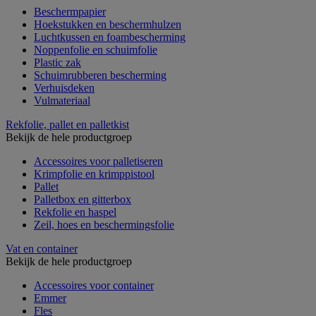
Beschermpapier
Hoekstukken en beschermhulzen
Luchtkussen en foambescherming
Noppenfolie en schuimfolie
Plastic zak
Schuimrubberen bescherming
Verhuisdeken
Vulmateriaal
Rekfolie, pallet en palletkist
Bekijk de hele productgroep
Accessoires voor palletiseren
Krimpfolie en krimppistool
Pallet
Palletbox en gitterbox
Rekfolie en haspel
Zeil, hoes en beschermingsfolie
Vat en container
Bekijk de hele productgroep
Accessoires voor container
Emmer
Fles