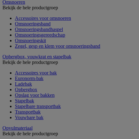
Omsnoeren
Bekijk de hele productgroep
Accessoires voor omsnoeren
Omsnoeringsband
Omsnoeringsbandhaspel
Omsnoeringsgereedschap
Omsnoeringskit
Zegel, gesp en klem voor omsnoeringsband
Opbergbox, vouwkrat en stapelbak
Bekijk de hele productgroep
Accessoires voor bak
Euronorm-bak
Ladebak
Opbergbox
Opslag voor bakken
Stapelbak
Stapelbare transportbak
Transportbak
Vouwbare bak
Opvulmateriaal
Bekijk de hele productgroep