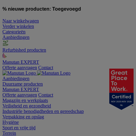
% nieuwe producten:
Toegevoegd
Naar winkelwagen
Verder winkelen
Categorieën
Aanbiedingen
Refurbished producten
Manutan EXPERT
Offerte aanvragen
Contact
Aanbiedingen
Duurzame producten
Manutan EXPERT
Offerte aanvragen
Contact
Magazijn en werkplaats
NOV 2025-NOV 2026
Veiligheid en gezondheid
NL
Industriële benodigdheden en gereedschap
Verpakking en opslag
Hygiëne
Sport en vrije tijd
Terrein