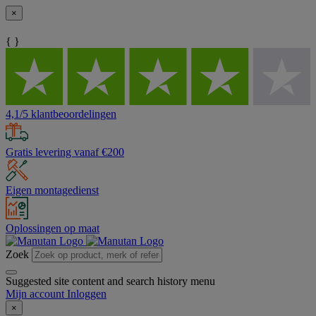
×
{ }
4,1/5 klantbeoordelingen
Gratis levering vanaf €200
Eigen montagedienst
Oplossingen op maat
Zoek
Suggested site content and search history menu
Mijn account
Inloggen
×