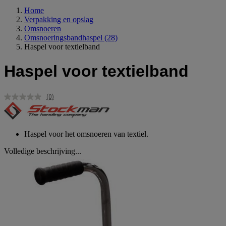
Home
Verpakking en opslag
Omsnoeren
Omsnoeringsbandhaspel
(28)
Haspel voor textielband
Haspel voor textielband
(0)
Geen
scorewaarde.
Dezelfde
paginalink.
Haspel voor het omsnoeren van textiel.
Volledige beschrijving...