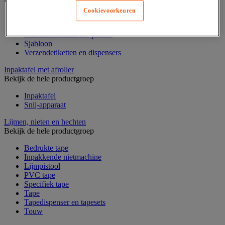
Cookievoorkeuren
Codeertang
Documentenhoes
Markeeretiketten en -pistool
Sjabloon
Verzendetiketten en dispensers
Inpaktafel met afroller
Bekijk de hele productgroep
Inpaktafel
Snij-apparaat
Lijmen, nieten en hechten
Bekijk de hele productgroep
Bedrukte tape
Inpakkende nietmachine
Lijmpistool
PVC tape
Specifiek tape
Tape
Tapedispenser en tapesets
Touw