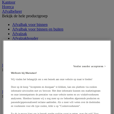
Kantoor
Horeca
Afvalbeheer
Bekijk de hele productgroep
Afvalbak voor binnen
Afvalbak voor binnen en buiten
Afvalzak
Afvalzakhouder
Asbak en as/afvalbak
Big bag
Overslag container
Sorteerbak en buitencontainer
Handdoeken en handdoekdispenser
Verder zonder accepteren >
Bekijk de hele productgroep
Welkom bij Manutan!
Handdoek gevouwen en rollen
Wij vinden het belangrijk om u een bezoek aan onze website op maat te bieden!
Handdoekdispenser en toebehoren
Door op de knop "Accepteren en doorgaan" te klikken, kan ons platform via cookies
informatie uitwisselen met uw browser. Met deze informatie kunnen ons marketingteam
Industrieel reinigen
en onze internetpartners de prestaties van onze website meten en uw winkelvoorkeuren
Bekijk de hele productgroep
analyseren. Hierdoor kunnen wij u nog meer op uw behoeften afgestemde producten en
passende/gepersonaliseerd reclame aanbieden. Als u meer wilt weten over de doeleinden
Dispenser voor industrieel poetspapier
en voorkeuren voor elk type cookie, klikt u op "Cookievoorkeuren".
Industriële poetsrollen
En als je ervoor kiest om je bezoek zonder cookies voort te zetten, mag dat ook! Voor