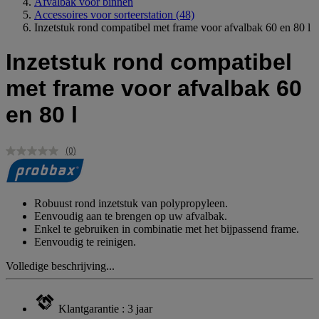
Afvalbak voor binnen
Accessoires voor sorteerstation
(48)
Inzetstuk rond compatibel met frame voor afvalbak 60 en 80 l
Inzetstuk rond compatibel
met frame voor afvalbak 60
en 80 l
(0)
Geen
scorewaarde.
Dezelfde
paginalink.
Robuust rond inzetstuk van polypropyleen.
Eenvoudig aan te brengen op uw afvalbak.
Enkel te gebruiken in combinatie met het bijpassend frame.
Eenvoudig te reinigen.
Volledige beschrijving...
Klantgarantie : 3 jaar