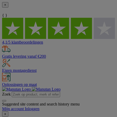
×
{ }
4,1/5 klantbeoordelingen
Gratis levering vanaf €200
Eigen montagedienst
Oplossingen op maat
Zoek
Suggested site content and search history menu
Mijn account
Inloggen
×