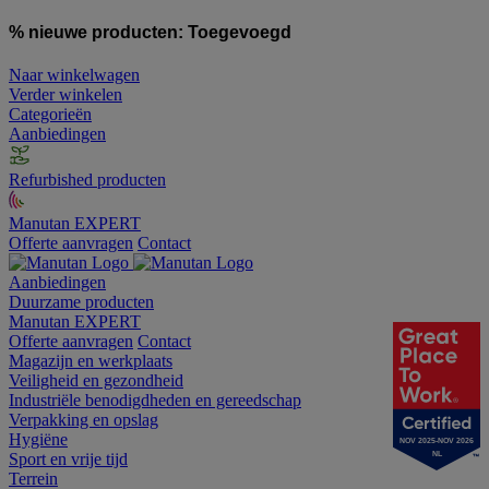
% nieuwe producten:
Toegevoegd
Naar winkelwagen
Verder winkelen
Categorieën
Aanbiedingen
Refurbished producten
Manutan EXPERT
Offerte aanvragen
Contact
Aanbiedingen
Duurzame producten
Manutan EXPERT
Offerte aanvragen
Contact
Magazijn en werkplaats
Veiligheid en gezondheid
Industriële benodigdheden en gereedschap
Verpakking en opslag
Hygiëne
NOV 2025-NOV 2026
Sport en vrije tijd
NL
Terrein