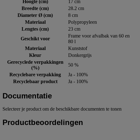
Hoogte (cm)
17 cm
Breedte (cm)
28.2 cm
Diameter Ø (cm)
8 cm
Materiaal
Polypropyleen
Lengtes (cm)
23 cm
Frame voor afvalbak van 60 en
Geschikt voor
80 l
Materiaal
Kunststof
Kleur
Donkergrijs
Gerecyclede verpakkingen
50 %
(%)
Recyclebare verpakking
Ja - 100%
Recyclebaar product
Ja - 100%
Documentatie
Selecteer je product om de beschikbare documenten te tonen
Productbeoordelingen