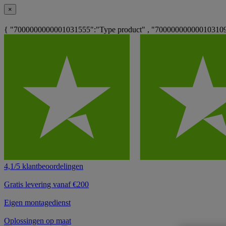
×
{ "7000000000001031555":"Type product" , "7000000000001031093"
4,1/5 klantbeoordelingen
Gratis levering vanaf €200
Eigen montagedienst
Oplossingen op maat