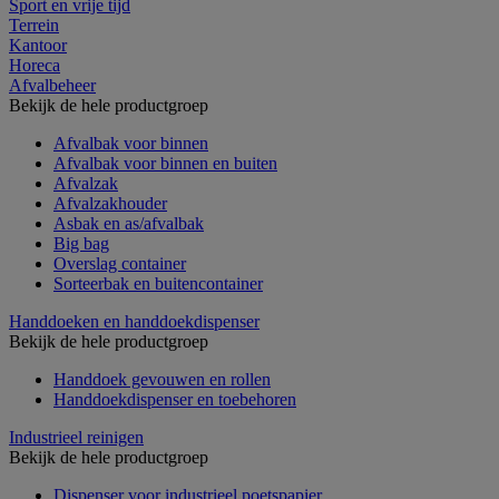
Sport en vrije tijd
Terrein
Kantoor
Horeca
Afvalbeheer
Bekijk de hele productgroep
Afvalbak voor binnen
Afvalbak voor binnen en buiten
Afvalzak
Afvalzakhouder
Asbak en as/afvalbak
Big bag
Overslag container
Sorteerbak en buitencontainer
Handdoeken en handdoekdispenser
Bekijk de hele productgroep
Handdoek gevouwen en rollen
Handdoekdispenser en toebehoren
Industrieel reinigen
Bekijk de hele productgroep
Dispenser voor industrieel poetspapier