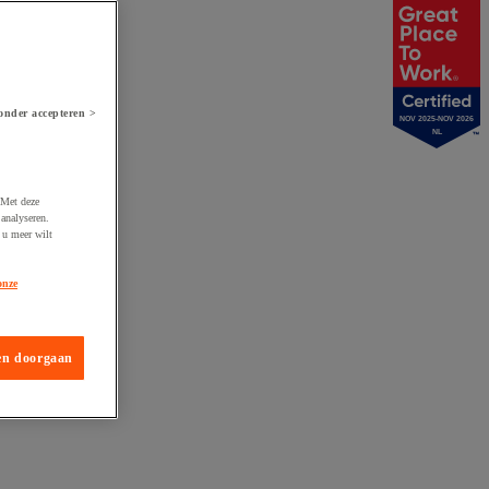
onder accepteren >
NOV 2025-NOV 2026
NL
 Met deze
analyseren.
 u meer wilt
onze
en doorgaan