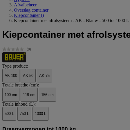
Afvalbeheer
Overslag container
Kiepcontainer
()
Kiepcontainer met afrolsysteem - AK - Blauw - 500 tot 1000 L
Kiepcontainer met afrolsyste
(0)
Geen
scorewaarde.
Dezelfde
paginalink.
Type product:
AK 100
AK 50
AK 75
Totale breedte (cm):
100 cm
119 cm
156 cm
Totale inhoud (L):
500 L
750 L
1000 L
Draagvermogen tot 1000 kg