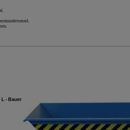
l.
.
estuurdersstoel.
pen.
 L - Bauer