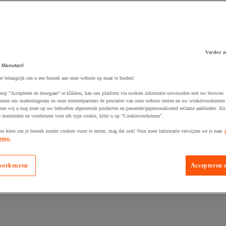
Verder z
 Manutan!
 winkelwagen
et belangrijk om u een bezoek aan onze website op maat te bieden!
nop "Accepteren en doorgaan" te klikken, kan ons platform via cookies informatie uitwisselen met uw browser.
nnen ons marketingteam en onze internetpartners de prestaties van onze website meten en uw winkelvoorkeuren 
nen wij u nog meer op uw behoeften afgestemde producten en passende/gepersonaliseerd reclame aanbieden. Als
 doeleinden en voorkeuren voor elk type cookie, klikt u op "Cookievoorkeuren".
oor kiest om je bezoek zonder cookies voort te zetten, mag dat ook! Voor meer informatie verwijzen we je naar
ring.
oorkeuren
Accepteren 