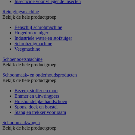
Insecticide voor vliegende insecten
Reinigingsmachine
Bekijk de hele productgroep
Eenschijf schrobmachine
Hogedrukreiniger
Industriele water-en stofzuiger
Schrobzuigmachine
Veegmachine
Schoenpoetsmachine
Bekijk de hele productgroep
Schoonmaak- en onderhoudsproducten
Bekijk de hele productgroep
Bezem, stoffer en mop
Emmer en uitwringpers
Huishoudelijke handschoen
Spons, doek en borstel
Stang en trekker voor raam
Schoonmaakwagen
Bekijk de hele productgroep