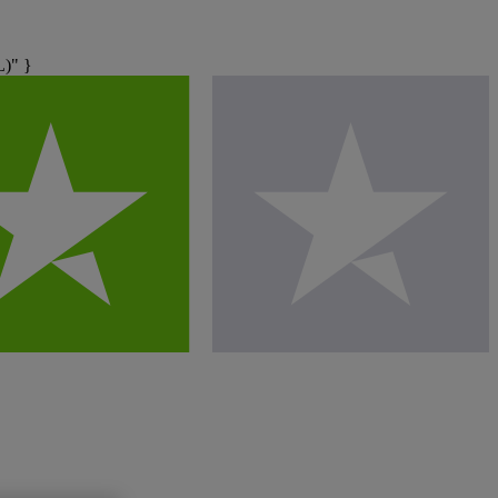
L)" }