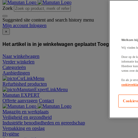
Zoek
Suggested site content and search history menu
Mijn account
Inloggen
×
Welkom bij
Het artikel is in je winkelwagen geplaatst
Toegevoegd aan
Wij vinden h
Naar winkelwagen
Door op de k
Verder winkelen
informatie ku
Hierdoor kun
Categorieën
weten over de
Aanbiedingen
En als je erv
Refurbished producten
cookieverkla
Manutan EXPERT
Offerte aanvragen
Contact
Cookiev
Magazijn en werkplaats
Veiligheid en gezondheid
Industriële benodigdheden en gereedschap
Verpakking en opslag
Hygiëne