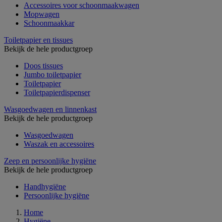
Accessoires voor schoonmaakwagen
Mopwagen
Schoonmaakkar
Toiletpapier en tissues
Bekijk de hele productgroep
Doos tissues
Jumbo toiletpapier
Toiletpapier
Toiletpapierdispenser
Wasgoedwagen en linnenkast
Bekijk de hele productgroep
Wasgoedwagen
Waszak en accessoires
Zeep en persoonlijke hygiëne
Bekijk de hele productgroep
Handhygiëne
Persoonlijke hygiëne
Home
Hygiëne