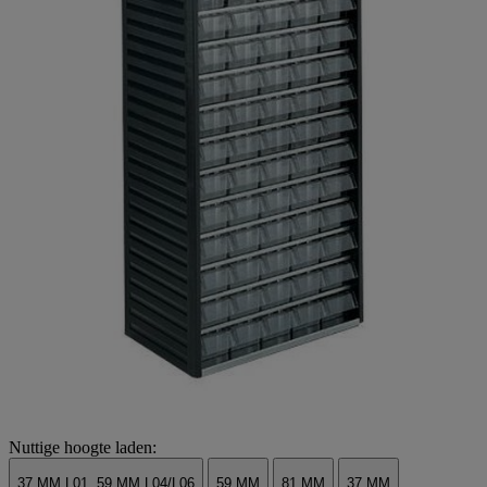
Nuttige hoogte laden:
37 MM L01, 59 MM L04/L06
59 MM
81 MM
37 MM