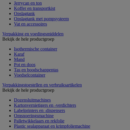
Jerrycan en ton
Koffer en transportkist
Opslagtank
Opslagtank met pompsysteem
Vat en accessoires
Verpakking en voedingsmiddelen
Bekijk de hele productgroep
Isothermische container
Karaf
Mand
Pot en doos
Tas en boodschappentas
Voedselcontainer
Verpakkingstoestellen en verbruiksartikelen
Bekijk de hele productgroep
Dozensluitmachines
Kartonvernietigers en -verdichters
Labelprinters en -dispensers
Omsnoeringsmachine
Palletwikkelaars en rekfolie
Plastic sealapparaat en krimpfoliemachine