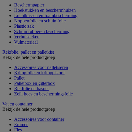
Beschermpapier
Hoekstukken en beschermhulzen
Luchtkussen en foambescherming
Noppenfolie en schuimfolie
Plastic zak
Schuimrubberen bescherming
Verhuisdeken
Vulmateriaal
Rekfolie, pallet en palletkist
Bekijk de hele productgroep
Accessoires voor palletiseren
Krimpfolie en krimppistool
Pallet
Palletbox en gitterbox
Rekfolie en haspel
Zeil, hoes en beschermingsfolie
Vat en container
Bekijk de hele productgroep
Accessoires voor container
Emmer
Fles