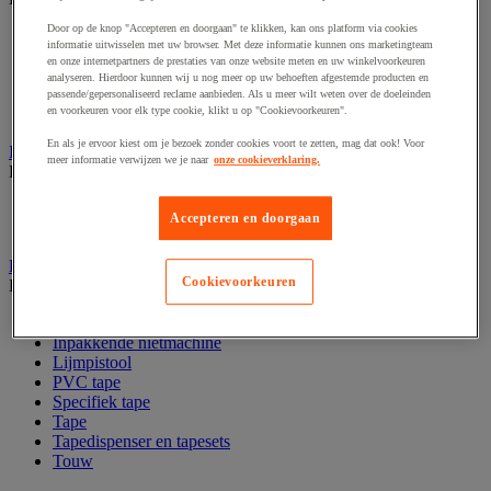
Door op de knop "Accepteren en doorgaan" te klikken, kan ons platform via cookies
Codeertang
informatie uitwisselen met uw browser. Met deze informatie kunnen ons marketingteam
Documentenhoes
en onze internetpartners de prestaties van onze website meten en uw winkelvoorkeuren
Markeeretiketten en -pistool
analyseren. Hierdoor kunnen wij u nog meer op uw behoeften afgestemde producten en
Sjabloon
passende/gepersonaliseerd reclame aanbieden. Als u meer wilt weten over de doeleinden
en voorkeuren voor elk type cookie, klikt u op "Cookievoorkeuren".
Verzendetiketten en dispensers
En als je ervoor kiest om je bezoek zonder cookies voort te zetten, mag dat ook! Voor
Inpaktafel met afroller
meer informatie verwijzen we je naar
onze cookieverklaring.
Bekijk de hele productgroep
Inpaktafel
Accepteren en doorgaan
Snij-apparaat
Lijmen, nieten en hechten
Cookievoorkeuren
Bekijk de hele productgroep
Bedrukte tape
Inpakkende nietmachine
Lijmpistool
PVC tape
Specifiek tape
Tape
Tapedispenser en tapesets
Touw