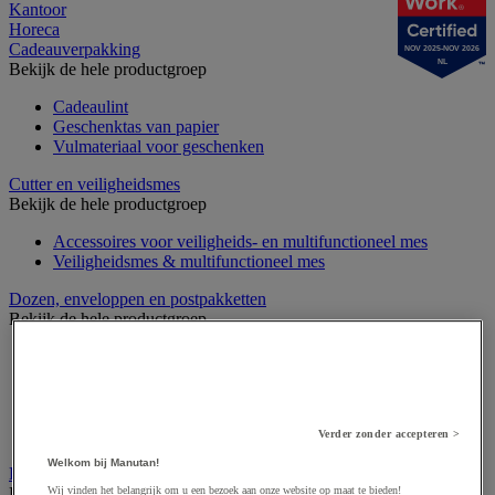
Kantoor
Horeca
Cadeauverpakking
NOV 2025-NOV 2026
NL
Bekijk de hele productgroep
Cadeaulint
Geschenktas van papier
Vulmateriaal voor geschenken
Cutter en veiligheidsmes
Bekijk de hele productgroep
Accessoires voor veiligheids- en multifunctioneel mes
Veiligheidsmes & multifunctioneel mes
Dozen, enveloppen en postpakketten
Bekijk de hele productgroep
Envelop en verzendhoes
Golfsdoos
Houten kist
Kartonnen palletdozen
Verzenddoos en -koker
Verder zonder accepteren >
Welkom bij Manutan!
Etiketten en markering
Bekijk de hele productgroep
Wij vinden het belangrijk om u een bezoek aan onze website op maat te bieden!