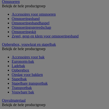
Omsnoeren
Bekijk de hele productgroep
Accessoires voor omsnoeren
Omsnoeringsband
Omsnoeringsbandhaspel
Omsnoeringsgereedschap
Omsnoeringskit
Zegel, gesp en klem voor omsnoeringsband
Opbergbox, vouwkrat en stapelbak
Bekijk de hele productgroep
Accessoires voor bak
Euronorm-bak
Ladebak
Opbergbox
Opslag voor bakken
Stapelbak
Stapelbare transportbak
Transportbak
Vouwbare bak
Opvulmateriaal
Bekijk de hele productgroep