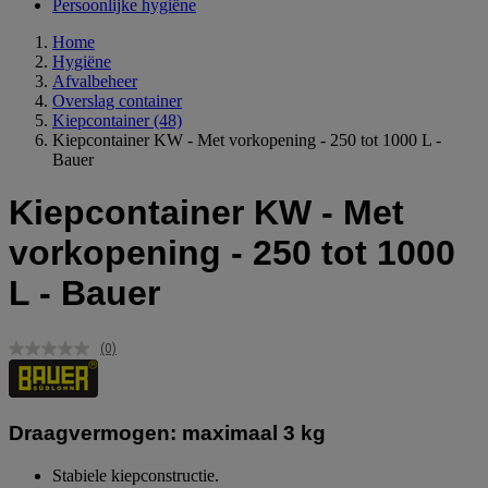
Persoonlijke hygiëne
Home
Hygiëne
Afvalbeheer
Overslag container
Kiepcontainer
(48)
Kiepcontainer KW - Met vorkopening - 250 tot 1000 L -
Bauer
Kiepcontainer KW - Met
vorkopening - 250 tot 1000
L - Bauer
(0)
Geen
scorewaarde.
Dezelfde
paginalink.
Draagvermogen: maximaal 3 kg
Stabiele kiepconstructie.