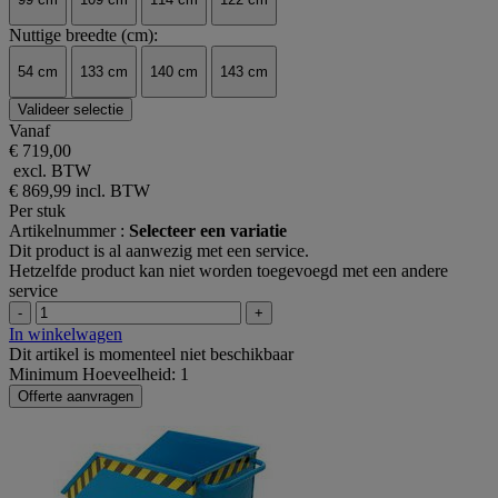
Nuttige breedte (cm):
54 cm
133 cm
140 cm
143 cm
Valideer selectie
Vanaf
€ 719,00
excl. BTW
€ 869,99
incl. BTW
Per stuk
Artikelnummer :
Selecteer een variatie
Dit product is al aanwezig met een service.
Hetzelfde product kan niet worden toegevoegd met een andere
service
-
+
In winkelwagen
Dit artikel is momenteel niet beschikbaar
Minimum Hoeveelheid: 1
Offerte aanvragen