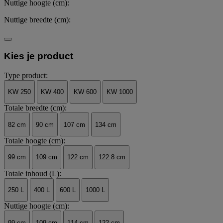
Nuttige hoogte (cm):
Nuttige breedte (cm):
Kies je product
Type product:
KW 250
KW 400
KW 600
KW 1000
Totale breedte (cm):
82 cm
90 cm
107 cm
134 cm
Totale hoogte (cm):
99 cm
109 cm
122 cm
122.8 cm
Totale inhoud (L):
250 L
400 L
600 L
1000 L
Nuttige hoogte (cm):
99 cm
109 cm
114 cm
122 cm