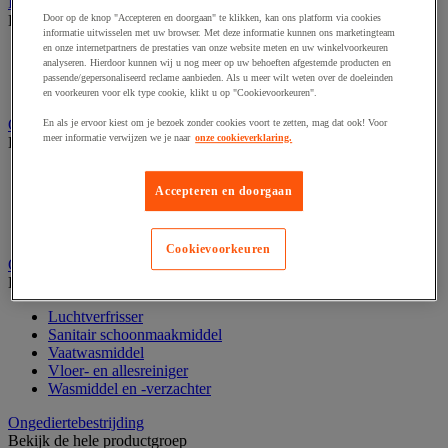
Industrieel reinigen
Door op de knop "Accepteren en doorgaan" te klikken, kan ons platform via cookies
Bekijk de hele productgroep
informatie uitwisselen met uw browser. Met deze informatie kunnen ons marketingteam
en onze internetpartners de prestaties van onze website meten en uw winkelvoorkeuren
Dispenser voor industrieel poetspapier
analyseren. Hierdoor kunnen wij u nog meer op uw behoeften afgestemde producten en
Industriële poetsrollen
passende/gepersonaliseerd reclame aanbieden. Als u meer wilt weten over de doeleinden
Nonwoven en textiel doeken
en voorkeuren voor elk type cookie, klikt u op "Cookievoorkeuren".
Onderdelen voor sanitair, douche en badkamer
En als je ervoor kiest om je bezoek zonder cookies voort te zetten, mag dat ook! Voor
meer informatie verwijzen we je naar
onze cookieverklaring.
Bekijk de hele productgroep
Douche apparatuur
Accepteren en doorgaan
Onderdelen voor badkamer
Sanitaire scheidingswand en cabine
Sanitaire uitrusting
Cookievoorkeuren
Onderhoudsproduct
Bekijk de hele productgroep
Luchtverfrisser
Sanitair schoonmaakmiddel
Vaatwasmiddel
Vloer- en allesreiniger
Wasmiddel en -verzachter
Ongediertebestrijding
Bekijk de hele productgroep