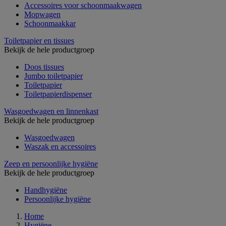
Accessoires voor schoonmaakwagen
Mopwagen
Schoonmaakkar
Toiletpapier en tissues
Bekijk de hele productgroep
Doos tissues
Jumbo toiletpapier
Toiletpapier
Toiletpapierdispenser
Wasgoedwagen en linnenkast
Bekijk de hele productgroep
Wasgoedwagen
Waszak en accessoires
Zeep en persoonlijke hygiëne
Bekijk de hele productgroep
Handhygiëne
Persoonlijke hygiëne
Home
Hygiëne