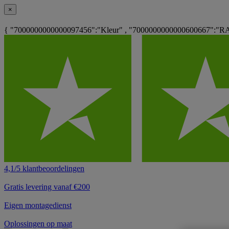
×
{ "7000000000000097456":"Kleur" , "7000000000000600667":"R
4,1/5 klantbeoordelingen
Gratis levering vanaf €200
Eigen montagedienst
Oplossingen op maat