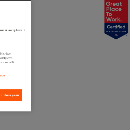
onder accepteren >
NOV 2025-NOV 2026
NL
 Met deze
analyseren.
 u meer wilt
onze
en doorgaan