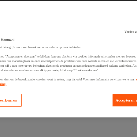
Verder z
 Manutan!
 winkelwagen
et belangrijk om u een bezoek aan onze website op maat te bieden!
nop "Accepteren en doorgaan" te klikken, kan ons platform via cookies informatie uitwisselen met uw browser.
nnen ons marketingteam en onze internetpartners de prestaties van onze website meten en uw winkelvoorkeuren 
nen wij u nog meer op uw behoeften afgestemde producten en passende/gepersonaliseerd reclame aanbieden. Als
 doeleinden en voorkeuren voor elk type cookie, klikt u op "Cookievoorkeuren".
oor kiest om je bezoek zonder cookies voort te zetten, mag dat ook! Voor meer informatie verwijzen we je naar
ring.
oorkeuren
Accepteren 