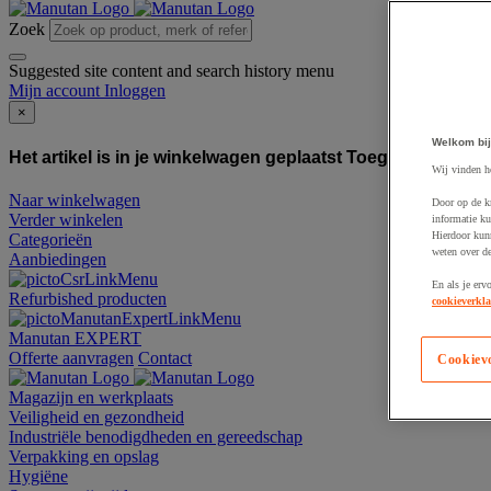
Zoek
Suggested site content and search history menu
Mijn account
Inloggen
×
Welkom bij
Het artikel is in je winkelwagen geplaatst
Toegevoegd aan
Wij vinden h
Naar winkelwagen
Door op de k
Verder winkelen
informatie ku
Hierdoor kun
Categorieën
weten over de
Aanbiedingen
En als je erv
Refurbished producten
cookieverkla
Manutan EXPERT
Offerte aanvragen
Contact
Cookiev
Magazijn en werkplaats
Veiligheid en gezondheid
Industriële benodigdheden en gereedschap
Verpakking en opslag
Hygiëne