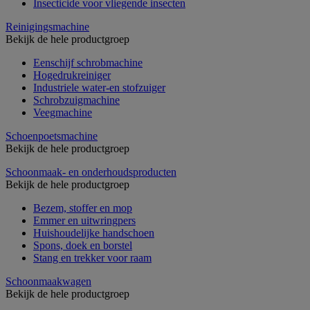
Insecticide voor vliegende insecten
Reinigingsmachine
Bekijk de hele productgroep
Eenschijf schrobmachine
Hogedrukreiniger
Industriele water-en stofzuiger
Schrobzuigmachine
Veegmachine
Schoenpoetsmachine
Bekijk de hele productgroep
Schoonmaak- en onderhoudsproducten
Bekijk de hele productgroep
Bezem, stoffer en mop
Emmer en uitwringpers
Huishoudelijke handschoen
Spons, doek en borstel
Stang en trekker voor raam
Schoonmaakwagen
Bekijk de hele productgroep