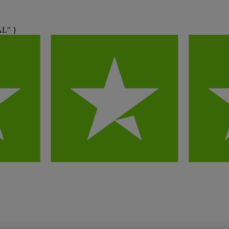
AL" }