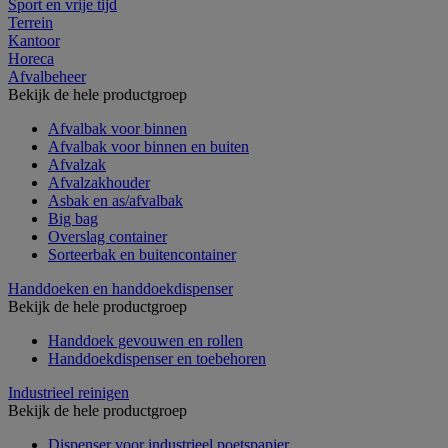
Sport en vrije tijd
Terrein
Kantoor
Horeca
Afvalbeheer
Bekijk de hele productgroep
Afvalbak voor binnen
Afvalbak voor binnen en buiten
Afvalzak
Afvalzakhouder
Asbak en as/afvalbak
Big bag
Overslag container
Sorteerbak en buitencontainer
Handdoeken en handdoekdispenser
Bekijk de hele productgroep
Handdoek gevouwen en rollen
Handdoekdispenser en toebehoren
Industrieel reinigen
Bekijk de hele productgroep
Dispenser voor industrieel poetspapier