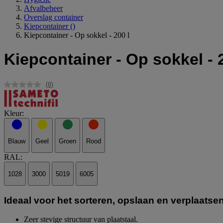
Afvalbeheer
Overslag container
Kiepcontainer
()
Kiepcontainer - Op sokkel - 200 l
Kiepcontainer - Op sokkel - 
(0)
Geen
scorewaarde.
Dezelfde
paginalink.
Kleur:
Blauw
Geel
Groen
Rood
RAL:
1028
3000
5019
6005
Ideaal voor het sorteren, opslaan en verplaatsen
Zeer stevige structuur van plaatstaal.