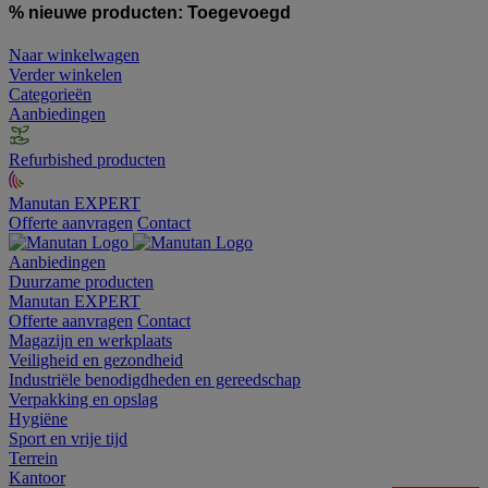
% nieuwe producten:
Toegevoegd
Naar winkelwagen
Verder winkelen
Categorieën
Aanbiedingen
Refurbished producten
Manutan EXPERT
Offerte aanvragen
Contact
Aanbiedingen
Duurzame producten
Manutan EXPERT
Offerte aanvragen
Contact
Magazijn en werkplaats
Veiligheid en gezondheid
Industriële benodigdheden en gereedschap
Verpakking en opslag
Hygiëne
Sport en vrije tijd
Terrein
Kantoor