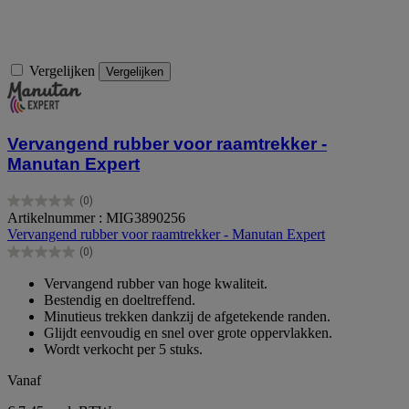
Vergelijken
Vergelijken
Vervangend rubber voor raamtrekker -
Manutan Expert
(0)
0.0
Artikelnummer : MIG3890256
van
Vervangend rubber voor raamtrekker - Manutan Expert
de
(0)
5
0.0
sterren.
van
Vervangend rubber van hoge kwaliteit.
de
Bestendig en doeltreffend.
5
Minutieus trekken dankzij de afgetekende randen.
sterren.
Glijdt eenvoudig en snel over grote oppervlakken.
Wordt verkocht per 5 stuks.
Vanaf