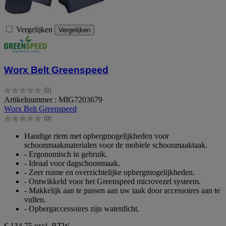
Vergelijken
Vergelijken
Worx Belt Greenspeed
(0)
0.0
Artikelnummer : MIG7203679
van
Worx Belt Greenspeed
de
(0)
5
0.0
sterren.
van
Handige riem met opbergmogelijkheden voor
de
schoonmaakmaterialen voor de mobiele schoonmaaktaak.
5
- Ergonomisch in gebruik.
sterren.
- Ideaal voor dagschoonmaak.
- Zeer ruime en overzichtelijke opbergmogelijkheden.
- Ontwikkeld voor het Greenspeed microvezel systeem.
- Makkelijk aan te passen aan uw taak door accessoires aan te
vullen.
- Opbergaccessoires zijn waterdicht.
€ 134,75
excl. BTW