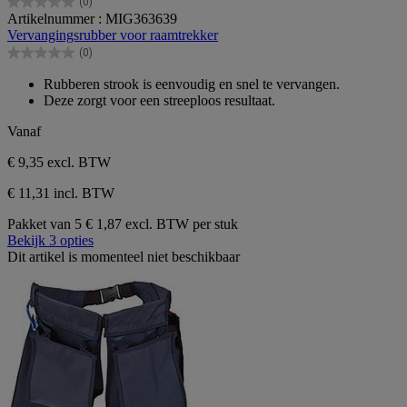
(0)
0.0
Artikelnummer : MIG363639
van
Vervangingsrubber voor raamtrekker
de
(0)
5
0.0
sterren.
van
Rubberen strook is eenvoudig en snel te vervangen.
de
Deze zorgt voor een streeploos resultaat.
5
sterren.
Vanaf
€ 9,35
excl. BTW
€ 11,31 incl. BTW
Pakket van 5
€ 1,87 excl. BTW per stuk
Bekijk 3 opties
Dit artikel is momenteel niet beschikbaar