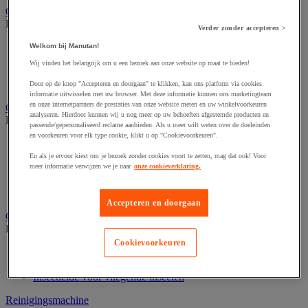
Onderdelen voor sanitair, douche en badkamer
Bekijk de hele productgroep
Verder zonder accepteren >
Douche apparatuur
Welkom bij Manutan!
Onderdelen voor badkamer
Wij vinden het belangrijk om u een bezoek aan onze website op maat te bieden!
Sanitaire scheidingswand en cabine
Sanitaire uitrusting
Door op de knop "Accepteren en doorgaan" te klikken, kan ons platform via cookies
informatie uitwisselen met uw browser. Met deze informatie kunnen ons marketingteam
en onze internetpartners de prestaties van onze website meten en uw winkelvoorkeuren
Onderhoudsproduct
analyseren. Hierdoor kunnen wij u nog meer op uw behoeften afgestemde producten en
Bekijk de hele productgroep
passende/gepersonaliseerd reclame aanbieden. Als u meer wilt weten over de doeleinden
en voorkeuren voor elk type cookie, klikt u op "Cookievoorkeuren".
Luchtverfrisser
Sanitair schoonmaakmiddel
En als je ervoor kiest om je bezoek zonder cookies voort te zetten, mag dat ook! Voor
Vaatwasmiddel
meer informatie verwijzen we je naar
onze cookieverklaring.
Vloer- en allesreiniger
Wasmiddel en -verzachter
Accepteren en doorgaan
Ongediertebestrijding
Bekijk de hele productgroep
Cookievoorkeuren
Insectenverdelger en vernietiger
Insecticide voor kruipende insecten
Insecticide voor vliegende insecten
Reinigingsmachine