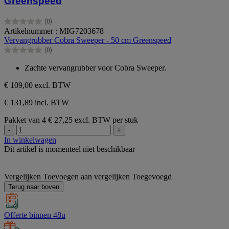
Greenspeed
(0)
0.0
Artikelnummer : MIG7203678
van
Vervangrubber Cobra Sweeper - 50 cm Greenspeed
de
(0)
5
0.0
sterren.
van
Zachte vervangrubber voor Cobra Sweeper.
de
5
€ 109,00
excl. BTW
sterren.
€ 131,89 incl. BTW
Pakket van 4
€ 27,25 excl. BTW per stuk
-
+
In winkelwagen
Dit artikel is momenteel niet beschikbaar
Vergelijken
Toevoegen aan vergelijken
Toegevoegd
Terug naar boven
Offerte binnen 48u