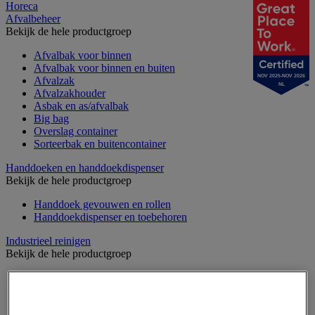
Horeca
Afvalbeheer
Bekijk de hele productgroep
Afvalbak voor binnen
Afvalbak voor binnen en buiten
NOV 2025-NOV 2026
Afvalzak
NL
Afvalzakhouder
Asbak en as/afvalbak
Big bag
Overslag container
Sorteerbak en buitencontainer
Handdoeken en handdoekdispenser
Bekijk de hele productgroep
Handdoek gevouwen en rollen
Handdoekdispenser en toebehoren
Industrieel reinigen
Bekijk de hele productgroep
Dispenser voor industrieel poetspapier
Industriële poetsrollen
Nonwoven en textiel doeken