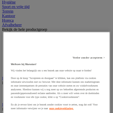
Hygiëne
Sport en vrije tijd
Terrein
Kantoor
Horeca
Afvalbeheer
Bekijk de hele productgroep
Afvalbak voor binnen
Afvalbak voor binnen en buiten
Afvalzak
Afvalzakhouder
Asbak en as/afvalbak
Verder zonder accepteren >
Big bag
Welkom bij Manutan!
Overslag container
Sorteerbak en buitencontainer
Wij vinden het belangrijk om u een bezoek aan onze website op maat te bieden!
Handdoeken en handdoekdispenser
Door op de knop "Accepteren en doorgaan" te klikken, kan ons platform via cookies
informatie uitwisselen met uw browser. Met deze informatie kunnen ons marketingteam
Bekijk de hele productgroep
en onze internetpartners de prestaties van onze website meten en uw winkelvoorkeuren
analyseren. Hierdoor kunnen wij u nog meer op uw behoeften afgestemde producten en
Handdoek gevouwen en rollen
passende/gepersonaliseerd reclame aanbieden. Als u meer wilt weten over de doeleinden
Handdoekdispenser en toebehoren
en voorkeuren voor elk type cookie, klikt u op "Cookievoorkeuren".
Industrieel reinigen
En als je ervoor kiest om je bezoek zonder cookies voort te zetten, mag dat ook! Voor
Bekijk de hele productgroep
meer informatie verwijzen we je naar
onze cookieverklaring.