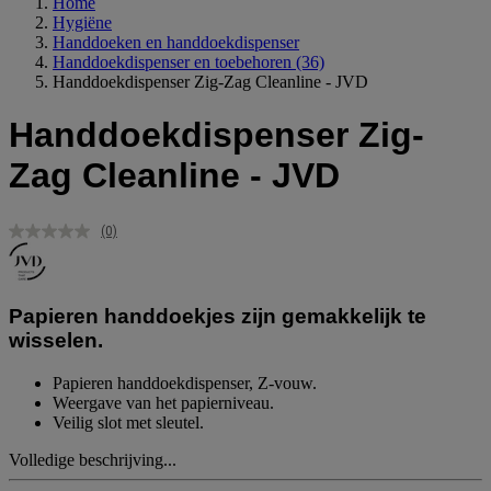
Home
Hygiëne
Handdoeken en handdoekdispenser
Handdoekdispenser en toebehoren
(36)
Handdoekdispenser Zig-Zag Cleanline - JVD
Handdoekdispenser Zig-
Zag Cleanline - JVD
(0)
Geen
scorewaarde.
Dezelfde
paginalink.
Papieren handdoekjes zijn gemakkelijk te
wisselen.
Papieren handdoekdispenser, Z-vouw.
Weergave van het papierniveau.
Veilig slot met sleutel.
Volledige beschrijving...