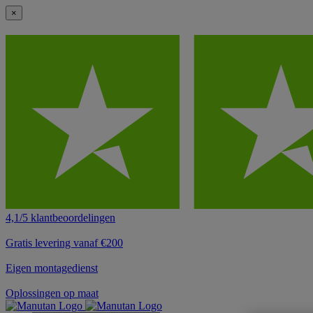
×
4,1/5 klantbeoordelingen
Gratis levering vanaf €200
Eigen montagedienst
Oplossingen op maat