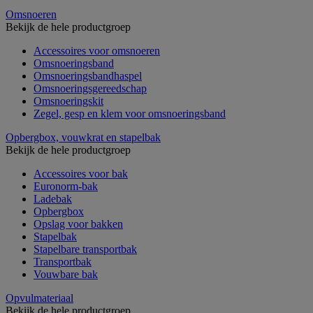
Omsnoeren
Bekijk de hele productgroep
Accessoires voor omsnoeren
Omsnoeringsband
Omsnoeringsbandhaspel
Omsnoeringsgereedschap
Omsnoeringskit
Zegel, gesp en klem voor omsnoeringsband
Opbergbox, vouwkrat en stapelbak
Bekijk de hele productgroep
Accessoires voor bak
Euronorm-bak
Ladebak
Opbergbox
Opslag voor bakken
Stapelbak
Stapelbare transportbak
Transportbak
Vouwbare bak
Opvulmateriaal
Bekijk de hele productgroep