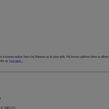
s te kunnen maken, bent u bij Manutan op de juiste plek. Wij leveren sjabloon letters in allerlei
delen op.
Lees meer...
)
n € 200
(2)