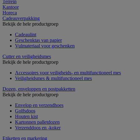
Terrein
Kantoor
Horeca
Cadeauverpakking
Bekijk de hele productgroep
Cadeaulint
Geschenktas van papier
Vulmateriaal voor geschenken
Cutter en veiligheidsmes
Bekijk de hele productgroep
Accessoires voor veiligheids- en multifunctioneel mes
Veiligheidsmes & multifunctioneel mes
Dozen, enveloppen en postpakketten
Bekijk de hele productgroep
Envelop en verzendhoes
Golfsdoos
Houten kist
Kartonnen palletdozen
Verzenddoos en -koker
Etiketten en markering