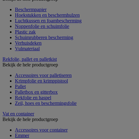
Beschermpapier
Hoekstukken en beschermhulzen
Luchtkussen en foambescherming
Noppenfolie en schuimfolie
Plastic zak
Schuimrubberen bescherming
Verhuisdeken
Vulmateriaal
Rekfolie, pallet en palletkist
Bekijk de hele productgroep
Accessoires voor palletiseren
Krimpfolie en krimppistool
Pallet
Palletbox en gitterbox
Rekfolie en haspel
Zeil, hoes en beschermingsfolie
Vat en container
Bekijk de hele productgroep
Accessoires voor container
Emmer