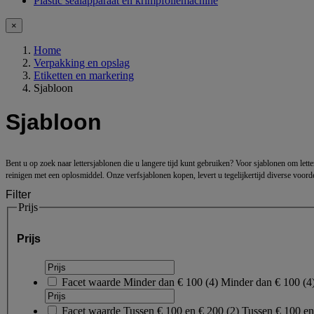
Plastic sealapparaat en krimpfoliemachine
×
Home
Verpakking en opslag
Etiketten en markering
Sjabloon
Sjabloon
Bent u op zoek naar lettersjablonen die u langere tijd kunt gebruiken? Voor sjablonen om letter
reinigen met een oplosmiddel. Onze verfsjablonen kopen, levert u tegelijkertijd diverse voor
Filter
Prijs
Prijs
Facet waarde
Minder dan € 100
(
4
)
Minder dan € 100
(4
Facet waarde
Tussen € 100 en € 200
(
2
)
Tussen € 100 e