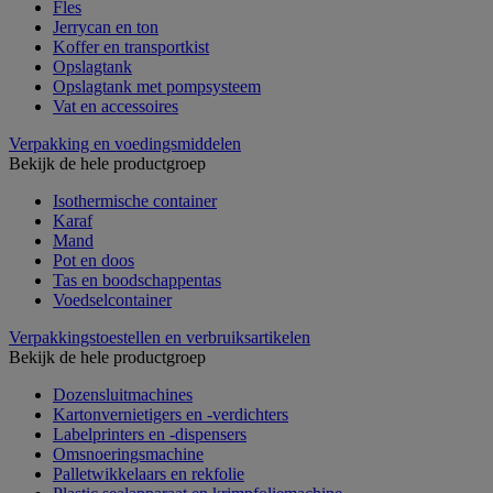
Fles
Jerrycan en ton
Koffer en transportkist
Opslagtank
Opslagtank met pompsysteem
Vat en accessoires
Verpakking en voedingsmiddelen
Bekijk de hele productgroep
Isothermische container
Karaf
Mand
Pot en doos
Tas en boodschappentas
Voedselcontainer
Verpakkingstoestellen en verbruiksartikelen
Bekijk de hele productgroep
Dozensluitmachines
Kartonvernietigers en -verdichters
Labelprinters en -dispensers
Omsnoeringsmachine
Palletwikkelaars en rekfolie