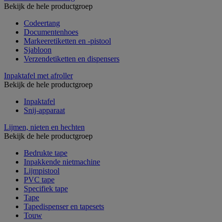
Bekijk de hele productgroep
Codeertang
Documentenhoes
Markeeretiketten en -pistool
Sjabloon
Verzendetiketten en dispensers
Inpaktafel met afroller
Bekijk de hele productgroep
Inpaktafel
Snij-apparaat
Lijmen, nieten en hechten
Bekijk de hele productgroep
Bedrukte tape
Inpakkende nietmachine
Lijmpistool
PVC tape
Specifiek tape
Tape
Tapedispenser en tapesets
Touw