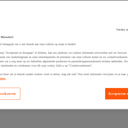
Verder z
 winkelwagen
 Manutan!
et belangrijk om u een bezoek aan onze website op maat te bieden!
nop "Accepteren en doorgaan" te klikken, kan ons platform via cookies informatie uitwisselen met uw browser.
nnen ons marketingteam en onze internetpartners de prestaties van onze website meten en uw winkelvoorkeuren 
nen wij u nog meer op uw behoeften afgestemde producten en passende/gepersonaliseerd reclame aanbieden. Als
 doeleinden en voorkeuren voor elk type cookie, klikt u op "Cookievoorkeuren".
oor kiest om je bezoek zonder cookies voort te zetten, mag dat ook! Voor meer informatie verwijzen we je naar
ring.
oorkeuren
Accepteren 