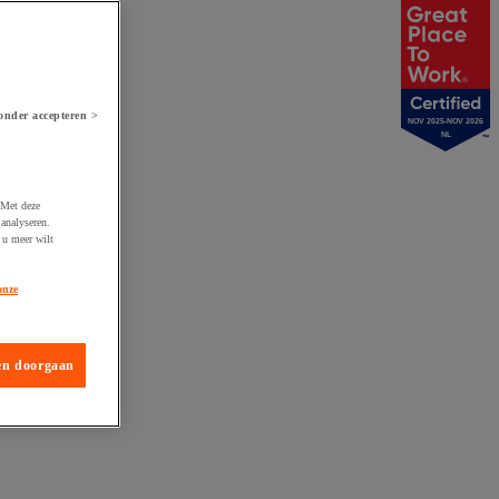
onder accepteren >
NOV 2025-NOV 2026
NL
 Met deze
analyseren.
 u meer wilt
onze
en doorgaan