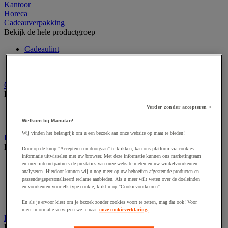
Kantoor
Horeca
Cadeauverpakking
Bekijk de hele productgroep
Cadeaulint
Geschenktas van papier
Vulmateriaal voor geschenken
Cutter en veiligheidsmes
Bekijk de hele productgroep
Verder zonder accepteren >
Accessoires voor veiligheids- en multifunctioneel mes
Veiligheidsmes & multifunctioneel mes
Welkom bij Manutan!
Wij vinden het belangrijk om u een bezoek aan onze website op maat te bieden!
Dozen, enveloppen en postpakketten
Bekijk de hele productgroep
Door op de knop "Accepteren en doorgaan" te klikken, kan ons platform via cookies
informatie uitwisselen met uw browser. Met deze informatie kunnen ons marketingteam
Envelop en verzendhoes
en onze internetpartners de prestaties van onze website meten en uw winkelvoorkeuren
analyseren. Hierdoor kunnen wij u nog meer op uw behoeften afgestemde producten en
Golfsdoos
passende/gepersonaliseerd reclame aanbieden. Als u meer wilt weten over de doeleinden
Houten kist
en voorkeuren voor elk type cookie, klikt u op "Cookievoorkeuren".
Kartonnen palletdozen
Verzenddoos en -koker
En als je ervoor kiest om je bezoek zonder cookies voort te zetten, mag dat ook! Voor
meer informatie verwijzen we je naar
onze cookieverklaring.
Etiketten en markering
Bekijk de hele productgroep