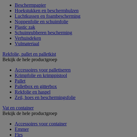
Beschermpapier
Hoekstukken en beschermhulzen
Luchtkussen en foambescherming
Noppenfolie en schuimfolie
Plastic zak
Schuimrubberen bescherming
Verhuisdeken
Vulmateriaal
Rekfolie, pallet en palletkist
Bekijk de hele productgroep
Accessoires voor palletiseren
Krimpfolie en krimppistool
Pallet
Palletbox en gitterbox
Rekfolie en haspel
Zeil, hoes en beschermingsfolie
Vat en container
Bekijk de hele productgroep
Accessoires voor container
Emmer
Fles