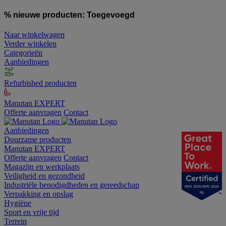
% nieuwe producten:
Toegevoegd
Naar winkelwagen
Verder winkelen
Categorieën
Aanbiedingen
Refurbished producten
Manutan EXPERT
Offerte aanvragen
Contact
Aanbiedingen
Duurzame producten
Manutan EXPERT
Offerte aanvragen
Contact
Magazijn en werkplaats
Veiligheid en gezondheid
Industriële benodigdheden en gereedschap
NOV 2025-NOV 2026
Verpakking en opslag
NL
Hygiëne
Sport en vrije tijd
Terrein