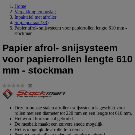
Home
Verpakking en opslag
Inpaktafel met afroller
Snij-apparaat
(33)
Papier afrol- snijsysteem voor papierrollen lengte 610 mm -
stockman
Papier afrol- snijsysteem
voor papierrollen lengte 610
mm - stockman
(0)
Geen
scorewaarde.
Dezelfde
paginalink.
Deze robuuste stalen afroller / snijsysteem is geschikt voor
rollen met een diameter tot 228 mm en een lengte tot 610 mm.
Het wordt horizontaal gebruikt.
De mesbalk maakt een zuivere snede mogelijk.
Het is mogelijk de afrollerte fixeren.
Product wordt alleen geleverd, zonder papierrol.