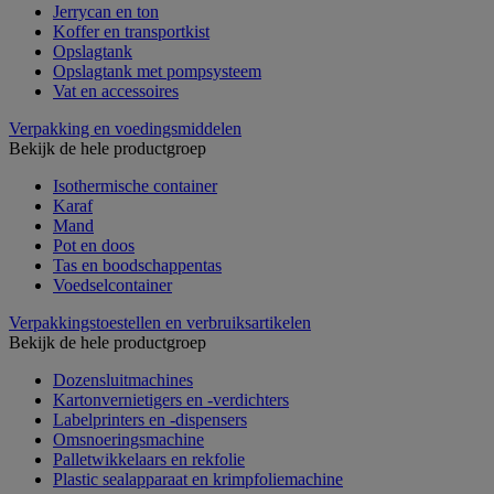
Jerrycan en ton
Koffer en transportkist
Opslagtank
Opslagtank met pompsysteem
Vat en accessoires
Verpakking en voedingsmiddelen
Bekijk de hele productgroep
Isothermische container
Karaf
Mand
Pot en doos
Tas en boodschappentas
Voedselcontainer
Verpakkingstoestellen en verbruiksartikelen
Bekijk de hele productgroep
Dozensluitmachines
Kartonvernietigers en -verdichters
Labelprinters en -dispensers
Omsnoeringsmachine
Palletwikkelaars en rekfolie
Plastic sealapparaat en krimpfoliemachine