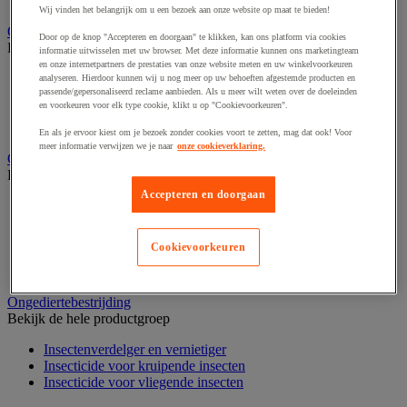
Nonwoven en textiel doeken
Wij vinden het belangrijk om u een bezoek aan onze website op maat te bieden!
Onderdelen voor sanitair, douche en badkamer
Door op de knop "Accepteren en doorgaan" te klikken, kan ons platform via cookies
Bekijk de hele productgroep
informatie uitwisselen met uw browser. Met deze informatie kunnen ons marketingteam
en onze internetpartners de prestaties van onze website meten en uw winkelvoorkeuren
Douche apparatuur
analyseren. Hierdoor kunnen wij u nog meer op uw behoeften afgestemde producten en
passende/gepersonaliseerd reclame aanbieden. Als u meer wilt weten over de doeleinden
Onderdelen voor badkamer
en voorkeuren voor elk type cookie, klikt u op "Cookievoorkeuren".
Sanitaire scheidingswand en cabine
Sanitaire uitrusting
En als je ervoor kiest om je bezoek zonder cookies voort te zetten, mag dat ook! Voor
meer informatie verwijzen we je naar
onze cookieverklaring.
Onderhoudsproduct
Bekijk de hele productgroep
Accepteren en doorgaan
Luchtverfrisser
Sanitair schoonmaakmiddel
Vaatwasmiddel
Cookievoorkeuren
Vloer- en allesreiniger
Wasmiddel en -verzachter
Ongediertebestrijding
Bekijk de hele productgroep
Insectenverdelger en vernietiger
Insecticide voor kruipende insecten
Insecticide voor vliegende insecten