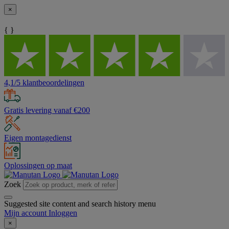
×
{ }
4,1/5 klantbeoordelingen
Gratis levering vanaf €200
Eigen montagedienst
Oplossingen op maat
Zoek
Suggested site content and search history menu
Mijn account
Inloggen
×