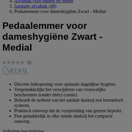
Afvalbak voor binnen en buiten
Sanitaire afvalbak
(48)
Pedaalemmer voor dameshygiëne Zwart - Medial
Pedaalemmer voor
dameshygiëne Zwart -
Medial
(0)
Geen
scorewaarde.
Dezelfde
paginalink.
Discrete luikopening voor optimale dagelijkse hygiëne.
Vergemakkelijkt het verwijderen van vrouwelijke
beschermers zonder direct contact.
Behoudt de netheid van het sanitair dankzij een hermetisch
systeem.
Praktisch ontwerp dat de verspreiding van geuren beperkt.
Past gemakkelijk in elke ruimte dankzij het compacte
ontwerp.
Volledige beschrijving...