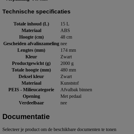
Technische specificaties
Totale inhoud (L)
15 L
Materiaal
ABS
Hoogte (cm)
48 cm
Gescheiden afvalinzameling
nee
Lengtes (mm)
174 mm
Kleur
Zwart
Productgewicht (g)
2000 g
Totale hoogte (mm)
480 mm
Deksel kleur
Zwart
Materiaal
Kunststof
PEIS - Milieucategorie
Afvalbak binnen
Opening
Met pedaal
Verdeelbaar
nee
Documentatie
Selecteer je product om de beschikbare documenten te tonen