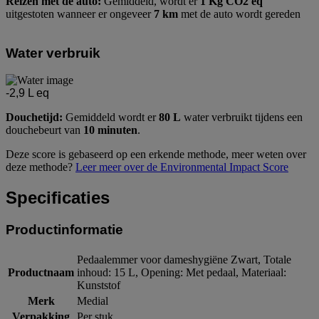
Reizen met de auto:
Gemiddeld, wordt er
1 Kg CO2 eq
uitgestoten wanneer er ongeveer
7 km
met de auto wordt gereden
Water verbruik
-2,9
L eq
Douchetijd:
Gemiddeld wordt er
80 L
water verbruikt tijdens een
douchebeurt van
10 minuten
.
Deze score is gebaseerd op een erkende methode, meer weten over
deze methode?
Leer meer over de Environmental Impact Score
Specificaties
Productinformatie
Pedaalemmer voor dameshygiëne Zwart, Totale
Productnaam
inhoud: 15 L, Opening: Met pedaal, Materiaal:
Kunststof
Merk
Medial
Verpakking
Per stuk