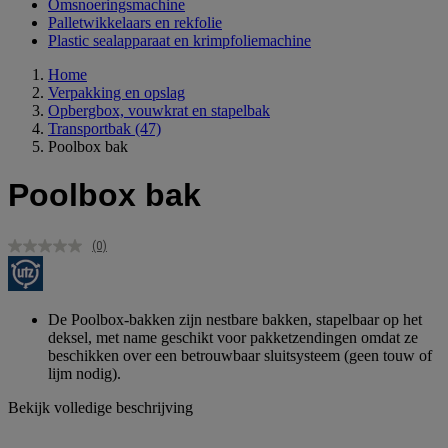
Omsnoeringsmachine
Palletwikkelaars en rekfolie
Plastic sealapparaat en krimpfoliemachine
Home
Verpakking en opslag
Opbergbox, vouwkrat en stapelbak
Transportbak
(47)
Poolbox bak
Poolbox bak
(0)
Geen
scorewaarde.
Dezelfde
paginalink.
De Poolbox-bakken zijn nestbare bakken, stapelbaar op het
deksel, met name geschikt voor pakketzendingen omdat ze
beschikken over een betrouwbaar sluitsysteem (geen touw of
lijm nodig).
Bekijk volledige beschrijving