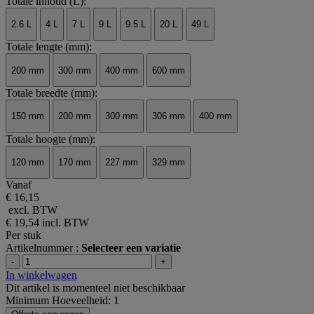
Totale inhoud (L):
2.6 L
4 L
7 L
9 L
9.5 L
20 L
49 L
Totale lengte (mm):
200 mm
300 mm
400 mm
600 mm
Totale breedte (mm):
150 mm
200 mm
300 mm
306 mm
400 mm
Totale hoogte (mm):
120 mm
170 mm
227 mm
329 mm
Vanaf
€ 16,15
excl. BTW
€ 19,54
incl. BTW
Per stuk
Artikelnummer :
Selecteer een variatie
-
+
In winkelwagen
Dit artikel is momenteel niet beschikbaar
Minimum Hoeveelheid: 1