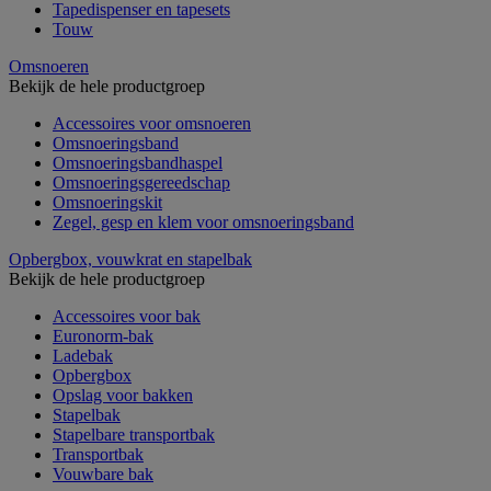
Tapedispenser en tapesets
Touw
Omsnoeren
Bekijk de hele productgroep
Accessoires voor omsnoeren
Omsnoeringsband
Omsnoeringsbandhaspel
Omsnoeringsgereedschap
Omsnoeringskit
Zegel, gesp en klem voor omsnoeringsband
Opbergbox, vouwkrat en stapelbak
Bekijk de hele productgroep
Accessoires voor bak
Euronorm-bak
Ladebak
Opbergbox
Opslag voor bakken
Stapelbak
Stapelbare transportbak
Transportbak
Vouwbare bak