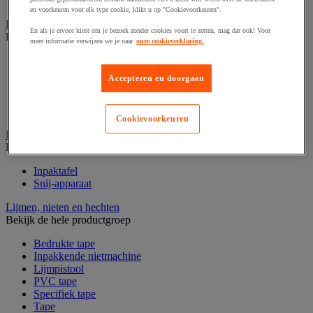
Verzenddoos en -koker
en voorkeuren voor elk type cookie, klikt u op "Cookievoorkeuren".
Etiketten en markering
En als je ervoor kiest om je bezoek zonder cookies voort te zetten, mag dat ook! Voor
Bekijk de hele productgroep
meer informatie verwijzen we je naar
onze cookieverklaring.
Codeertang
Documentenhoes
Accepteren en doorgaan
Markeeretiketten en -pistool
Sjabloon
Verzendetiketten en dispensers
Cookievoorkeuren
Inpaktafel met afroller
Bekijk de hele productgroep
Inpaktafel
Snij-apparaat
Lijmen, nieten en hechten
Bekijk de hele productgroep
Bedrukte tape
Inpakkende nietmachine
Lijmpistool
PVC tape
Specifiek tape
Tape