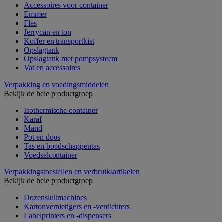
Accessoires voor container
Emmer
Fles
Jerrycan en ton
Koffer en transportkist
Opslagtank
Opslagtank met pompsysteem
Vat en accessoires
Verpakking en voedingsmiddelen
Bekijk de hele productgroep
Isothermische container
Karaf
Mand
Pot en doos
Tas en boodschappentas
Voedselcontainer
Verpakkingstoestellen en verbruiksartikelen
Bekijk de hele productgroep
Dozensluitmachines
Kartonvernietigers en -verdichters
Labelprinters en -dispensers