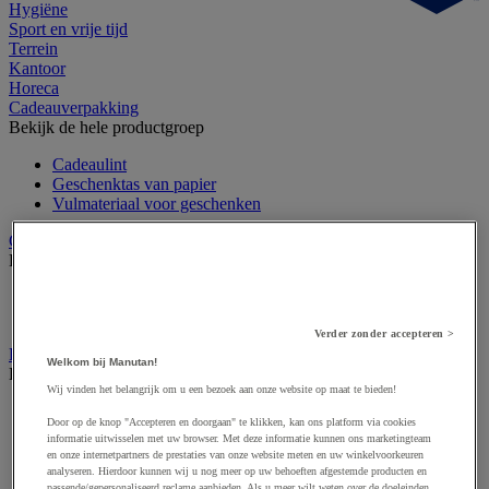
Hygiëne
Sport en vrije tijd
Terrein
Kantoor
Horeca
Cadeauverpakking
Bekijk de hele productgroep
Cadeaulint
Geschenktas van papier
Vulmateriaal voor geschenken
Cutter en veiligheidsmes
Bekijk de hele productgroep
Accessoires voor veiligheids- en multifunctioneel mes
Veiligheidsmes & multifunctioneel mes
Verder zonder accepteren >
Dozen, enveloppen en postpakketten
Welkom bij Manutan!
Bekijk de hele productgroep
Wij vinden het belangrijk om u een bezoek aan onze website op maat te bieden!
Envelop en verzendhoes
Door op de knop "Accepteren en doorgaan" te klikken, kan ons platform via cookies
Golfsdoos
informatie uitwisselen met uw browser. Met deze informatie kunnen ons marketingteam
Houten kist
en onze internetpartners de prestaties van onze website meten en uw winkelvoorkeuren
Kartonnen palletdozen
analyseren. Hierdoor kunnen wij u nog meer op uw behoeften afgestemde producten en
passende/gepersonaliseerd reclame aanbieden. Als u meer wilt weten over de doeleinden