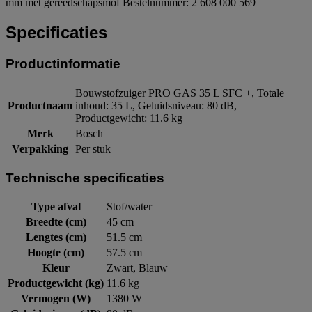
mm met gereedschapsmof Bestelnummer: 2 608 000 569
Specificaties
Productinformatie
Bouwstofzuiger PRO GAS 35 L SFC +, Totale
Productnaam
inhoud: 35 L, Geluidsniveau: 80 dB,
Productgewicht: 11.6 kg
Merk
Bosch
Verpakking
Per stuk
Technische specificaties
Type afval
Stof/water
Breedte (cm)
45 cm
Lengtes (cm)
51.5 cm
Hoogte (cm)
57.5 cm
Kleur
Zwart, Blauw
Productgewicht (kg)
11.6 kg
Vermogen (W)
1380 W