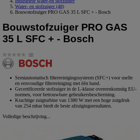
Industriele water-en stofzuiger
Water- en stofzuiger
(48)
Bouwstofzuiger PRO GAS 35 L SFC + - Bosch
Bouwstofzuiger PRO GAS
35 L SFC + - Bosch
(0)
Geen
scorewaarde.
Dezelfde
paginalink.
Semiautomatisch filterreinigingssysteem (SFC+) voor snelle
en eenvoudige filterreiniging met één hand.
Gecertificeerde stofzuiger in de L-klasse overeenkomstig EU-
normen, voor betrouwbare gebruikersbescherming.
Krachtige zuigturbine van 1380 W met een hoge zuigdruk
van 254 mbar biedt de beste afzuigingsresultaten.
Volledige beschrijving...