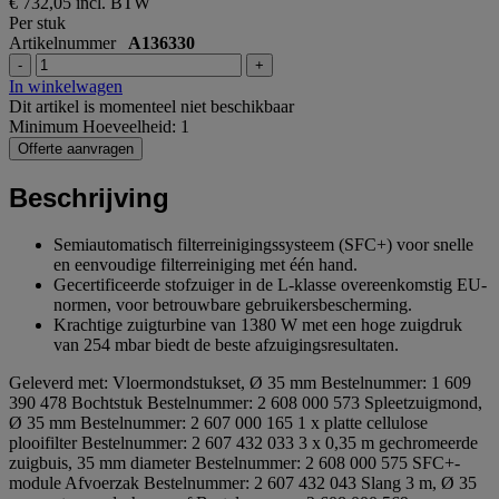
€ 732,05
incl. BTW
Per stuk
Artikelnummer
A136330
-
+
In winkelwagen
Dit artikel is momenteel niet beschikbaar
Minimum Hoeveelheid: 1
Offerte aanvragen
Beschrijving
Semiautomatisch filterreinigingssysteem (SFC+) voor snelle
en eenvoudige filterreiniging met één hand.
Gecertificeerde stofzuiger in de L-klasse overeenkomstig EU-
normen, voor betrouwbare gebruikersbescherming.
Krachtige zuigturbine van 1380 W met een hoge zuigdruk
van 254 mbar biedt de beste afzuigingsresultaten.
Geleverd met: Vloermondstukset, Ø 35 mm Bestelnummer: 1 609
390 478 Bochtstuk Bestelnummer: 2 608 000 573 Spleetzuigmond,
Ø 35 mm Bestelnummer: 2 607 000 165 1 x platte cellulose
plooifilter Bestelnummer: 2 607 432 033 3 x 0,35 m gechromeerde
zuigbuis, 35 mm diameter Bestelnummer: 2 608 000 575 SFC+-
module Afvoerzak Bestelnummer: 2 607 432 043 Slang 3 m, Ø 35