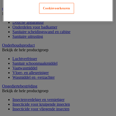
Nonwoven en textiel doeken
Cookievoorkeuren
Onderdelen voor sanitair, douche en badkamer
Bekijk de hele productgroep
Douche apparatuur
Onderdelen voor badkamer
Sanitaire scheidingswand en cabine
Sanitaire uitrusting
Onderhoudsproduct
Bekijk de hele productgroep
Luchtverfrisser
Sanitair schoonmaakmiddel
Vaatwasmiddel
Vloer- en allesreiniger
Wasmiddel en -verzachter
Ongediertebestrijding
Bekijk de hele productgroep
Insectenverdelger en vernietiger
Insecticide voor kruipende insecten
Insecticide voor vliegende insecten