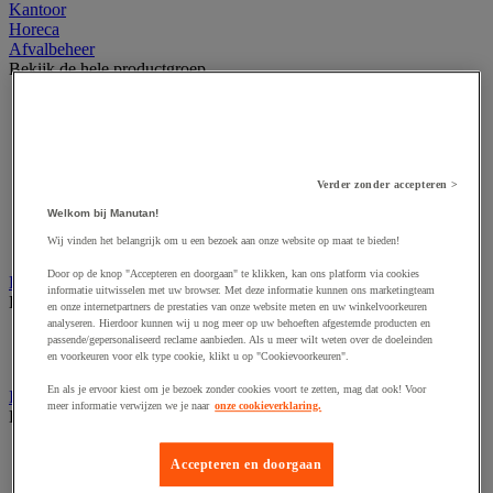
Kantoor
Horeca
Afvalbeheer
Bekijk de hele productgroep
Afvalbak voor binnen
Afvalbak voor binnen en buiten
Afvalzak
Afvalzakhouder
Asbak en as/afvalbak
Verder zonder accepteren >
Big bag
Welkom bij Manutan!
Overslag container
Wij vinden het belangrijk om u een bezoek aan onze website op maat te bieden!
Sorteerbak en buitencontainer
Door op de knop "Accepteren en doorgaan" te klikken, kan ons platform via cookies
Handdoeken en handdoekdispenser
informatie uitwisselen met uw browser. Met deze informatie kunnen ons marketingteam
Bekijk de hele productgroep
en onze internetpartners de prestaties van onze website meten en uw winkelvoorkeuren
analyseren. Hierdoor kunnen wij u nog meer op uw behoeften afgestemde producten en
Handdoek gevouwen en rollen
passende/gepersonaliseerd reclame aanbieden. Als u meer wilt weten over de doeleinden
Handdoekdispenser en toebehoren
en voorkeuren voor elk type cookie, klikt u op "Cookievoorkeuren".
En als je ervoor kiest om je bezoek zonder cookies voort te zetten, mag dat ook! Voor
Industrieel reinigen
meer informatie verwijzen we je naar
onze cookieverklaring.
Bekijk de hele productgroep
Dispenser voor industrieel poetspapier
Accepteren en doorgaan
Industriële poetsrollen