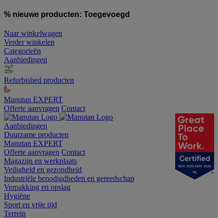
% nieuwe producten:
Toegevoegd
Naar winkelwagen
Verder winkelen
Categorieën
Aanbiedingen
Refurbished producten
Manutan EXPERT
Offerte aanvragen
Contact
Aanbiedingen
Duurzame producten
Manutan EXPERT
Offerte aanvragen
Contact
Magazijn en werkplaats
NOV 2025-NOV 2026
Veiligheid en gezondheid
NL
Industriële benodigdheden en gereedschap
Verpakking en opslag
Hygiëne
Sport en vrije tijd
Terrein