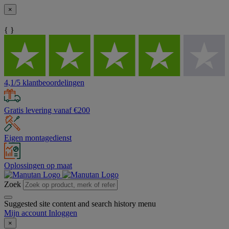
×
{ }
4,1/5 klantbeoordelingen
Gratis levering vanaf €200
Eigen montagedienst
Oplossingen op maat
Zoek
Suggested site content and search history menu
Mijn account
Inloggen
×