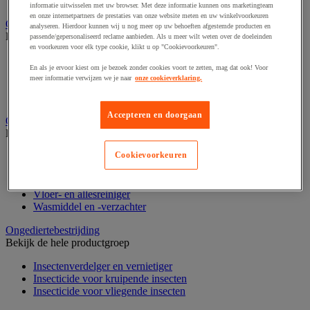
Nonwoven en textiel doeken
informatie uitwisselen met uw browser. Met deze informatie kunnen ons marketingteam
en onze internetpartners de prestaties van onze website meten en uw winkelvoorkeuren
Onderdelen voor sanitair, douche en badkamer
analyseren. Hierdoor kunnen wij u nog meer op uw behoeften afgestemde producten en
Bekijk de hele productgroep
passende/gepersonaliseerd reclame aanbieden. Als u meer wilt weten over de doeleinden
en voorkeuren voor elk type cookie, klikt u op "Cookievoorkeuren".
Douche apparatuur
En als je ervoor kiest om je bezoek zonder cookies voort te zetten, mag dat ook! Voor
Onderdelen voor badkamer
meer informatie verwijzen we je naar
onze cookieverklaring.
Sanitaire scheidingswand en cabine
Sanitaire uitrusting
Accepteren en doorgaan
Onderhoudsproduct
Bekijk de hele productgroep
Cookievoorkeuren
Luchtverfrisser
Sanitair schoonmaakmiddel
Vaatwasmiddel
Vloer- en allesreiniger
Wasmiddel en -verzachter
Ongediertebestrijding
Bekijk de hele productgroep
Insectenverdelger en vernietiger
Insecticide voor kruipende insecten
Insecticide voor vliegende insecten