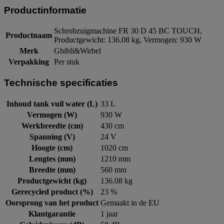
Productinformatie
Schrobzuigmachine FR 30 D 45 BC TOUCH,
Productnaam
Productgewicht: 136.08 kg, Vermogen: 930 W
Merk
Ghibli&Wirbel
Verpakking
Per stuk
Technische specificaties
Inhoud tank vuil water (L)
33 L
Vermogen (W)
930 W
Werkbreedte (cm)
430 cm
Spanning (V)
24 V
Hoogte (cm)
1020 cm
Lengtes (mm)
1210 mm
Breedte (mm)
560 mm
Productgewicht (kg)
136.08 kg
Gerecycled product (%)
23 %
Oorsprong van het product
Gemaakt in de EU
Klantgarantie
1 jaar