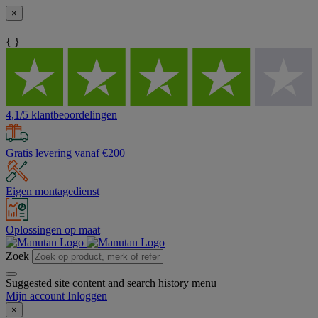
×
{ }
4,1/5 klantbeoordelingen
Gratis levering vanaf €200
Eigen montagedienst
Oplossingen op maat
Zoek
Suggested site content and search history menu
Mijn account
Inloggen
×