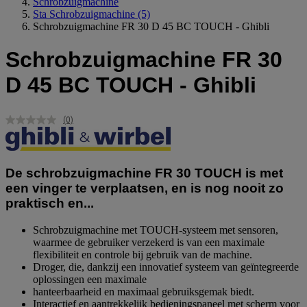
Schrobzuigmachine
Sta Schrobzuigmachine
(5)
Schrobzuigmachine FR 30 D 45 BC TOUCH - Ghibli
Schrobzuigmachine FR 30
D 45 BC TOUCH - Ghibli
(0)
Geen
scorewaarde.
Dezelfde
paginalink.
De schrobzuigmachine FR 30 TOUCH is met
een vinger te verplaatsen, en is nog nooit zo
praktisch en...
Schrobzuigmachine met TOUCH-systeem met sensoren,
waarmee de gebruiker verzekerd is van een maximale
flexibiliteit en controle bij gebruik van de machine.
Droger, die, dankzij een innovatief systeem van geïntegreerde
oplossingen een maximale
hanteerbaarheid en maximaal gebruiksgemak biedt.
Interactief en aantrekkelijk bedieningspaneel met scherm voor