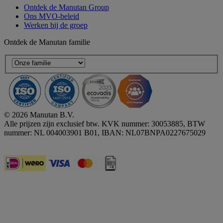
Ontdek de Manutan Group
Ons MVO-beleid
Werken bij de groep
Ontdek de Manutan familie
© 2026 Manutan B.V.
Alle prijzen zijn exclusief btw. KVK nummer: 30053885, BTW
nummer: NL 004003901 B01, IBAN: NL07BNPA0227675029
Accessibility - some points not compliant