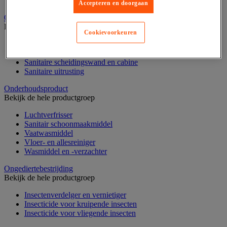
Nonwoven en textiel doeken
Accepteren en doorgaan
Onderdelen voor sanitair, douche en badkamer
Bekijk de hele productgroep
Cookievoorkeuren
Douche apparatuur
Onderdelen voor badkamer
Sanitaire scheidingswand en cabine
Sanitaire uitrusting
Onderhoudsproduct
Bekijk de hele productgroep
Luchtverfrisser
Sanitair schoonmaakmiddel
Vaatwasmiddel
Vloer- en allesreiniger
Wasmiddel en -verzachter
Ongediertebestrijding
Bekijk de hele productgroep
Insectenverdelger en vernietiger
Insecticide voor kruipende insecten
Insecticide voor vliegende insecten