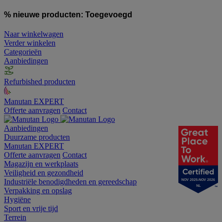
% nieuwe producten:
Toegevoegd
Naar winkelwagen
Verder winkelen
Categorieën
Aanbiedingen
Refurbished producten
Manutan EXPERT
Offerte aanvragen
Contact
Aanbiedingen
Duurzame producten
Manutan EXPERT
Offerte aanvragen
Contact
Magazijn en werkplaats
Veiligheid en gezondheid
Industriële benodigdheden en gereedschap
NOV 2025-NOV 2026
NL
Verpakking en opslag
Hygiëne
Sport en vrije tijd
Terrein