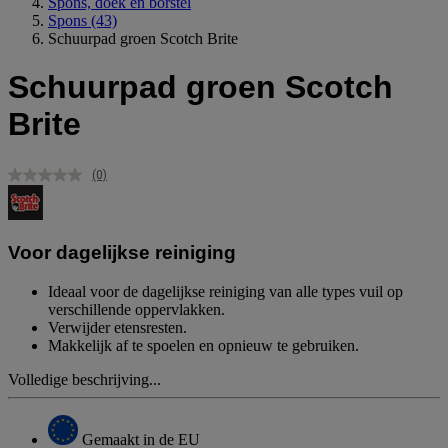
Spons, doek en borstel
Spons
(43)
Schuurpad groen Scotch Brite
Schuurpad groen Scotch
Brite
(0)
Geen
scorewaarde.
Dezelfde
paginalink.
Voor dagelijkse reiniging
Ideaal voor de dagelijkse reiniging van alle types vuil op
verschillende oppervlakken.
Verwijder etensresten.
Makkelijk af te spoelen en opnieuw te gebruiken.
Volledige beschrijving...
Gemaakt in de EU