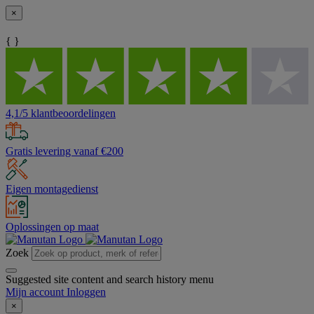
×
{ }
4,1/5 klantbeoordelingen
Gratis levering vanaf €200
Eigen montagedienst
Oplossingen op maat
Zoek
Suggested site content and search history menu
Mijn account
Inloggen
×