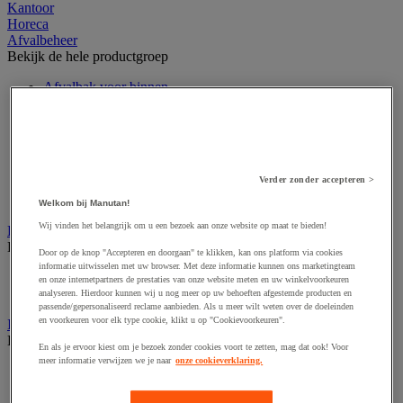
Kantoor
Horeca
Afvalbeheer
Bekijk de hele productgroep
Afvalbak voor binnen
Afvalbak voor binnen en buiten
Afvalzak
Afvalzakhouder
Asbak en as/afvalbak
Big bag
Verder zonder accepteren >
Overslag container
Sorteerbak en buitencontainer
Welkom bij Manutan!
Wij vinden het belangrijk om u een bezoek aan onze website op maat te bieden!
Handdoeken en handdoekdispenser
Bekijk de hele productgroep
Door op de knop "Accepteren en doorgaan" te klikken, kan ons platform via cookies
informatie uitwisselen met uw browser. Met deze informatie kunnen ons marketingteam
Handdoek gevouwen en rollen
en onze internetpartners de prestaties van onze website meten en uw winkelvoorkeuren
Handdoekdispenser en toebehoren
analyseren. Hierdoor kunnen wij u nog meer op uw behoeften afgestemde producten en
passende/gepersonaliseerd reclame aanbieden. Als u meer wilt weten over de doeleinden
en voorkeuren voor elk type cookie, klikt u op "Cookievoorkeuren".
Industrieel reinigen
Bekijk de hele productgroep
En als je ervoor kiest om je bezoek zonder cookies voort te zetten, mag dat ook! Voor
meer informatie verwijzen we je naar
onze cookieverklaring.
Dispenser voor industrieel poetspapier
Industriële poetsrollen