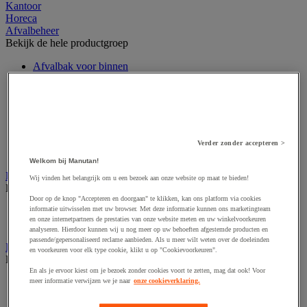
Kantoor
Horeca
Afvalbeheer
Bekijk de hele productgroep
Afvalbak voor binnen
Afvalbak voor binnen en buiten
Afvalzak
Afvalzakhouder
Asbak en as/afvalbak
Big bag
Overslag container
Verder zonder accepteren >
Sorteerbak en buitencontainer
Welkom bij Manutan!
Handdoeken en handdoekdispenser
Wij vinden het belangrijk om u een bezoek aan onze website op maat te bieden!
Bekijk de hele productgroep
Door op de knop "Accepteren en doorgaan" te klikken, kan ons platform via cookies
informatie uitwisselen met uw browser. Met deze informatie kunnen ons marketingteam
Handdoek gevouwen en rollen
en onze internetpartners de prestaties van onze website meten en uw winkelvoorkeuren
Handdoekdispenser en toebehoren
analyseren. Hierdoor kunnen wij u nog meer op uw behoeften afgestemde producten en
passende/gepersonaliseerd reclame aanbieden. Als u meer wilt weten over de doeleinden
Industrieel reinigen
en voorkeuren voor elk type cookie, klikt u op "Cookievoorkeuren".
Bekijk de hele productgroep
En als je ervoor kiest om je bezoek zonder cookies voort te zetten, mag dat ook! Voor
meer informatie verwijzen we je naar
onze cookieverklaring.
Dispenser voor industrieel poetspapier
Industriële poetsrollen