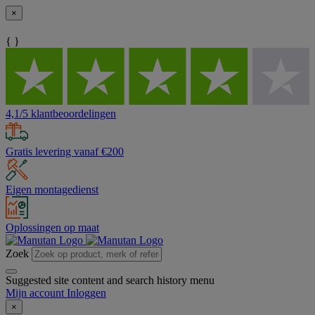
×
{ }
4,1/5 klantbeoordelingen
Gratis levering vanaf €200
Eigen montagedienst
Oplossingen op maat
Zoek
Suggested site content and search history menu
Mijn account
Inloggen
×