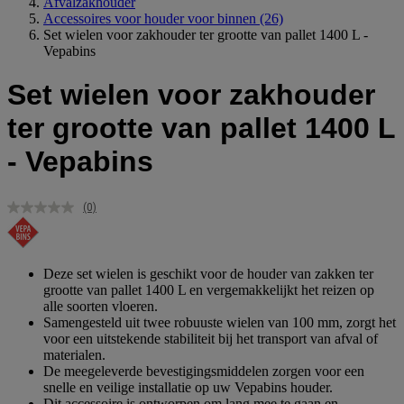
Afvalzakhouder
Accessoires voor houder voor binnen
(26)
Set wielen voor zakhouder ter grootte van pallet 1400 L -
Vepabins
Set wielen voor zakhouder
ter grootte van pallet 1400 L
- Vepabins
(0)
Geen
scorewaarde.
Dezelfde
paginalink.
Deze set wielen is geschikt voor de houder van zakken ter
grootte van pallet 1400 L en vergemakkelijkt het reizen op
alle soorten vloeren.
Samengesteld uit twee robuuste wielen van 100 mm, zorgt het
voor een uitstekende stabiliteit bij het transport van afval of
materialen.
De meegeleverde bevestigingsmiddelen zorgen voor een
snelle en veilige installatie op uw Vepabins houder.
Dit accessoire is ontworpen om lang mee te gaan en