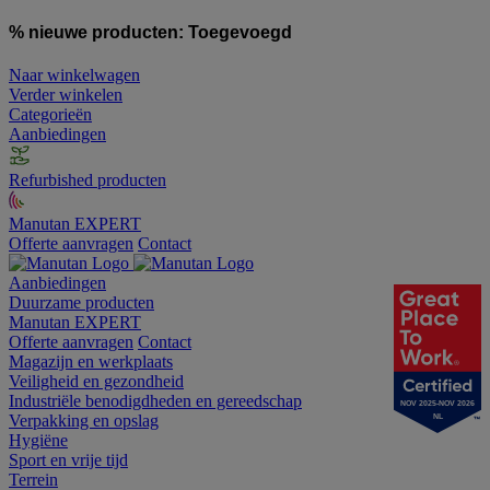
% nieuwe producten:
Toegevoegd
Naar winkelwagen
Verder winkelen
Categorieën
Aanbiedingen
Refurbished producten
Manutan EXPERT
Offerte aanvragen
Contact
Aanbiedingen
Duurzame producten
Manutan EXPERT
Offerte aanvragen
Contact
Magazijn en werkplaats
Veiligheid en gezondheid
Industriële benodigdheden en gereedschap
NOV 2025-NOV 2026
Verpakking en opslag
NL
Hygiëne
Sport en vrije tijd
Terrein