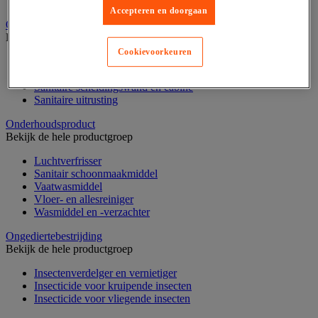
Nonwoven en textiel doeken
Accepteren en doorgaan
Onderdelen voor sanitair, douche en badkamer
Bekijk de hele productgroep
Cookievoorkeuren
Douche apparatuur
Onderdelen voor badkamer
Sanitaire scheidingswand en cabine
Sanitaire uitrusting
Onderhoudsproduct
Bekijk de hele productgroep
Luchtverfrisser
Sanitair schoonmaakmiddel
Vaatwasmiddel
Vloer- en allesreiniger
Wasmiddel en -verzachter
Ongediertebestrijding
Bekijk de hele productgroep
Insectenverdelger en vernietiger
Insecticide voor kruipende insecten
Insecticide voor vliegende insecten