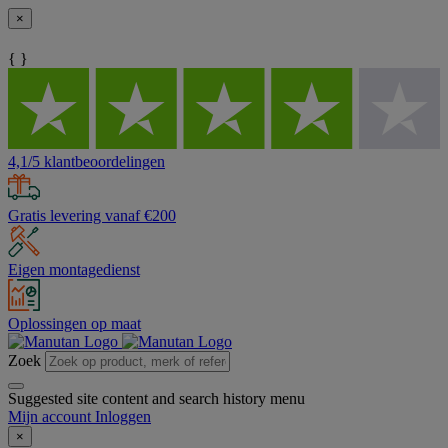
×
{ }
4,1/5 klantbeoordelingen
Gratis levering vanaf €200
Eigen montagedienst
Oplossingen op maat
Zoek
Suggested site content and search history menu
Mijn account
Inloggen
×