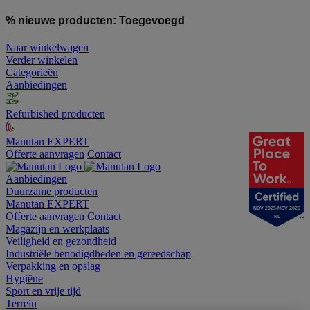
% nieuwe producten:
Toegevoegd
Naar winkelwagen
Verder winkelen
Categorieën
Aanbiedingen
Refurbished producten
Manutan EXPERT
Offerte aanvragen
Contact
Aanbiedingen
Duurzame producten
Manutan EXPERT
NOV 2025-NOV 2026
Offerte aanvragen
Contact
NL
Magazijn en werkplaats
Veiligheid en gezondheid
Industriële benodigdheden en gereedschap
Verpakking en opslag
Hygiëne
Sport en vrije tijd
Terrein