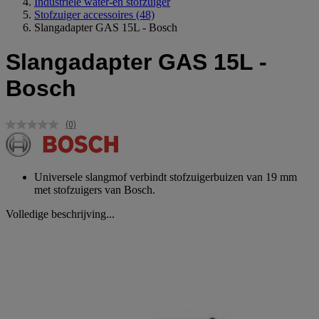
Industriele water-en stofzuiger
Stofzuiger accessoires
(48)
Slangadapter GAS 15L - Bosch
Slangadapter GAS 15L -
Bosch
(0)
Geen
scorewaarde.
Dezelfde
paginalink.
Universele slangmof verbindt stofzuigerbuizen van 19 mm
met stofzuigers van Bosch.
Volledige beschrijving...