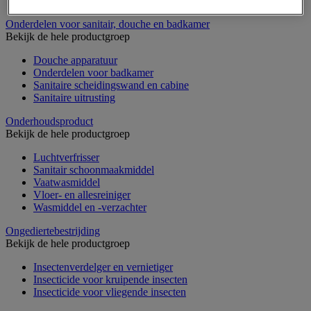
Nonwoven en textiel doeken
Onderdelen voor sanitair, douche en badkamer
Bekijk de hele productgroep
Douche apparatuur
Onderdelen voor badkamer
Sanitaire scheidingswand en cabine
Sanitaire uitrusting
Onderhoudsproduct
Bekijk de hele productgroep
Luchtverfrisser
Sanitair schoonmaakmiddel
Vaatwasmiddel
Vloer- en allesreiniger
Wasmiddel en -verzachter
Ongediertebestrijding
Bekijk de hele productgroep
Insectenverdelger en vernietiger
Insecticide voor kruipende insecten
Insecticide voor vliegende insecten