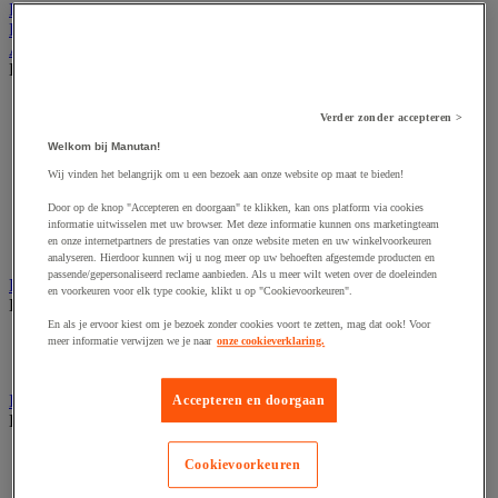
Kantoor
Horeca
Afvalbeheer
Bekijk de hele productgroep
Afvalbak voor binnen
Verder zonder accepteren >
Afvalbak voor binnen en buiten
Afvalzak
Welkom bij Manutan!
Afvalzakhouder
Wij vinden het belangrijk om u een bezoek aan onze website op maat te bieden!
Asbak en as/afvalbak
Big bag
Door op de knop "Accepteren en doorgaan" te klikken, kan ons platform via cookies
Overslag container
informatie uitwisselen met uw browser. Met deze informatie kunnen ons marketingteam
en onze internetpartners de prestaties van onze website meten en uw winkelvoorkeuren
Sorteerbak en buitencontainer
analyseren. Hierdoor kunnen wij u nog meer op uw behoeften afgestemde producten en
passende/gepersonaliseerd reclame aanbieden. Als u meer wilt weten over de doeleinden
Handdoeken en handdoekdispenser
en voorkeuren voor elk type cookie, klikt u op "Cookievoorkeuren".
Bekijk de hele productgroep
En als je ervoor kiest om je bezoek zonder cookies voort te zetten, mag dat ook! Voor
Handdoek gevouwen en rollen
meer informatie verwijzen we je naar
onze cookieverklaring.
Handdoekdispenser en toebehoren
Industrieel reinigen
Accepteren en doorgaan
Bekijk de hele productgroep
Dispenser voor industrieel poetspapier
Cookievoorkeuren
Industriële poetsrollen