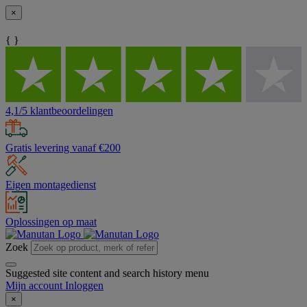
×
{ }
4,1/5 klantbeoordelingen
Gratis levering vanaf €200
Eigen montagedienst
Oplossingen op maat
Zoek
Suggested site content and search history menu
Mijn account
Inloggen
×