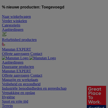
% nieuwe producten:
Toegevoegd
Naar winkelwagen
Verder winkelen
Categorieën
Aanbiedingen
Refurbished producten
Manutan EXPERT
Offerte aanvragen
Contact
Aanbiedingen
Duurzame producten
Manutan EXPERT
Offerte aanvragen
Contact
Magazijn en werkplaats
Veiligheid en gezondheid
Industriële benodigdheden en gereedschap
Verpakking en opslag
Hygiëne
Sport en vrije tijd
Terrein