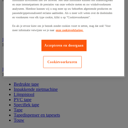
informatie uitwisselen met uw browser. Met deze informatie kunnen ons marketingteam
en onze internetpartners de prestaties van onze website meten en uw winkelvoorkeuren
Codeertang
analyseren. Hierdoor kunnen wij u nog meer op uw behoeften afgestemde producten en
passende/gepersonaliseerd reclame aanbieden. Als u meer wilt weten over de doeleinden
Documentenhoes
en voorkeuren voor elk type cookie, klikt u op "Cookievoorkeuren".
Markeeretiketten en -pistool
Sjabloon
En als je ervoor kiest om je bezoek zonder cookies voort te zetten, mag dat ook! Voor
Verzendetiketten en dispensers
meer informatie verwijzen we je naar
onze cookieverklaring.
Inpaktafel met afroller
Bekijk de hele productgroep
Accepteren en doorgaan
Inpaktafel
Snij-apparaat
Cookievoorkeuren
Lijmen, nieten en hechten
Bekijk de hele productgroep
Bedrukte tape
Inpakkende nietmachine
Lijmpistool
PVC tape
Specifiek tape
Tape
Tapedispenser en tapesets
Touw