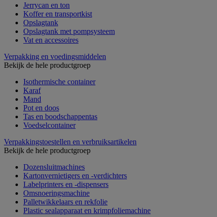
Jerrycan en ton
Koffer en transportkist
Opslagtank
Opslagtank met pompsysteem
Vat en accessoires
Verpakking en voedingsmiddelen
Bekijk de hele productgroep
Isothermische container
Karaf
Mand
Pot en doos
Tas en boodschappentas
Voedselcontainer
Verpakkingstoestellen en verbruiksartikelen
Bekijk de hele productgroep
Dozensluitmachines
Kartonvernietigers en -verdichters
Labelprinters en -dispensers
Omsnoeringsmachine
Palletwikkelaars en rekfolie
Plastic sealapparaat en krimpfoliemachine