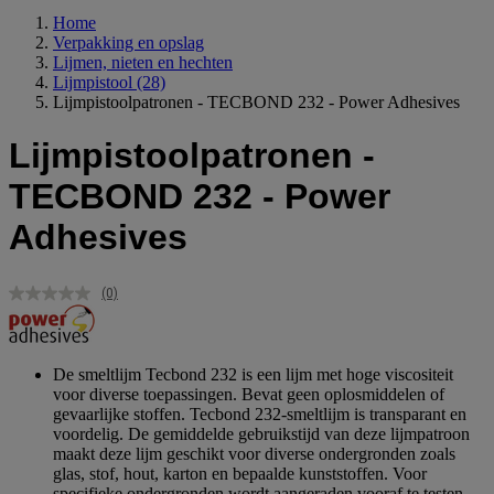
Home
Verpakking en opslag
Lijmen, nieten en hechten
Lijmpistool
(28)
Lijmpistoolpatronen - TECBOND 232 - Power Adhesives
Lijmpistoolpatronen -
TECBOND 232 - Power
Adhesives
(0)
Geen
scorewaarde.
Dezelfde
paginalink.
De smeltlijm Tecbond 232 is een lijm met hoge viscositeit
voor diverse toepassingen. Bevat geen oplosmiddelen of
gevaarlijke stoffen. Tecbond 232-smeltlijm is transparant en
voordelig. De gemiddelde gebruikstijd van deze lijmpatroon
maakt deze lijm geschikt voor diverse ondergronden zoals
glas, stof, hout, karton en bepaalde kunststoffen. Voor
specifieke ondergronden wordt aangeraden vooraf te testen.