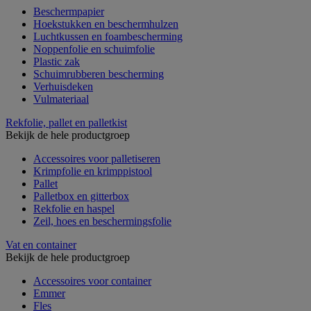
Beschermpapier
Hoekstukken en beschermhulzen
Luchtkussen en foambescherming
Noppenfolie en schuimfolie
Plastic zak
Schuimrubberen bescherming
Verhuisdeken
Vulmateriaal
Rekfolie, pallet en palletkist
Bekijk de hele productgroep
Accessoires voor palletiseren
Krimpfolie en krimppistool
Pallet
Palletbox en gitterbox
Rekfolie en haspel
Zeil, hoes en beschermingsfolie
Vat en container
Bekijk de hele productgroep
Accessoires voor container
Emmer
Fles