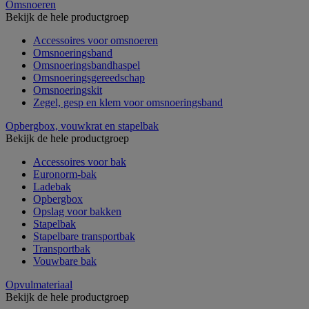
Omsnoeren
Bekijk de hele productgroep
Accessoires voor omsnoeren
Omsnoeringsband
Omsnoeringsbandhaspel
Omsnoeringsgereedschap
Omsnoeringskit
Zegel, gesp en klem voor omsnoeringsband
Opbergbox, vouwkrat en stapelbak
Bekijk de hele productgroep
Accessoires voor bak
Euronorm-bak
Ladebak
Opbergbox
Opslag voor bakken
Stapelbak
Stapelbare transportbak
Transportbak
Vouwbare bak
Opvulmateriaal
Bekijk de hele productgroep