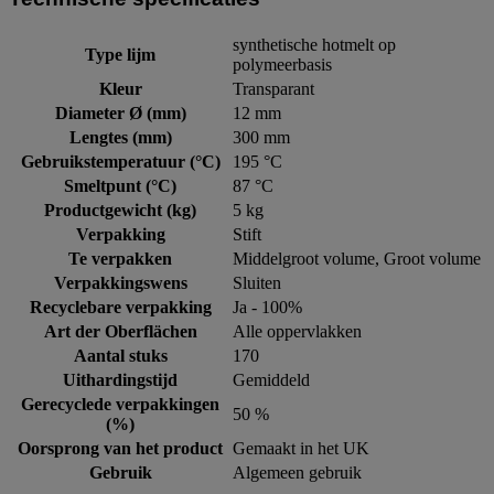
synthetische hotmelt op
Type lijm
polymeerbasis
Kleur
Transparant
Diameter Ø (mm)
12 mm
Lengtes (mm)
300 mm
Gebruikstemperatuur (°C)
195 °C
Smeltpunt (°C)
87 °C
Productgewicht (kg)
5 kg
Verpakking
Stift
Te verpakken
Middelgroot volume, Groot volume
Verpakkingswens
Sluiten
Recyclebare verpakking
Ja - 100%
Art der Oberflächen
Alle oppervlakken
Aantal stuks
170
Uithardingstijd
Gemiddeld
Gerecyclede verpakkingen
50 %
(%)
Oorsprong van het product
Gemaakt in het UK
Gebruik
Algemeen gebruik