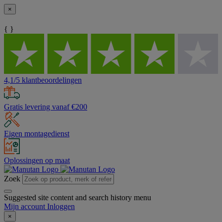
×
{ }
4,1/5 klantbeoordelingen
Gratis levering vanaf €200
Eigen montagedienst
Oplossingen op maat
Zoek
Suggested site content and search history menu
Mijn account
Inloggen
×