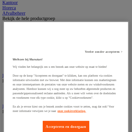
Kantoor
Horeca
Afvalbeheer
Bekijk de hele productgroep
Afvalbak voor binnen
Afvalbak voor binnen en buiten
Afvalzak
Afvalzakhouder
Asbak en as/afvalbak
Verder zonder accepteren >
Big bag
Overslag container
Welkom bij Manutan!
Sorteerbak en buitencontainer
Wij vinden het belangrijk om u een bezoek aan onze website op maat te bieden!
Handdoeken en handdoekdispenser
Door op de knop "Accepteren en doorgaan" te klikken, kan ons platform via cookies
Bekijk de hele productgroep
informatie uitwisselen met uw browser. Met deze informatie kunnen ons marketingteam
en onze internetpartners de prestaties van onze website meten en uw winkelvoorkeuren
analyseren. Hierdoor kunnen wij u nog meer op uw behoeften afgestemde producten en
Handdoek gevouwen en rollen
passende/gepersonaliseerd reclame aanbieden. Als u meer wilt weten over de doeleinden
Handdoekdispenser en toebehoren
en voorkeuren voor elk type cookie, klikt u op "Cookievoorkeuren".
Industrieel reinigen
En als je ervoor kiest om je bezoek zonder cookies voort te zetten, mag dat ook! Voor
Bekijk de hele productgroep
meer informatie verwijzen we je naar
onze cookieverklaring.
Dispenser voor industrieel poetspapier
Industriële poetsrollen
Accepteren en doorgaan