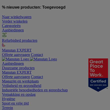
% nieuwe producten:
Toegevoegd
Naar winkelwagen
Verder winkelen
Categorieën
Aanbiedingen
Refurbished producten
Manutan EXPERT
Offerte aanvragen
Contact
Aanbiedingen
Duurzame producten
Manutan EXPERT
Offerte aanvragen
Contact
Magazijn en werkplaats
Veiligheid en gezondheid
NOV 2025-NOV 2026
NL
Industriële benodigdheden en gereedschap
Verpakking en opslag
Hygiëne
Sport en vrije tijd
Terrein