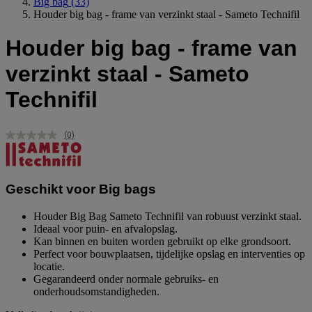
Big bag
(33)
Houder big bag - frame van verzinkt staal - Sameto Technifil
Houder big bag - frame van
verzinkt staal - Sameto
Technifil
(0)
Geen
scorewaarde.
Dezelfde
paginalink.
Geschikt voor Big bags
Houder Big Bag Sameto Technifil van robuust verzinkt staal.
Ideaal voor puin- en afvalopslag.
Kan binnen en buiten worden gebruikt op elke grondsoort.
Perfect voor bouwplaatsen, tijdelijke opslag en interventies op
locatie.
Gegarandeerd onder normale gebruiks- en
onderhoudsomstandigheden.