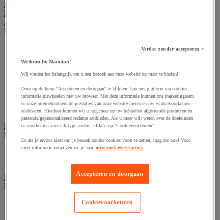
Kantoor
Horeca
Afvalbeheer
Bekijk de hele productgroep
Afvalbak voor binnen
Verder zonder accepteren >
Afvalbak voor binnen en buiten
Welkom bij Manutan!
Afvalzak
Afvalzakhouder
Wij vinden het belangrijk om u een bezoek aan onze website op maat te bieden!
Asbak en as/afvalbak
Door op de knop "Accepteren en doorgaan" te klikken, kan ons platform via cookies
Big bag
informatie uitwisselen met uw browser. Met deze informatie kunnen ons marketingteam
Overslag container
en onze internetpartners de prestaties van onze website meten en uw winkelvoorkeuren
Sorteerbak en buitencontainer
analyseren. Hierdoor kunnen wij u nog meer op uw behoeften afgestemde producten en
passende/gepersonaliseerd reclame aanbieden. Als u meer wilt weten over de doeleinden
Handdoeken en handdoekdispenser
en voorkeuren voor elk type cookie, klikt u op "Cookievoorkeuren".
Bekijk de hele productgroep
En als je ervoor kiest om je bezoek zonder cookies voort te zetten, mag dat ook! Voor
meer informatie verwijzen we je naar
onze cookieverklaring.
Handdoek gevouwen en rollen
Handdoekdispenser en toebehoren
Accepteren en doorgaan
Industrieel reinigen
Bekijk de hele productgroep
Dispenser voor industrieel poetspapier
Cookievoorkeuren
Industriële poetsrollen