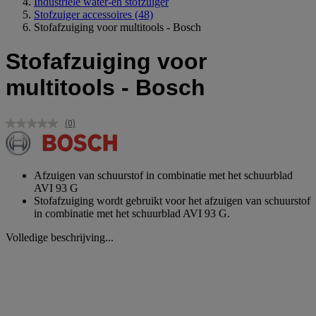
Industriele water-en stofzuiger
Stofzuiger accessoires
(48)
Stofafzuiging voor multitools - Bosch
Stofafzuiging voor
multitools - Bosch
(0)
Geen
scorewaarde.
Dezelfde
paginalink.
Afzuigen van schuurstof in combinatie met het schuurblad
AVI 93 G
Stofafzuiging wordt gebruikt voor het afzuigen van schuurstof
in combinatie met het schuurblad AVI 93 G.
Volledige beschrijving...