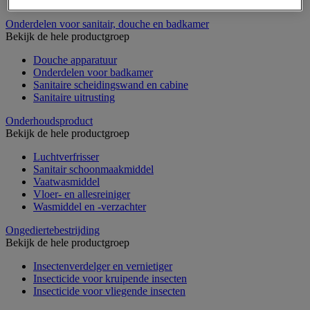
Nonwoven en textiel doeken
Onderdelen voor sanitair, douche en badkamer
Bekijk de hele productgroep
Douche apparatuur
Onderdelen voor badkamer
Sanitaire scheidingswand en cabine
Sanitaire uitrusting
Onderhoudsproduct
Bekijk de hele productgroep
Luchtverfrisser
Sanitair schoonmaakmiddel
Vaatwasmiddel
Vloer- en allesreiniger
Wasmiddel en -verzachter
Ongediertebestrijding
Bekijk de hele productgroep
Insectenverdelger en vernietiger
Insecticide voor kruipende insecten
Insecticide voor vliegende insecten