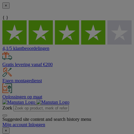
×
{ }
4,1/5 klantbeoordelingen
Gratis levering vanaf €200
Eigen montagedienst
Oplossingen op maat
Zoek
Suggested site content and search history menu
Mijn account
Inloggen
×