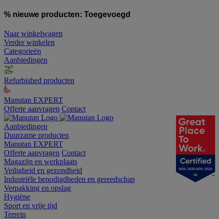
% nieuwe producten:
Toegevoegd
Naar winkelwagen
Verder winkelen
Categorieën
Aanbiedingen
Refurbished producten
Manutan EXPERT
Offerte aanvragen
Contact
Aanbiedingen
Duurzame producten
Manutan EXPERT
Offerte aanvragen
Contact
Magazijn en werkplaats
Veiligheid en gezondheid
NOV 2025-NOV 2026
NL
Industriële benodigdheden en gereedschap
Verpakking en opslag
Hygiëne
Sport en vrije tijd
Terrein