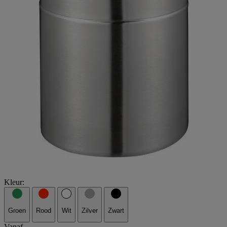
Kleur:
Groen
Rood
Wit
Zilver
Zwart
Vanaf