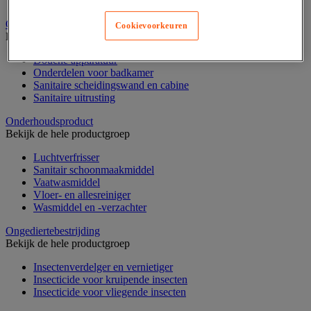
Nonwoven en textiel doeken
Onderdelen voor sanitair, douche en badkamer
Cookievoorkeuren
Bekijk de hele productgroep
Douche apparatuur
Onderdelen voor badkamer
Sanitaire scheidingswand en cabine
Sanitaire uitrusting
Onderhoudsproduct
Bekijk de hele productgroep
Luchtverfrisser
Sanitair schoonmaakmiddel
Vaatwasmiddel
Vloer- en allesreiniger
Wasmiddel en -verzachter
Ongediertebestrijding
Bekijk de hele productgroep
Insectenverdelger en vernietiger
Insecticide voor kruipende insecten
Insecticide voor vliegende insecten