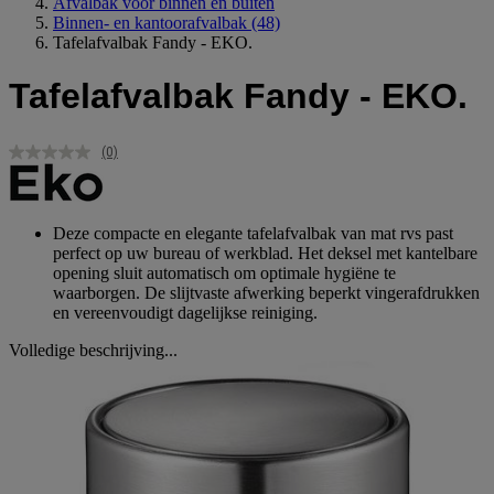
Afvalbak voor binnen en buiten
Binnen- en kantoorafvalbak
(48)
Tafelafvalbak Fandy - EKO.
Tafelafvalbak Fandy - EKO.
(0)
Geen
scorewaarde.
Dezelfde
paginalink.
Deze compacte en elegante tafelafvalbak van mat rvs past
perfect op uw bureau of werkblad. Het deksel met kantelbare
opening sluit automatisch om optimale hygiëne te
waarborgen. De slijtvaste afwerking beperkt vingerafdrukken
en vereenvoudigt dagelijkse reiniging.
Volledige beschrijving...