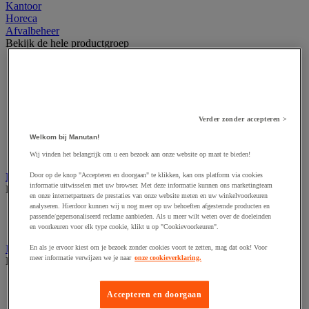
Kantoor
Horeca
Afvalbeheer
Bekijk de hele productgroep
Afvalbak voor binnen
Afvalbak voor binnen en buiten
Afvalzak
Afvalzakhouder
Asbak en as/afvalbak
Verder zonder accepteren >
Big bag
Welkom bij Manutan!
Overslag container
Sorteerbak en buitencontainer
Wij vinden het belangrijk om u een bezoek aan onze website op maat te bieden!
Handdoeken en handdoekdispenser
Door op de knop "Accepteren en doorgaan" te klikken, kan ons platform via cookies
informatie uitwisselen met uw browser. Met deze informatie kunnen ons marketingteam
Bekijk de hele productgroep
en onze internetpartners de prestaties van onze website meten en uw winkelvoorkeuren
analyseren. Hierdoor kunnen wij u nog meer op uw behoeften afgestemde producten en
Handdoek gevouwen en rollen
passende/gepersonaliseerd reclame aanbieden. Als u meer wilt weten over de doeleinden
Handdoekdispenser en toebehoren
en voorkeuren voor elk type cookie, klikt u op "Cookievoorkeuren".
Industrieel reinigen
En als je ervoor kiest om je bezoek zonder cookies voort te zetten, mag dat ook! Voor
meer informatie verwijzen we je naar
onze cookieverklaring.
Bekijk de hele productgroep
Dispenser voor industrieel poetspapier
Accepteren en doorgaan
Industriële poetsrollen