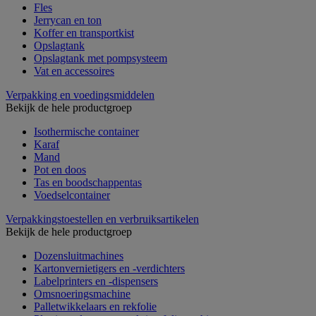
Fles
Jerrycan en ton
Koffer en transportkist
Opslagtank
Opslagtank met pompsysteem
Vat en accessoires
Verpakking en voedingsmiddelen
Bekijk de hele productgroep
Isothermische container
Karaf
Mand
Pot en doos
Tas en boodschappentas
Voedselcontainer
Verpakkingstoestellen en verbruiksartikelen
Bekijk de hele productgroep
Dozensluitmachines
Kartonvernietigers en -verdichters
Labelprinters en -dispensers
Omsnoeringsmachine
Palletwikkelaars en rekfolie