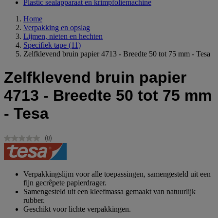
Plastic sealapparaat en krimpfoliemachine
Home
Verpakking en opslag
Lijmen, nieten en hechten
Specifiek tape
(11)
Zelfklevend bruin papier 4713 - Breedte 50 tot 75 mm - Tesa
Zelfklevend bruin papier
4713 - Breedte 50 tot 75 mm
- Tesa
(0)
Geen
scorewaarde.
Dezelfde
paginalink.
Verpakkingslijm voor alle toepassingen, samengesteld uit een
fijn gecrêpete papierdrager.
Samengesteld uit een kleefmassa gemaakt van natuurlijk
rubber.
Geschikt voor lichte verpakkingen.