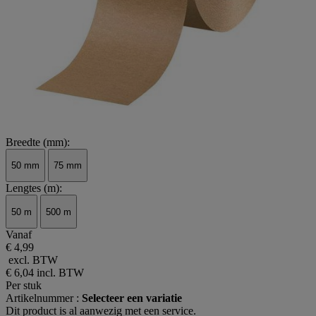
Breedte (mm):
50 mm
75 mm
Lengtes (m):
50 m
500 m
Vanaf
€ 4,99
excl. BTW
€ 6,04
incl. BTW
Per stuk
Artikelnummer :
Selecteer een variatie
Dit product is al aanwezig met een service.