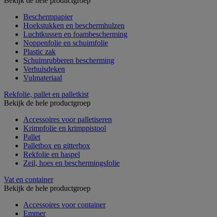
Bekijk de hele productgroep
Beschermpapier
Hoekstukken en beschermhulzen
Luchtkussen en foambescherming
Noppenfolie en schuimfolie
Plastic zak
Schuimrubberen bescherming
Verhuisdeken
Vulmateriaal
Rekfolie, pallet en palletkist
Bekijk de hele productgroep
Accessoires voor palletiseren
Krimpfolie en krimppistool
Pallet
Palletbox en gitterbox
Rekfolie en haspel
Zeil, hoes en beschermingsfolie
Vat en container
Bekijk de hele productgroep
Accessoires voor container
Emmer