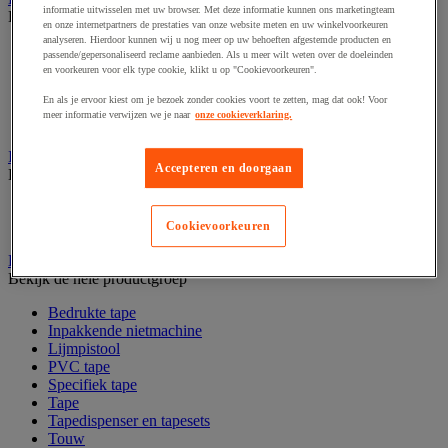
informatie uitwisselen met uw browser. Met deze informatie kunnen ons marketingteam
Bekijk de hele productgroep
en onze internetpartners de prestaties van onze website meten en uw winkelvoorkeuren
analyseren. Hierdoor kunnen wij u nog meer op uw behoeften afgestemde producten en
Codeertang
passende/gepersonaliseerd reclame aanbieden. Als u meer wilt weten over de doeleinden
Documentenhoes
en voorkeuren voor elk type cookie, klikt u op "Cookievoorkeuren".
Markeeretiketten en -pistool
En als je ervoor kiest om je bezoek zonder cookies voort te zetten, mag dat ook! Voor
Sjabloon
meer informatie verwijzen we je naar
onze cookieverklaring.
Verzendetiketten en dispensers
Inpaktafel met afroller
Accepteren en doorgaan
Bekijk de hele productgroep
Inpaktafel
Snij-apparaat
Cookievoorkeuren
Lijmen, nieten en hechten
Bekijk de hele productgroep
Bedrukte tape
Inpakkende nietmachine
Lijmpistool
PVC tape
Specifiek tape
Tape
Tapedispenser en tapesets
Touw