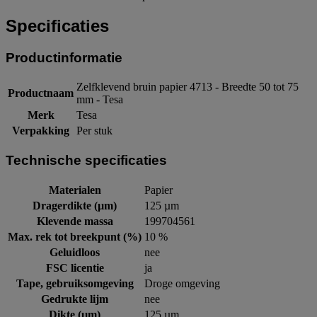
Specificaties
Productinformatie
Zelfklevend bruin papier 4713 - Breedte 50 tot 75
Productnaam
mm - Tesa
Merk
Tesa
Verpakking
Per stuk
Technische specificaties
Materialen
Papier
Dragerdikte (µm)
125 µm
Klevende massa
199704561
Max. rek tot breekpunt (%)
10 %
Geluidloos
nee
FSC licentie
ja
Tape, gebruiksomgeving
Droge omgeving
Gedrukte lijm
nee
Dikte (µm)
125 µm