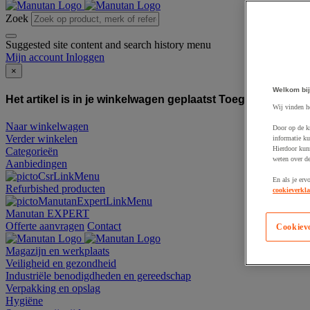
Zoek
Suggested site content and search history menu
Mijn account
Inloggen
×
Welkom bij
Het artikel is in je winkelwagen geplaatst
Toegevoegd aan
Wij vinden h
Naar winkelwagen
Door op de k
Verder winkelen
informatie ku
Hierdoor kun
Categorieën
weten over de
Aanbiedingen
En als je erv
Refurbished producten
cookieverkla
Manutan EXPERT
Offerte aanvragen
Contact
Cookiev
Magazijn en werkplaats
Veiligheid en gezondheid
Industriële benodigdheden en gereedschap
Verpakking en opslag
Hygiëne