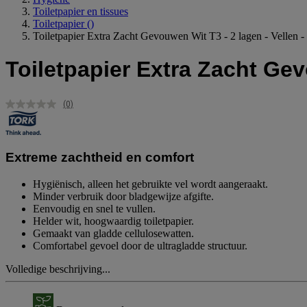
Toiletpapier en tissues
Toiletpapier
()
Toiletpapier Extra Zacht Gevouwen Wit T3 - 2 lagen - Vellen -
Toiletpapier Extra Zacht Gev
(0)
Geen
scorewaarde.
Dezelfde
paginalink.
Extreme zachtheid en comfort
Hygiënisch, alleen het gebruikte vel wordt aangeraakt.
Minder verbruik door bladgewijze afgifte.
Eenvoudig en snel te vullen.
Helder wit, hoogwaardig toiletpapier.
Gemaakt van gladde cellulosewatten.
Comfortabel gevoel door de ultragladde structuur.
Volledige beschrijving...