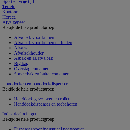
Sport en vrije tijd
Terrein
Kantoor
Horeca
Afvalbeheer
Bekijk de hele productgroep
Afvalbak voor binnen
Afvalbak voor binnen en buiten
Afvalzak
Afvalzakhouder
Asbak en as/afvalbak
Big bag
Overslag container
Sorteerbak en buitencontainer
Handdoeken en handdoekdispenser
Bekijk de hele productgroep
Handdoek gevouwen en rollen
Handdoekdispenser en toebehoren
Industrieel reinigen
Bekijk de hele productgroep
Dispenser voor industrieel poetspapier