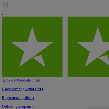
×
{ }
4,1/5 klantbeoordelingen
Gratis levering vanaf €200
Eigen montagedienst
Oplossingen op maat