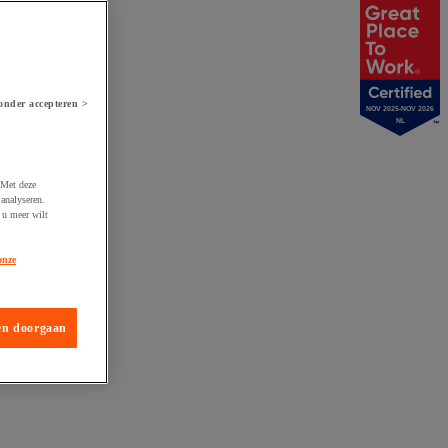
onder accepteren >
NOV 2025-NOV 2026
NL
 Met deze
analyseren.
 u meer wilt
onze
en doorgaan