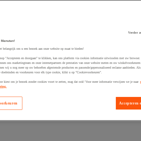
Verder z
 Manutan!
 winkelwagen
et belangrijk om u een bezoek aan onze website op maat te bieden!
nop "Accepteren en doorgaan" te klikken, kan ons platform via cookies informatie uitwisselen met uw browser.
nnen ons marketingteam en onze internetpartners de prestaties van onze website meten en uw winkelvoorkeuren 
nen wij u nog meer op uw behoeften afgestemde producten en passende/gepersonaliseerd reclame aanbieden. Als
 doeleinden en voorkeuren voor elk type cookie, klikt u op "Cookievoorkeuren".
oor kiest om je bezoek zonder cookies voort te zetten, mag dat ook! Voor meer informatie verwijzen we je naar
ring.
oorkeuren
Accepteren 