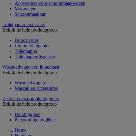
Accessoires voor schoonmaakwagen
Mopwagen
Schoonmaakkar
Toiletpapier en tissues
Bekijk de hele productgroep
Doos tissues
Jumbo toiletpapier
Toiletpapier
Toiletpapierdispenser
Wasgoedwagen en linnenkast
Bekijk de hele productgroep
Wasgoedwagen
Waszak en accessoires
Zeep en persoonlijke hygiëne
Bekijk de hele productgroep
Handhygiëne
Persoonlijke hygiëne
Home
Hygiëne