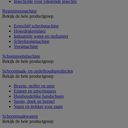
Insecticide voor vliegende insecten
Reinigingsmachine
Bekijk de hele productgroep
Eenschijf schrobmachine
Hogedrukreiniger
Industriele water-en stofzuiger
Schrobzuigmachine
Veegmachine
Schoenpoetsmachine
Bekijk de hele productgroep
Schoonmaak- en onderhoudsproducten
Bekijk de hele productgroep
Bezem, stoffer en mop
Emmer en uitwringpers
Huishoudelijke handschoen
Spons, doek en borstel
Stang en trekker voor raam
Schoonmaakwagen
Bekijk de hele productgroep