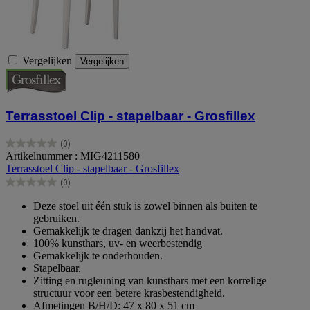
Vergelijken
Vergelijken
Terrasstoel Clip - stapelbaar - Grosfillex
(0)
0.0
Artikelnummer : MIG4211580
van
Terrasstoel Clip - stapelbaar - Grosfillex
de
(0)
5
0.0
sterren.
van
Deze stoel uit één stuk is zowel binnen als buiten te
de
gebruiken.
5
Gemakkelijk te dragen dankzij het handvat.
sterren.
100% kunsthars, uv- en weerbestendig
Gemakkelijk te onderhouden.
Stapelbaar.
Zitting en rugleuning van kunsthars met een korrelige
structuur voor een betere krasbestendigheid.
Afmetingen B/H/D: 47 x 80 x 51 cm