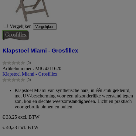
Vergelijken
Vergelijken
Klapstoel Miami - Grosfillex
(0)
0.0
Artikelnummer : MIG4211620
van
Klapstoel Miami - Grosfillex
de
(0)
5
0.0
sterren.
van
Klapstoel Miami van synthetische hars, in één stuk gekleurd,
de
met UV-bescherming voor een uitzonderlijke weerstand tegen
5
zon, kou en slechte weersomstandigheden. Licht en praktisch
sterren.
voor gebruik binnen en buiten.
€ 33,25
excl. BTW
€ 40,23 incl. BTW