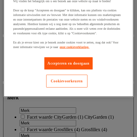
Wij vinden het belangrijk om u een bezoek aan onze website op maat te bieden!
Facet waarde
Tussen € 100 en € 200
(
2
)
Tussen
€ 100 en € 200
(2)
Door op de knop "Accepteren en doorgaan" te klikken, kan ons platform via cookies
informatie uitwisselen met uw browser. Met deze informatie kunnen ons marketingteam
Ondergrens
Bovengrens
€
en onze internetpartners de prestaties van onze website meten en uw winkelvoorkeuren
- €
analyseren. Hierdoor kunnen wij u nog meer op uw behoeften afgestemde producten en
passende/gepersonaliseerd reclame aanbieden. Als u meer wilt weten over de doeleinden
en voorkeuren voor elk type cookie, klikt u op "Cookievoorkeuren".
Gereviseerd product van Manután
En als je ervoor kiest om je bezoek zonder cookies voort te zetten, mag dat ook! Voor
meer informatie verwijzen we je naar
onze cookieverklaring.
Gereviseerd product van Manután
Accepteren en doorgaan
Facet waarde
ja
(
2
)
ja
(2)
Cookievoorkeuren
Merk
Merk
Facet waarde
CityGarden
(
1
)
CityGarden
(1)
Facet waarde
Grosfillex
(
4
)
Grosfillex
(4)