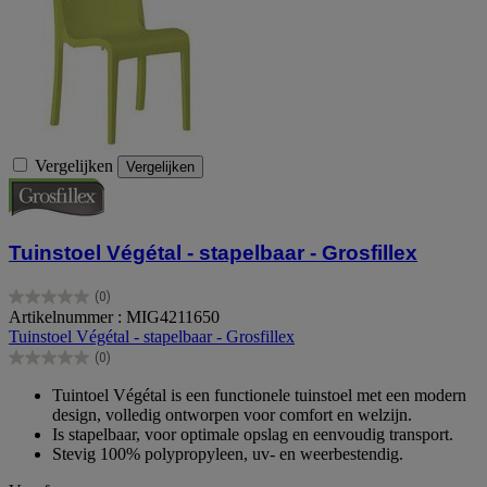
Vergelijken
Vergelijken
Tuinstoel Végétal - stapelbaar - Grosfillex
(0)
0.0
Artikelnummer : MIG4211650
van
Tuinstoel Végétal - stapelbaar - Grosfillex
de
(0)
5
0.0
sterren.
van
Tuintoel Végétal is een functionele tuinstoel met een modern
de
design, volledig ontworpen voor comfort en welzijn.
5
Is stapelbaar, voor optimale opslag en eenvoudig transport.
sterren.
Stevig 100% polypropyleen, uv- en weerbestendig.