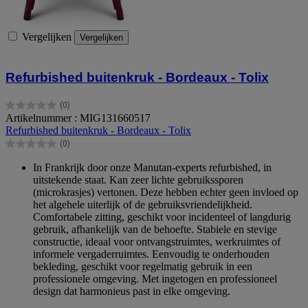
Vergelijken
Vergelijken
Refurbished buitenkruk - Bordeaux - Tolix
(0)
0.0
Artikelnummer : MIG131660517
van
Refurbished buitenkruk - Bordeaux - Tolix
de
(0)
5
0.0
sterren.
van
In Frankrijk door onze Manutan-experts refurbished, in
de
uitstekende staat. Kan zeer lichte gebruikssporen
5
(microkrasjes) vertonen. Deze hebben echter geen invloed op
sterren.
het algehele uiterlijk of de gebruiksvriendelijkheid.
Comfortabele zitting, geschikt voor incidenteel of langdurig
gebruik, afhankelijk van de behoefte. Stabiele en stevige
constructie, ideaal voor ontvangstruimtes, werkruimtes of
informele vergaderruimtes. Eenvoudig te onderhouden
bekleding, geschikt voor regelmatig gebruik in een
professionele omgeving. Met ingetogen en professioneel
design dat harmonieus past in elke omgeving.