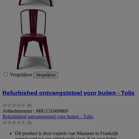
Vergelijken
Vergelijken
Refurbished ontvangststoel voor buiten - Tolix
(0)
0.0
Artikelnummer : MIG131660869
van
Refurbished ontvangststoel voor buiten - Tolix
de
(0)
5
0.0
sterren.
van
Dit product is door experts van Manutan in Frankrijk
de
gereviseerd tot een uitstekende staat. Kan zeer lichte