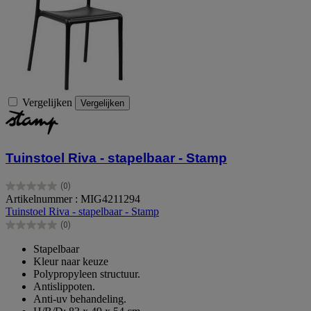
Vergelijken
Vergelijken
Tuinstoel Riva - stapelbaar - Stamp
(0)
0.0
Artikelnummer : MIG4211294
van
Tuinstoel Riva - stapelbaar - Stamp
de
(0)
5
0.0
sterren.
van
Stapelbaar
de
Kleur naar keuze
5
Polypropyleen structuur.
sterren.
Antislippoten.
Anti-uv behandeling.