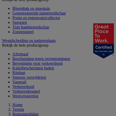
Bloembak en moestuin
Gemotoriseerde tuingereedschap
Pomp en regenwatercollector
Sproeien
Tuin handgereedschap
Zonnepaneel
Wegafscheiding en parkeerplaats
Bekijk de hele productgroep
NOV 2025-NOV 2026
Afzetpaal
NL
Bescherming tegen overstromingen
Bevestiging voor verkeersbord
Kabelbescherming buiten
Rijplaat
Sneeuw verwijderen
Vangrail
Verkeersbord
Verkeersdrempel
Wegversperring
Home
Terrein
Buitenmeubilair