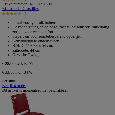
3.0
Artikelnummer : MIG4211594
van
Bistrostoel - Grosfillex
de
(1)
5
3.0
sterren.
van
Ideaal voor gebruik buitenshuis
1
de
De ronde zitting en de hoge, zachte, omhullende rugleuning
beoordeling
5
zorgen voor veel comfort.
sterren.
Stapelbaar voor ruimtebesparend opbergen.
1
Gemakkelijk te onderhouden.
beoordeling
B/H/D: 44 x 88 x 54 cm.
Zithoogte: 44 cm
Gewicht: 2,4 kg.
€ 28,00
excl. BTW
€ 33,88 incl. BTW
Per stuk
Bekijk 4 opties
Dit artikel is momenteel niet beschikbaar