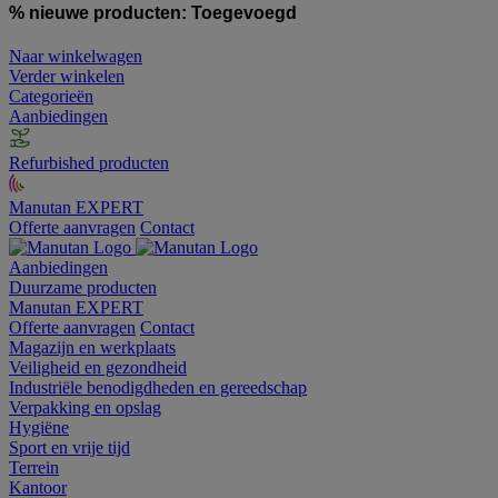
% nieuwe producten:
Toegevoegd
Naar winkelwagen
Verder winkelen
Categorieën
Aanbiedingen
Refurbished producten
Manutan EXPERT
Offerte aanvragen
Contact
Aanbiedingen
Duurzame producten
Manutan EXPERT
Offerte aanvragen
Contact
Magazijn en werkplaats
Veiligheid en gezondheid
Industriële benodigdheden en gereedschap
Verpakking en opslag
Hygiëne
Sport en vrije tijd
Terrein
Kantoor