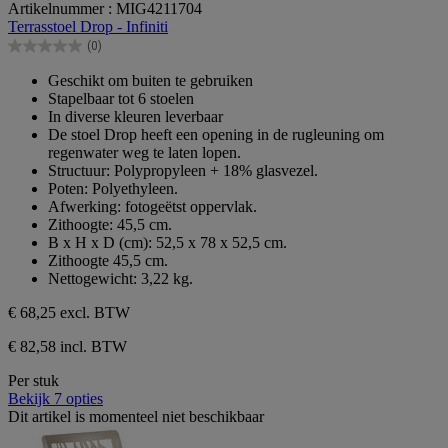
Artikelnummer : MIG4211704
van
Terrasstoel Drop - Infiniti
de
(0)
5
0.0
sterren.
van
Geschikt om buiten te gebruiken
de
Stapelbaar tot 6 stoelen
5
In diverse kleuren leverbaar
sterren.
De stoel Drop heeft een opening in de rugleuning om
regenwater weg te laten lopen.
Structuur: Polypropyleen + 18% glasvezel.
Poten: Polyethyleen.
Afwerking: fotogeëtst oppervlak.
Zithoogte: 45,5 cm.
B x H x D (cm): 52,5 x 78 x 52,5 cm.
Zithoogte 45,5 cm.
Nettogewicht: 3,22 kg.
€ 68,25
excl. BTW
€ 82,58 incl. BTW
Per stuk
Bekijk 7 opties
Dit artikel is momenteel niet beschikbaar