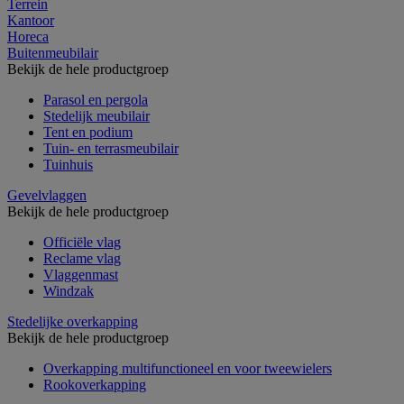
Terrein
Kantoor
Horeca
Buitenmeubilair
Bekijk de hele productgroep
Parasol en pergola
Stedelijk meubilair
Tent en podium
Tuin- en terrasmeubilair
Tuinhuis
Gevelvlaggen
Bekijk de hele productgroep
Officiële vlag
Reclame vlag
Vlaggenmast
Windzak
Stedelijke overkapping
Bekijk de hele productgroep
Overkapping multifunctioneel en voor tweewielers
Rookoverkapping