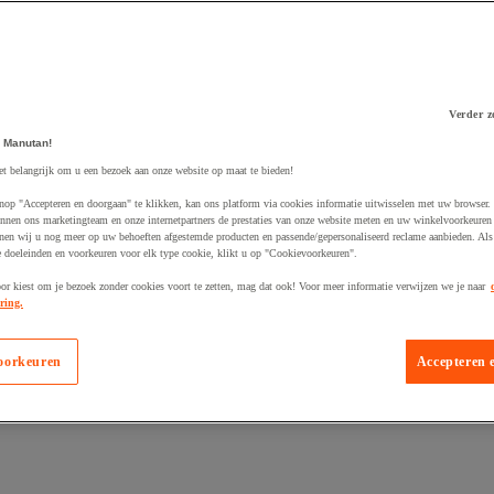
Verder z
 winkelwagen
 Manutan!
et belangrijk om u een bezoek aan onze website op maat te bieden!
nop "Accepteren en doorgaan" te klikken, kan ons platform via cookies informatie uitwisselen met uw browser.
nnen ons marketingteam en onze internetpartners de prestaties van onze website meten en uw winkelvoorkeuren 
nen wij u nog meer op uw behoeften afgestemde producten en passende/gepersonaliseerd reclame aanbieden. Als
 doeleinden en voorkeuren voor elk type cookie, klikt u op "Cookievoorkeuren".
oor kiest om je bezoek zonder cookies voort te zetten, mag dat ook! Voor meer informatie verwijzen we je naar
ring.
oorkeuren
Accepteren 