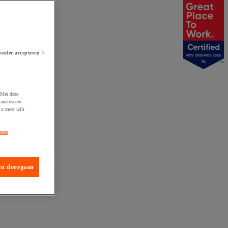
onder accepteren >
NOV 2025-NOV 2026
NL
 Met deze
analyseren.
 u meer wilt
onze
en doorgaan