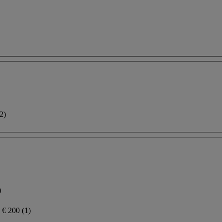
2)
)
n € 200
(1)