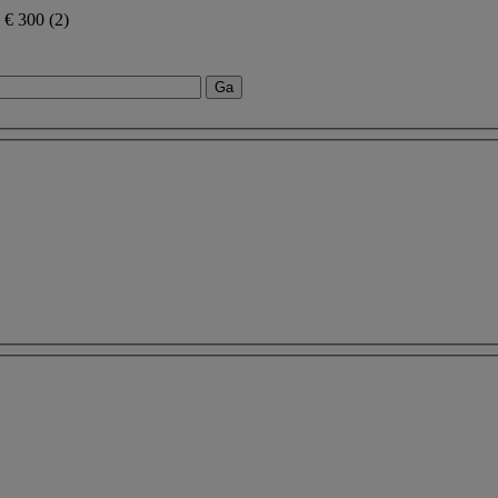
n € 300
(2)