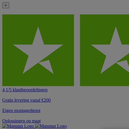
×
4,1/5 klantbeoordelingen
Gratis levering vanaf €200
Eigen montagedienst
Oplossingen op maat