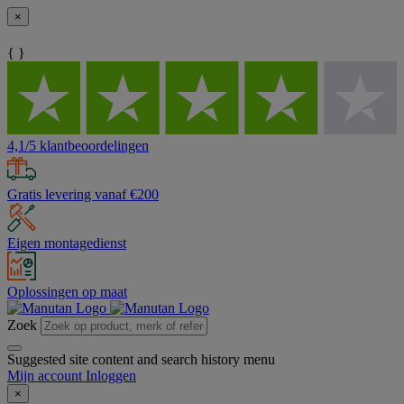
×
{ }
4,1/5 klantbeoordelingen
Gratis levering vanaf €200
Eigen montagedienst
Oplossingen op maat
Zoek
Suggested site content and search history menu
Mijn account
Inloggen
×