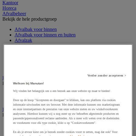
Kantoor
Horeca
Afvalbeheer
Bekijk de hele productgroep
Afvalbak voor binnen
Afvalbak voor binnen en buiten
Afvalzak
Afvalzakhouder
Asbak en as/afvalbak
Big bag
Overslag container
Sorteerbak en buitencontainer
Verder zonder accepteren >
Handdoeken en handdoekdispenser
Bekijk de hele productgroep
Welkom bij Manutan!
Wij vinden het belangrijk om u een bezoek aan onze website op maat te bieden!
Handdoek gevouwen en rollen
Handdoekdispenser en toebehoren
Door op de knop "Accepteren en doorgaan" te klikken, kan ons platform via cookies
informatie uitwisselen met uw browser. Met deze informatie kunnen ons marketingteam
Industrieel reinigen
en onze internetpartners de prestaties van onze website meten en uw winkelvoorkeuren
analyseren. Hierdoor kunnen wij u nog meer op uw behoeften afgestemde producten en
Bekijk de hele productgroep
passende/gepersonaliseerd reclame aanbieden. Als u meer wilt weten over de doeleinden
en voorkeuren voor elk type cookie, klikt u op "Cookievoorkeuren".
Dispenser voor industrieel poetspapier
Industriële poetsrollen
En als je ervoor kiest om je bezoek zonder cookies voort te zetten, mag dat ook! Voor