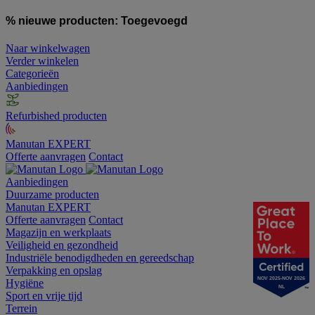
% nieuwe producten:
Toegevoegd
Naar winkelwagen
Verder winkelen
Categorieën
Aanbiedingen
Refurbished producten
Manutan EXPERT
Offerte aanvragen
Contact
Aanbiedingen
Duurzame producten
Manutan EXPERT
Offerte aanvragen
Contact
Magazijn en werkplaats
Veiligheid en gezondheid
Industriële benodigdheden en gereedschap
Verpakking en opslag
NOV 2025-NOV 2026
Hygiëne
NL
Sport en vrije tijd
Terrein