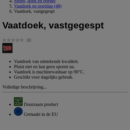
Spons, doek en borstel
Vaatdoek en poetslap
(48)
Vaatdoek, vastgegespt
Vaatdoek, vastgegespt
(0)
Geen
scorewaarde.
Dezelfde
paginalink.
Vaatdoek van uitstekende kwaliteit.
Pluist niet en laat geen sporen na.
Vaatdoek is machinewasbaar op 90°C.
Geschikt voor dagelijks gebruik.
Volledige beschrijving...
Duurzaam product
Gemaakt in de EU