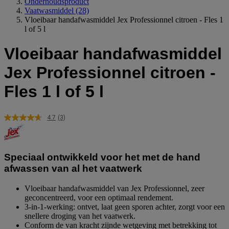
Onderhoudsproduct
Vaatwasmiddel
(28)
Vloeibaar handafwasmiddel Jex Professionnel citroen - Fles 1
l of 5 l
Vloeibaar handafwasmiddel
Jex Professionnel citroen -
Fles 1 l of 5 l
4.7
(3)
Lees
3
beoordelingen.
Dezelfde
paginalink.
Speciaal ontwikkeld voor het met de hand
afwassen van al het vaatwerk
Vloeibaar handafwasmiddel van Jex Professionnel, zeer
geconcentreerd, voor een optimaal rendement.
3-in-1-werking: ontvet, laat geen sporen achter, zorgt voor een
snellere droging van het vaatwerk.
Conform de van kracht zijnde wetgeving met betrekking tot