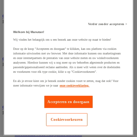
Industriële poetsrollen
Nonwoven en textiel doeken
Onderdelen voor sanitair, douche en badkamer
Bekijk de hele productgroep
Verder zonder accepteren >
Douche apparatuur
Welkom bij Manutan!
Onderdelen voor badkamer
Wij vinden het belangrijk om u een bezoek aan onze website op maat te bieden!
Sanitaire scheidingswand en cabine
Sanitaire uitrusting
Door op de knop "Accepteren en doorgaan" te klikken, kan ons platform via cookies
informatie uitwisselen met uw browser. Met deze informatie kunnen ons marketingteam
Onderhoudsproduct
en onze internetpartners de prestaties van onze website meten en uw winkelvoorkeuren
analyseren. Hierdoor kunnen wij u nog meer op uw behoeften afgestemde producten en
Bekijk de hele productgroep
passende/gepersonaliseerd reclame aanbieden. Als u meer wilt weten over de doeleinden
en voorkeuren voor elk type cookie, klikt u op "Cookievoorkeuren".
Luchtverfrisser
Sanitair schoonmaakmiddel
En als je ervoor kiest om je bezoek zonder cookies voort te zetten, mag dat ook! Voor
Vaatwasmiddel
meer informatie verwijzen we je naar
onze cookieverklaring.
Vloer- en allesreiniger
Wasmiddel en -verzachter
Accepteren en doorgaan
Ongediertebestrijding
Bekijk de hele productgroep
Cookievoorkeuren
Insectenverdelger en vernietiger
Insecticide voor kruipende insecten
Insecticide voor vliegende insecten