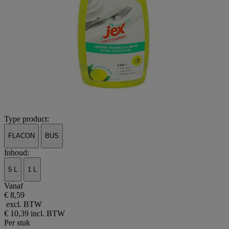
Type product:
FLACON
BUS
Inhoud:
5 L
1 L
Vanaf
€ 8,59
excl. BTW
€ 10,39
incl. BTW
Per stuk