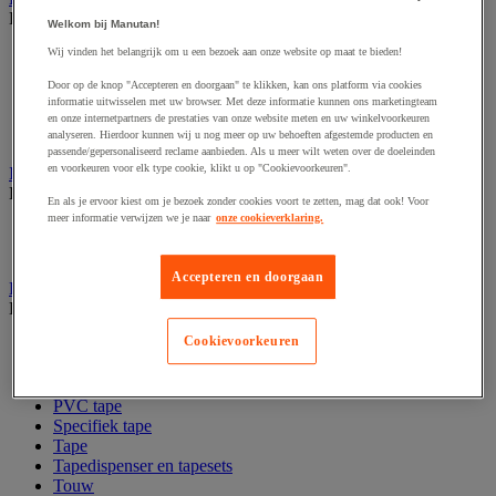
Bekijk de hele productgroep
Welkom bij Manutan!
Wij vinden het belangrijk om u een bezoek aan onze website op maat te bieden!
Codeertang
Documentenhoes
Door op de knop "Accepteren en doorgaan" te klikken, kan ons platform via cookies
Markeeretiketten en -pistool
informatie uitwisselen met uw browser. Met deze informatie kunnen ons marketingteam
Sjabloon
en onze internetpartners de prestaties van onze website meten en uw winkelvoorkeuren
Verzendetiketten en dispensers
analyseren. Hierdoor kunnen wij u nog meer op uw behoeften afgestemde producten en
passende/gepersonaliseerd reclame aanbieden. Als u meer wilt weten over de doeleinden
en voorkeuren voor elk type cookie, klikt u op "Cookievoorkeuren".
Inpaktafel met afroller
Bekijk de hele productgroep
En als je ervoor kiest om je bezoek zonder cookies voort te zetten, mag dat ook! Voor
meer informatie verwijzen we je naar
onze cookieverklaring.
Inpaktafel
Snij-apparaat
Accepteren en doorgaan
Lijmen, nieten en hechten
Bekijk de hele productgroep
Cookievoorkeuren
Bedrukte tape
Inpakkende nietmachine
Lijmpistool
PVC tape
Specifiek tape
Tape
Tapedispenser en tapesets
Touw