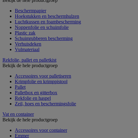
Bekijk de hele productgroep
Beschermpapier
Hoekstukken en beschermhulzen
Luchtkussen en foambescherming
Noppenfolie en schuimfolie
Plastic zak
Schuimrubberen bescherming
Verhuisdeken
Vulmateriaal
Rekfolie, pallet en palletkist
Bekijk de hele productgroep
Accessoires voor palletiseren
Krimpfolie en krimppistool
Pallet
Palletbox en gitterbox
Rekfolie en haspel
Zeil, hoes en beschermingsfolie
Vat en container
Bekijk de hele productgroep
Accessoires voor container
Emmer