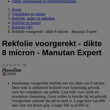
Plastic sealapparaat en krimpfoliemachine
Home
Verpakking en opslag
Rekfolie, pallet en palletkist
Rekfolie en haspel
Rekfolie
(36)
Rekfolie voorgerekt - dikte 8 micron - Manutan Expert
Rekfolie voorgerekt - dikte
8 micron - Manutan Expert
(0)
Geen
scorewaarde.
Dezelfde
paginalink.
Handmatig voorgerekte rekfolie met een dikte van 8 micron.
Deze folie is uitsluitend bedoeld voor handmatig gebruik,
voor het verpakken van pallets. Cast-folie voor snelle en
moeiteloze toepassing. Geen verlies in breedte bij het gebruik.
Voorgerekte castfolie die stil en sterk is. Lange kern van 600
mm voor een betere grip. Lengte 300 m of 600 m.