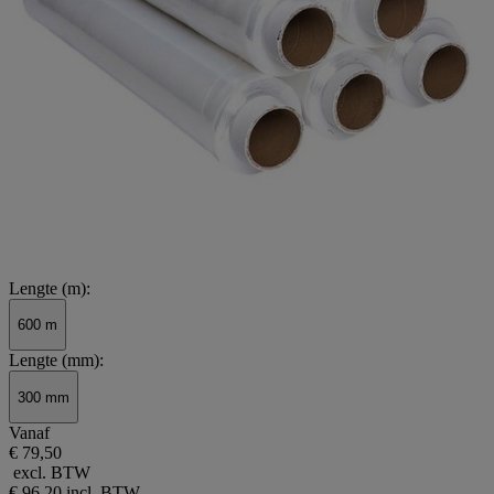
Lengte (m):
600 m
Lengte (mm):
300 mm
Vanaf
€ 79,50
excl. BTW
€ 96,20
incl. BTW