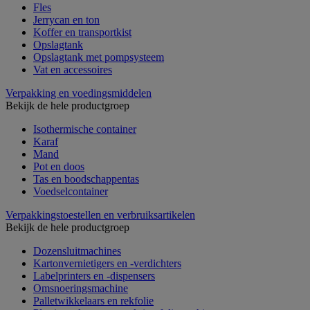
Fles
Jerrycan en ton
Koffer en transportkist
Opslagtank
Opslagtank met pompsysteem
Vat en accessoires
Verpakking en voedingsmiddelen
Bekijk de hele productgroep
Isothermische container
Karaf
Mand
Pot en doos
Tas en boodschappentas
Voedselcontainer
Verpakkingstoestellen en verbruiksartikelen
Bekijk de hele productgroep
Dozensluitmachines
Kartonvernietigers en -verdichters
Labelprinters en -dispensers
Omsnoeringsmachine
Palletwikkelaars en rekfolie