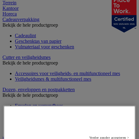
Terrein
Kantoor
Horeca
Cadeauverpakking
Bekijk de hele productgroep
NOV 2025-NOV 2026
NL
Cadeaulint
Geschenktas van papier
Vulmateriaal voor geschenken
Cutter en veiligheidsmes
Bekijk de hele productgroep
Accessoires voor veiligheids- en multifunctioneel mes
Veiligheidsmes & multifunctioneel mes
Dozen, enveloppen en postpakketten
Bekijk de hele productgroep
Envelop en verzendhoes
Golfsdoos
Houten kist
Kartonnen palletdozen
Verzenddoos en -koker
Etiketten en markering
Verder zonder accepteren >