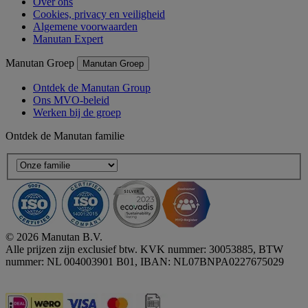
Over ons
Cookies, privacy en veiligheid
Algemene voorwaarden
Manutan Expert
Manutan Groep
Manutan Groep
Ontdek de Manutan Group
Ons MVO-beleid
Werken bij de groep
Ontdek de Manutan familie
© 2026 Manutan B.V.
Alle prijzen zijn exclusief btw. KVK nummer: 30053885, BTW
nummer: NL 004003901 B01, IBAN: NL07BNPA0227675029
Accessibility - some points not compliant