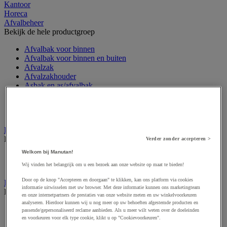
Kantoor
Horeca
Afvalbeheer
Bekijk de hele productgroep
Afvalbak voor binnen
Afvalbak voor binnen en buiten
Afvalzak
Afvalzakhouder
Asbak en as/afvalbak
Big bag
Overslag container
Sorteerbak en buitencontainer
Handdoeken en handdoekdispenser
Bekijk de hele productgroep
Verder zonder accepteren >
Welkom bij Manutan!
Handdoek gevouwen en rollen
Handdoekdispenser en toebehoren
Wij vinden het belangrijk om u een bezoek aan onze website op maat te bieden!
Door op de knop "Accepteren en doorgaan" te klikken, kan ons platform via cookies
Industrieel reinigen
informatie uitwisselen met uw browser. Met deze informatie kunnen ons marketingteam
Bekijk de hele productgroep
en onze internetpartners de prestaties van onze website meten en uw winkelvoorkeuren
analyseren. Hierdoor kunnen wij u nog meer op uw behoeften afgestemde producten en
Dispenser voor industrieel poetspapier
passende/gepersonaliseerd reclame aanbieden. Als u meer wilt weten over de doeleinden
Industriële poetsrollen
en voorkeuren voor elk type cookie, klikt u op "Cookievoorkeuren".