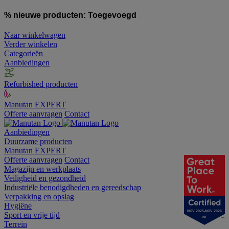
% nieuwe producten:
Toegevoegd
Naar winkelwagen
Verder winkelen
Categorieën
Aanbiedingen
Refurbished producten
Manutan EXPERT
Offerte aanvragen
Contact
Aanbiedingen
Duurzame producten
Manutan EXPERT
Offerte aanvragen
Contact
Magazijn en werkplaats
Veiligheid en gezondheid
Industriële benodigdheden en gereedschap
Verpakking en opslag
Hygiëne
NOV 2025-NOV 2026
Sport en vrije tijd
NL
Terrein