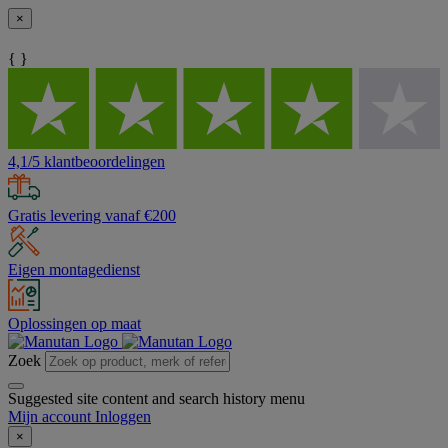
×
{ }
4,1/5 klantbeoordelingen
Gratis levering vanaf €200
Eigen montagedienst
Oplossingen op maat
Zoek
Suggested site content and search history menu
Mijn account
Inloggen
×