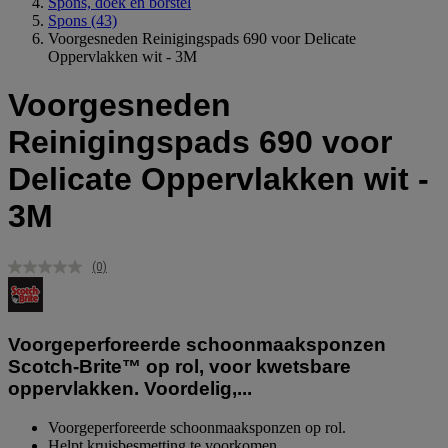
Spons, doek en borstel
Spons
(43)
Voorgesneden Reinigingspads 690 voor Delicate
Oppervlakken wit - 3M
Voorgesneden
Reinigingspads 690 voor
Delicate Oppervlakken wit -
3M
(0)
Geen
scorewaarde.
Dezelfde
paginalink.
Voorgeperforeerde schoonmaaksponzen
Scotch-Brite™ op rol, voor kwetsbare
oppervlakken. Voordelig,...
Voorgeperforeerde schoonmaaksponzen op rol.
Helpt kruisbesmetting te voorkomen.