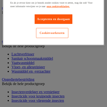
Nonwoven en textiel doeken
En als je ervoor kiest om je bezoek zonder cookies voort te zetten, mag dat ook! Voor
meer informatie verwijzen we je naar
onze cookieverklaring.
Onderdelen voor sanitair, douche en badkamer
Bekijk de hele productgroep
Accepteren en doorgaan
Douche apparatuur
Onderdelen voor badkamer
Sanitaire scheidingswand en cabine
Cookievoorkeuren
Sanitaire uitrusting
Onderhoudsproduct
Bekijk de hele productgroep
Luchtverfrisser
Sanitair schoonmaakmiddel
Vaatwasmiddel
Vloer- en allesreiniger
Wasmiddel en -verzachter
Ongediertebestrijding
Bekijk de hele productgroep
Insectenverdelger en vernietiger
Insecticide voor kruipende insecten
Insecticide voor vliegende insecten